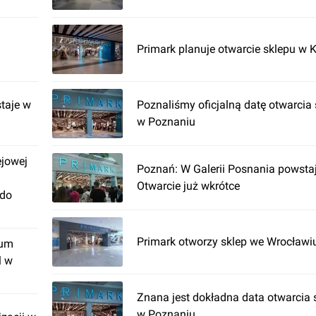
Primark planuje otwarcie sklepu w 
taje w
Poznaliśmy oficjalną datę otwarcia
w Poznaniu
ejowej
Poznań: W Galerii Posnania powstaj
Otwarcie już wkrótce
 do
Primark otworzy sklep we Wrocławi
rum
l w
Znana jest dokładna data otwarcia 
w Poznaniu