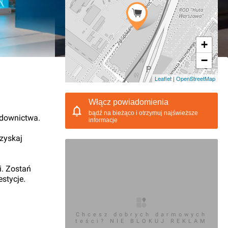
+
−
08.2020, 17:21
Leaflet
|
OpenStreetMap
Włącz powiadomienia
bądź na bieżąco i otrzymuj najświeższe
udownictwa.
informacje
 zyskaj
i. Zostań
stycje.
Chcesz dobrych darmowych
teści? NIE BLOKUJ REKLAM