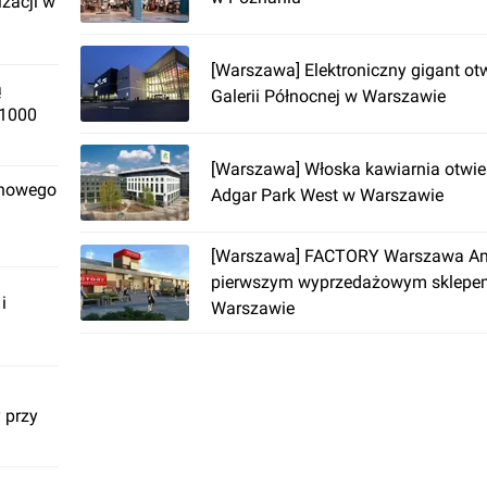
izacji w
[Warszawa] Elektroniczny gigant ot
ą
Galerii Północnej w Warszawie
 1000
[Warszawa] Włoska kawiarnia otwi
 nowego
Adgar Park West w Warszawie
[Warszawa] FACTORY Warszawa An
pierwszym wyprzedażowym sklep
i
Warszawie
 przy