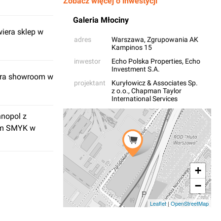
Zobacz więcej o inwestycji
Galeria Młociny
wiera sklep w
adres
Warszawa
, Zgrupowania AK
Kampinos 15
inwestor
Echo Polska Properties
,
Echo
Investment S.A.
era showroom w
projektant
Kuryłowicz & Associates Sp.
z o.o.
,
Chapman Taylor
International Services
nopol z
em SMYK w
+
−
Leaflet
|
OpenStreetMap