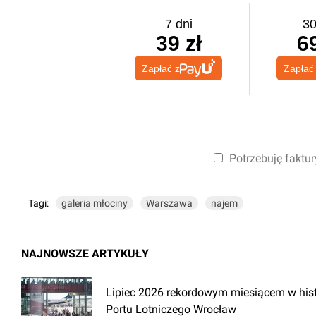
7 dni
30
39 zł
69
Zapłać z
Zapłać
Potrzebuję faktur
Tagi:
galeria młociny
Warszawa
najem
NAJNOWSZE ARTYKUŁY
Lipiec 2026 rekordowym miesiącem w hist
Portu Lotniczego Wrocław