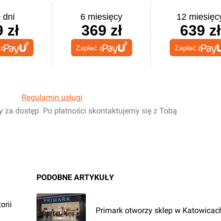
 dni
6 miesięcy
12 miesięc
 zł
369 zł
639 zł
 z
Zapłać z
Zapłać z
Regulamin usługi
y za dostęp. Po płatności skontaktujemy się z Tobą
PODOBNE ARTYKUŁY
orii
Primark otworzy sklep w Katowicac