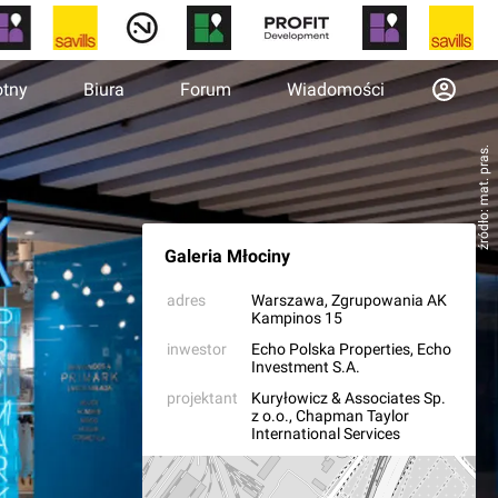
otny
Biura
Forum
Wiadomości
źródło: mat. pras.
Galeria Młociny
adres
Warszawa
, Zgrupowania AK
Kampinos 15
inwestor
Echo Polska Properties
,
Echo
Investment S.A.
projektant
Kuryłowicz & Associates Sp.
z o.o.
,
Chapman Taylor
International Services