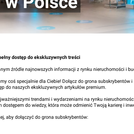
p w Polsce
04.
pełny dostęp do ekskluzywnych treści
nym źródle najnowszych informacji z rynku nieruchomości i b
my coś specjalnie dla Ciebie! Dołącz do grona subskrybentów i
tęp do naszych ekskluzywnych artykułów premium.
najważniejszymi trendami i wydarzeniami na rynku nieruchomośc
ym dostępem do wiedzy, która może odmienić Twoją karierę i inwe
iżej, aby dołączyć do grona subskrybentów: