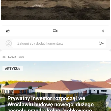
0
Zaloguj aby dodać komentarz
28.11.2022, 12:36
ARTYKUŁ
Prywatny inwestor rozpoczął we
Wrocławiu budowę nowego, dużego
zespołu przedszkolno-żłobkowego