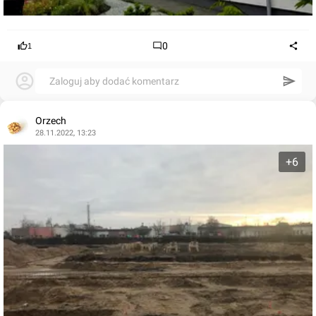
0
1
Zaloguj aby dodać komentarz
Orzech
28.11.2022, 13:23
+6