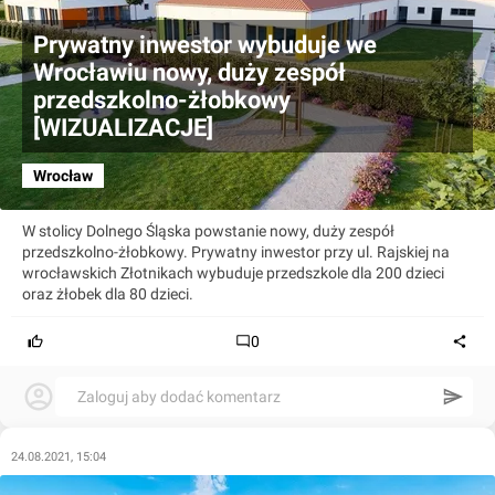
Prywatny inwestor wybuduje we
Wrocławiu nowy, duży zespół
przedszkolno-żłobkowy
[WIZUALIZACJE]
Wrocław
W stolicy Dolnego Śląska powstanie nowy, duży zespół
przedszkolno-żłobkowy. Prywatny inwestor przy ul. Rajskiej na
wrocławskich Złotnikach wybuduje przedszkole dla 200 dzieci
oraz żłobek dla 80 dzieci.
0
Zaloguj aby dodać komentarz
24.08.2021, 15:04