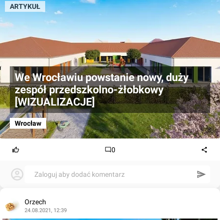
ARTYKUŁ
We Wrocławiu powstanie nowy, duży
zespół przedszkolno-żłobkowy
[WIZUALIZACJE]
Wrocław
0
Zaloguj aby dodać komentarz
Orzech
24.08.2021, 12:39