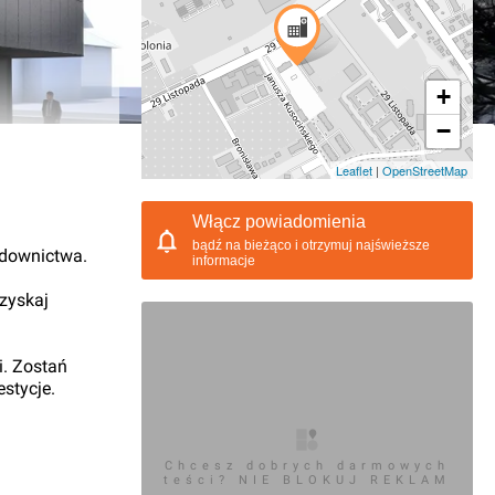
+
−
04.2021, 13:18
Leaflet
|
OpenStreetMap
Włącz powiadomienia
bądź na bieżąco i otrzymuj najświeższe
udownictwa.
informacje
 zyskaj
i. Zostań
stycje.
Chcesz dobrych darmowych
teści? NIE BLOKUJ REKLAM