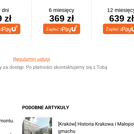
 dni
6 miesięcy
12 miesięc
 zł
369 zł
639 zł
 z
Zapłać z
Zapłać z
Regulamin usługi
y za dostęp. Po płatności skontaktujemy się z Tobą
PODOBNE ARTYKUŁY
emontu.
[Kraków] Historia Krakowa i Małopo
gmachu