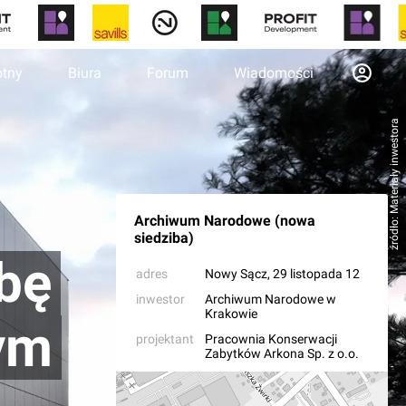
otny
Biura
Forum
Wiadomości
źródło: Materiały inwestora
Archiwum Narodowe (nowa
siedziba)
bę
adres
Nowy Sącz
, 29 listopada 12
inwestor
Archiwum Narodowe w
Krakowie
ym
projektant
Pracownia Konserwacji
Zabytków Arkona Sp. z o.o.