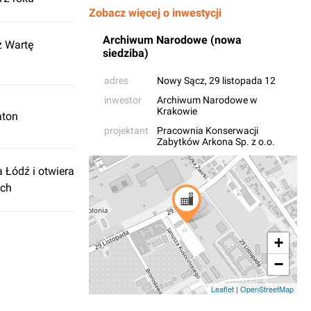
Zobacz więcej o inwestycji
Archiwum Narodowe (nowa
z Wartę
siedziba)
adres
Nowy Sącz
, 29 listopada 12
inwestor
Archiwum Narodowe w
Krakowie
aton
projektant
Pracownia Konserwacji
Zabytków Arkona Sp. z o.o.
 Łódź i otwiera
ych
+
−
Leaflet
|
OpenStreetMap