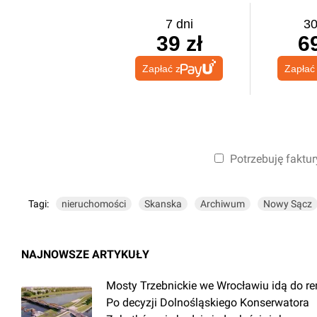
7 dni
30
39 zł
69
Zapłać z
Zapłać
Potrzebuję faktur
Tagi:
nieruchomości
Skanska
Archiwum
Nowy Sącz
NAJNOWSZE ARTYKUŁY
Mosty Trzebnickie we Wrocławiu idą do r
Po decyzji Dolnośląskiego Konserwatora