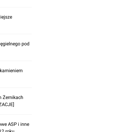
iejsze
ęgielnego pod
z kamieniem
 Żernikach
IZACJE]
owe ASP i inne
12 roku