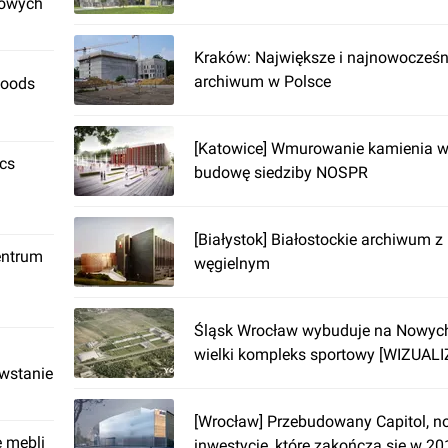
rowych
Kraków: Największe i najnowocześn
archiwum w Polsce
Foods
[Katowice] Wmurowanie kamienia w
ics
budowę siedziby NOSPR
[Białystok] Białostockie archiwum 
entrum
węgielnym
Śląsk Wrocław wybuduje na Nowych
wielki kompleks sportowy [WIZUAL
owstanie
[Wrocław] Przebudowany Capitol, n
ę mebli
inwestycje, które zakończą się w 20