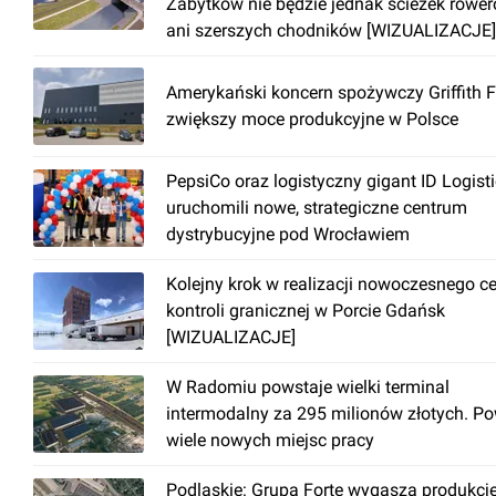
Zabytków nie będzie jednak ścieżek rowe
ani szerszych chodników [WIZUALIZACJE]
Amerykański koncern spożywczy Griffith 
zwiększy moce produkcyjne w Polsce
PepsiCo oraz logistyczny gigant ID Logist
uruchomili nowe, strategiczne centrum
dystrybucyjne pod Wrocławiem
Kolejny krok w realizacji nowoczesnego c
kontroli granicznej w Porcie Gdańsk
[WIZUALIZACJE]
W Radomiu powstaje wielki terminal
intermodalny za 295 milionów złotych. P
wiele nowych miejsc pracy
Podlaskie: Grupa Forte wygasza produkcj