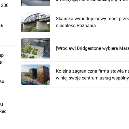
. 200
Skanska wybuduje nowy most prze
ja
niedaleko Poznania
[Wrocław] Bridgestone wybiera Mar
up
e
Kolejna zagraniczna firma stawia na
w niej swoje centrum usług wspóln
su
st
 Red