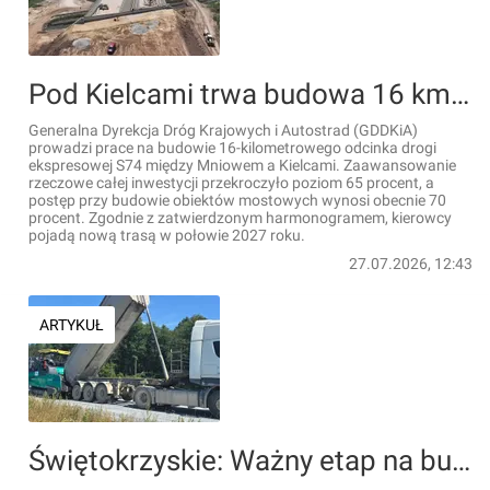
Pod Kielcami trwa budowa 16 km drogi ekspresowej S74 [FILM]
Generalna Dyrekcja Dróg Krajowych i Autostrad (GDDKiA)
prowadzi prace na budowie 16-kilometrowego odcinka drogi
ekspresowej S74 między Mniowem a Kielcami. Zaawansowanie
rzeczowe całej inwestycji przekroczyło poziom 65 procent, a
postęp przy budowie obiektów mostowych wynosi obecnie 70
procent. Zgodnie z zatwierdzonym harmonogramem, kierowcy
pojadą nową trasą w połowie 2027 roku.
27.07.2026, 12:43
ARTYKUŁ
Świętokrzyskie: Ważny etap na budowie obwodnicy Morawicy i Woli Morawskiej pod Kielcami, w ciągu DK73 [FILM]