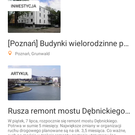
INWESTYCJA
[Poznań] Budynki wielorodzinne przy ul. Heweliusza
Poznań, Grunwald
ARTYKUŁ
Rusza remont mostu Dębnickiego w Krakowie [FILMY]
W piątek, 7 lipca, rozpocznie się remont mostu Dębnickiego.
Potrwa w sumie 5 miesięcy. Największe zmiany w organizacji
ruchu drogowego planowane są na ok. 3,5 miesiąca. Co ważne,