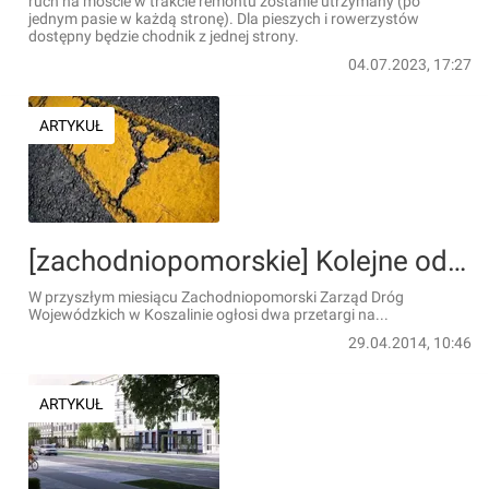
ruch na moście w trakcie remontu zostanie utrzymany (po
jednym pasie w każdą stronę). Dla pieszych i rowerzystów
dostępny będzie chodnik z jednej strony.
04.07.2023, 17:27
ARTYKUŁ
[zachodniopomorskie] Kolejne odcinki DW-163 przeznaczone do przebudowy
W przyszłym miesiącu Zachodniopomorski Zarząd Dróg
Wojewódzkich w Koszalinie ogłosi dwa przetargi na...
29.04.2014, 10:46
ARTYKUŁ