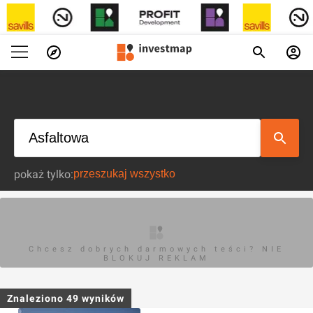
pokaż tylko:
Chcesz dobrych darmowych teści? NIE
BLOKUJ REKLAM
Znaleziono
49
wyników