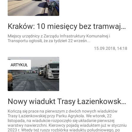
Kraków: 10 miesięcy bez tramwajów, rozpoczyna się remont ulicy Królewskiej
Miejscy urzędnicy z Zarządu Infrastruktury Komunalnej i
Transportu ogłosili, że za tydzień 22 wrześn...
15.09.2018, 14:18
ARTYKUŁ
Nowy wiadukt Trasy Łazienkowskiej już z nawierzchnią [ZDJĘCIA]
Kończą się prace na pierwszym z dwóch nowych wiaduktów
Trasy Łazienkowskiej przy Parku Agrykola. We wtorek, 22
listopada, na wiadukcie rozpoczęło się układanie pierwszej
warstwy nawierzchni. Kierowcy pojadą wiaduktem już w styczniu
2023 r. Wtedy też ruszy rozbiórka wiaduktu południowego, po