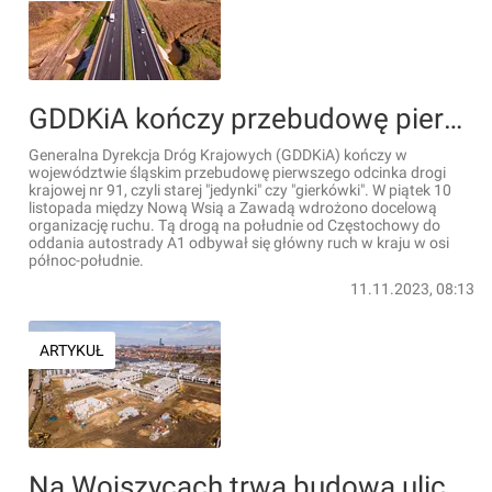
GDDKiA kończy przebudowę pierwszego odcinka starej "gierkówki" w woj. śląskim [ZDJĘCIA]
Generalna Dyrekcja Dróg Krajowych (GDDKiA) kończy w
województwie śląskim przebudowę pierwszego odcinka drogi
krajowej nr 91, czyli starej "jedynki" czy "gierkówki". W piątek 10
listopada między Nową Wsią a Zawadą wdrożono docelową
organizację ruchu. Tą drogą na południe od Częstochowy do
oddania autostrady A1 odbywał się główny ruch w kraju w osi
północ-południe.
11.11.2023, 08:13
ARTYKUŁ
Na Wojszycach trwa budowa ulicy Lutosławskiego i nowego wielkiego zespołu szkolno-przedszkolnego [FILM + ZDJĘCIA]