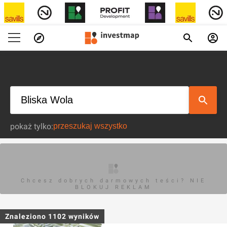
pokaż tylko:
Chcesz dobrych darmowych teści? NIE
BLOKUJ REKLAM
Znaleziono
1102
wyników