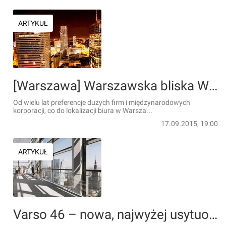
ARTYKUŁ
[Warszawa] Warszawska bliska Wola jest równie chętnie wybierana przez najemców biur, jak Śródmieście i Mokotów
Od wielu lat preferencje dużych firm i międzynarodowych
korporacji, co do lokalizacji biura w Warsza...
17.09.2015, 19:00
ARTYKUŁ
Varso 46 – nowa, najwyżej usytuowana przestrzeń eventowa w Polsce i Unii Europejskiej [FILM]