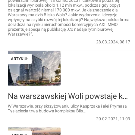
powierzchni biurowej. Na koniec 2023 r. całkowita podaż tej
lokalizacji wyniosła około 1,12 mln mkw., podczas gdy popyt
osiągnął wartość niemal 170 000 mkw. Jakie znaczenie dla
Warszawy ma dziś Bliska Wola? Jakie wydarzenia i decyzje
wpłynęły na szybki rozwój tej lokalizacji? Największa polska firma
doradcza na rynku nieruchomości komercyjnych AXI IMMO
prezentuje specjalną publikację „Co nadaje rytm biurowej
Warszawie?”.
28.03.2024, 08:17
ARTYKUŁ
Na warszawskiej Woli powstaje kompleks Bliska Wola Tower [FILM]
W Warszawie, przy skrzyżowaniu ulicy Kasprzaka i alei Prymasa
Tysiąclecia trwa budowa kompleksu Blis...
20.02.2021, 11:09