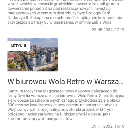
warszawskiej, w powiecie grodziskim. Inwestor zakupił grunt o
powierzchni ponad 23 ha pod realizację nowych inwestycji
magazynowych w centrum dystrybucyjnym Prologis Park
Nadarzyn II. Zakupiona nieruchomość znajduje się bezpośrednio
przy zjeździe z trasy S8 w Siestrzeniu, w gminie Żabia Wola.
23.05.2024, 07:19
ARTYKUŁ
W biurowcu Wola Retro w Warszawie otwarto nowe centrum medyczne
Centrum Medyczne Magwise to nowy najemca należącego do
firmy Develia warszawskiego biurowca Wola Retro. Specjalizująca
się w obszarze zdrowia psychicznego przychodnia zajęła blisko
390 metrów kwadratowych powierzchni na parterze budynku.
Wnętrza wyróżnia oryginalny, nowatorski projekt, w którym
położono nacisk zarówno na funkcjonalność obiektu, jak i
komfort oraz prywatność pacjentów.
29.11.2022, 15:16