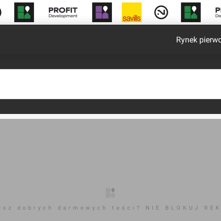
Rynek pierw
esz dobrych darmowych teści? NIE BLOKUJ RE