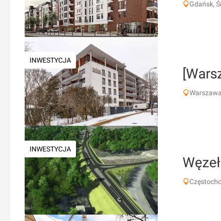
Gdańsk, Ś
INWESTYCJA
[Wars
Warszawa,
INWESTYCJA
Węzeł
Częstocho