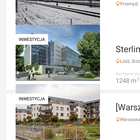
Przemyśl,
INWESTYCJA
Sterli
Łódź, Śród
dostępna po
1248
m
2
INWESTYCJA
[Wars
Warszawa,