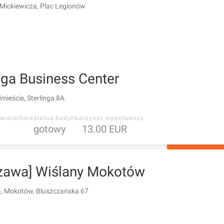
 Mickiewicza, Plac Legionów
nga Business Center
mieście, Sterlinga 8A
wierzchnia
status budynku
czynsz wywoławczy
gotowy
13.00 EUR
ZAPYTAJ O 
zawa] Wiślany Mokotów
 Mokotów, Bluszczańska 67