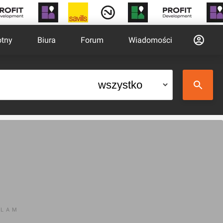
otny
Biura
Forum
Wiadomości
KLAM