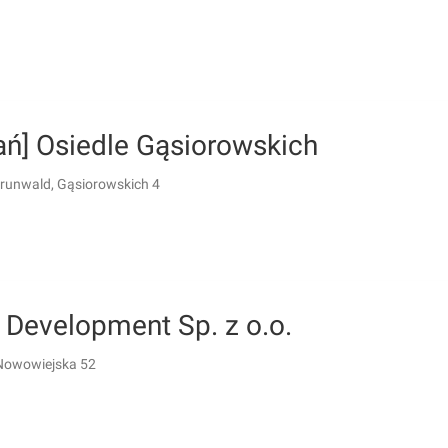
ań] Osiedle Gąsiorowskich
runwald, Gąsiorowskich 4
 Development Sp. z o.o.
Nowowiejska 52