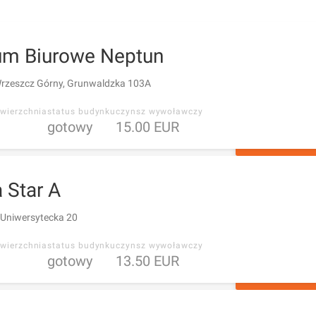
um Biurowe Neptun
rzeszcz Górny, Grunwaldzka 103A
wierzchnia
status budynku
czynsz wywoławczy
gotowy
15.00 EUR
ZAPYTAJ O 
a Star A
 Uniwersytecka 20
wierzchnia
status budynku
czynsz wywoławczy
gotowy
13.50 EUR
ZAPYTAJ O 