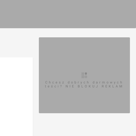
Chcesz dobrych darmowych
teści? NIE BLOKUJ REKLAM