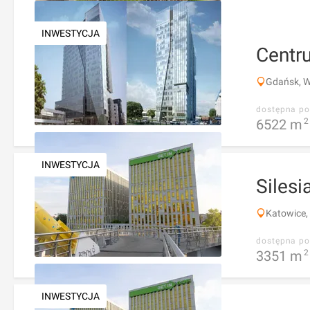
INWESTYCJA
Centr
Gdańsk, W
dostępna po
6522
m
2
INWESTYCJA
Silesi
Katowice,
dostępna po
3351
m
2
INWESTYCJA