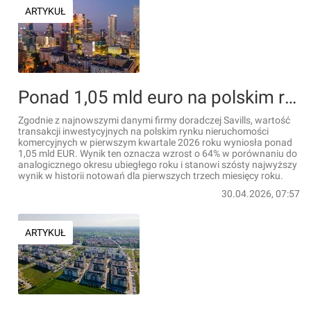
ARTYKUŁ
Ponad 1,05 mld euro na polskim rynku inwestycyjnym w 1 kw. 2026 r. – ożywienie i powrót kapitału azjatyckiego [RAPORT]
Zgodnie z najnowszymi danymi firmy doradczej Savills, wartość
transakcji inwestycyjnych na polskim rynku nieruchomości
komercyjnych w pierwszym kwartale 2026 roku wyniosła ponad
1,05 mld EUR. Wynik ten oznacza wzrost o 64% w porównaniu do
analogicznego okresu ubiegłego roku i stanowi szósty najwyższy
wynik w historii notowań dla pierwszych trzech miesięcy roku.
30.04.2026, 07:57
ARTYKUŁ