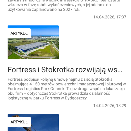
zawisły symboliczne wiechy. Inwestycja STRABAG Real Estate
wkracza w fazę robót wykończeniowych, a jej oddanie do
użytkowania zaplanowano na 2027 rok.
14.04.2026, 17:37
ARTYKUŁ
Fortress i Stokrotka rozwijają współpracę – nowa umowa najmu w Gdańsku
Fortress podpisał kolejną umowę najmu z siecią Stokrotka,
obejmującą 4 150 metrów powierzchni magazynowej i biurowej w
Fortress Logistics Park Gdańsk. To już druga wspólna lokalizacja
obu firm – dotychczas Stokrotka prowadziła działalność
logistyczną w parku Fortress w Bydgoszczy.
14.04.2026, 13:29
ARTYKUŁ