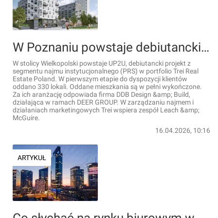
W Poznaniu powstaje debiutancki projekt z segmentu najmu instytucjonalnego (PRS) Trei Real Estate Poland [FILM+WIZUALIZACJE]
W stolicy Wielkopolski powstaje UP2U, debiutancki projekt z
segmentu najmu instytucjonalnego (PRS) w portfolio Trei Real
Estate Poland. W pierwszym etapie do dyspozycji klientów
oddano 330 lokali. Oddane mieszkania są w pełni wykończone.
Za ich aranżację odpowiada firma DDB Design &amp; Build,
działająca w ramach DEER GROUP. W zarządzaniu najmem i
działaniach marketingowych Trei wspiera zespół Leach &amp;
McGuire.
16.04.2026, 10:16
ARTYKUŁ