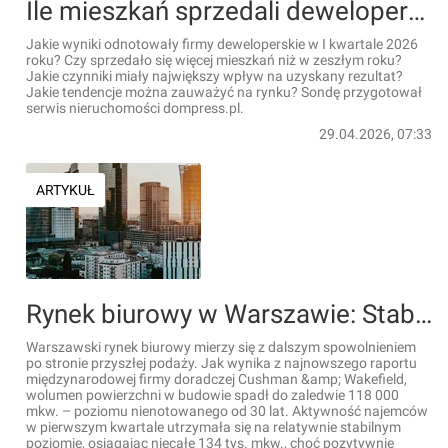
Ile mieszkań sprzedali deweloperzy w I kwartale 2026 roku?
Jakie wyniki odnotowały firmy deweloperskie w I kwartale 2026
roku? Czy sprzedało się więcej mieszkań niż w zeszłym roku?
Jakie czynniki miały największy wpływ na uzyskany rezultat?
Jakie tendencje można zauważyć na rynku? Sondę przygotował
serwis nieruchomości dompress.pl.
29.04.2026, 07:33
ARTYKUŁ
Rynek biurowy w Warszawie: Stabilny popyt przy rekordowo niskiej powierzchni w budowie
Warszawski rynek biurowy mierzy się z dalszym spowolnieniem
po stronie przyszłej podaży. Jak wynika z najnowszego raportu
międzynarodowej firmy doradczej Cushman &amp; Wakefield,
wolumen powierzchni w budowie spadł do zaledwie 118 000
mkw. – poziomu nienotowanego od 30 lat. Aktywność najemców
w pierwszym kwartale utrzymała się na relatywnie stabilnym
poziomie, osiągając niecałe 134 tys. mkw., choć pozytywnie