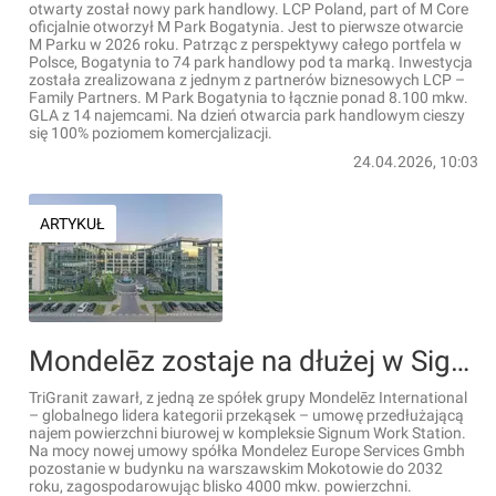
otwarty został nowy park handlowy. LCP Poland, part of M Core
oficjalnie otworzył M Park Bogatynia. Jest to pierwsze otwarcie
M Parku w 2026 roku. Patrząc z perspektywy całego portfela w
Polsce, Bogatynia to 74 park handlowy pod ta marką. Inwestycja
została zrealizowana z jednym z partnerów biznesowych LCP –
Family Partners. M Park Bogatynia to łącznie ponad 8.100 mkw.
GLA z 14 najemcami. Na dzień otwarcia park handlowym cieszy
się 100% poziomem komercjalizacji.
24.04.2026, 10:03
ARTYKUŁ
Mondelēz zostaje na dłużej w Signum Work Station w Warszawie
TriGranit zawarł, z jedną ze spółek grupy Mondelēz International
– globalnego lidera kategorii przekąsek – umowę przedłużającą
najem powierzchni biurowej w kompleksie Signum Work Station.
Na mocy nowej umowy spółka Mondelez Europe Services Gmbh
pozostanie w budynku na warszawskim Mokotowie do 2032
roku, zagospodarowując blisko 4000 mkw. powierzchni.