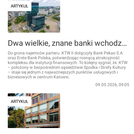
ARTYKUŁ
Dwa wielkie, znane banki wchodzą do .KTW II. Kompleks biurowy w centrum Katowic umacnia pozycję finansowego hubu
Do grona najemców parteru .KTW II dołączyły Bank Pekao S.A.
oraz Erste Bank Polska, potwierdzając rosnącą atrakcyjność
kompleksu dla instytucji finansowych. To kolejny sygnał, że .KTW
– położony w bezpośrednim sąsiedztwie Spodka i Strefy Kultury
– staje się jednym z najważniejszych punktów usługowych i
biznesowych w centrum Katowic.
09.05.2026, 09:05
ARTYKUŁ