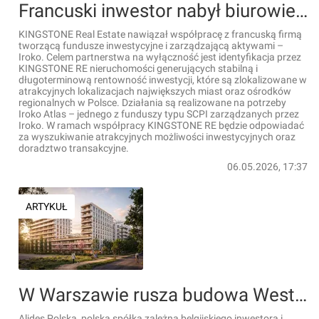
Francuski inwestor nabył biurowiec w Krakowie
KINGSTONE Real Estate nawiązał współpracę z francuską firmą
tworzącą fundusze inwestycyjne i zarządzającą aktywami –
Iroko. Celem partnerstwa na wyłączność jest identyfikacja przez
KINGSTONE RE nieruchomości generujących stabilną i
długoterminową rentowność inwestycji, które są zlokalizowane w
atrakcyjnych lokalizacjach największych miast oraz ośrodków
regionalnych w Polsce. Działania są realizowane na potrzeby
Iroko Atlas – jednego z funduszy typu SCPI zarządzanych przez
Iroko. W ramach współpracy KINGSTONE RE będzie odpowiadać
za wyszukiwanie atrakcyjnych możliwości inwestycyjnych oraz
doradztwo transakcyjne.
06.05.2026, 17:37
ARTYKUŁ
W Warszawie rusza budowa Westo Wola [WIZUALIZACJE]
Alides Polska, polska spółka zależna belgijskiego inwestora i