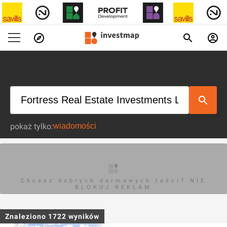
pokaż tylko:
Chcesz dobrych darmowych teści? NIE
BLOKUJ REKLAM
Znaleziono
1722
wyników