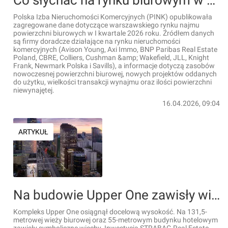
Co słychać na rynku biurowym w Warszawie w I kwartale 2026 roku?
Polska Izba Nieruchomości Komercyjnych (PINK) opublikowała
zagregowane dane dotyczące warszawskiego rynku najmu
powierzchni biurowych w I kwartale 2026 roku. Źródłem danych
są firmy doradcze działające na rynku nieruchomości
komercyjnych (Avison Young, Axi Immo, BNP Paribas Real Estate
Poland, CBRE, Colliers, Cushman &amp; Wakefield, JLL, Knight
Frank, Newmark Polska i Savills), a informacje dotyczą zasobów
nowoczesnej powierzchni biurowej, nowych projektów oddanych
do użytku, wielkości transakcji wynajmu oraz ilości powierzchni
niewynajętej.
16.04.2026, 09:04
ARTYKUŁ
Na budowie Upper One zawisły wiechy. Inwestycja wchodzi w kolejną fazę [FILMY+ZDJĘCIA+WIZUALIZACJE]
Kompleks Upper One osiągnął docelową wysokość. Na 131,5-
metrowej wieży biurowej oraz 55-metrowym budynku hotelowym