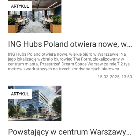
ARTYKUŁ
ING Hubs Poland otwiera nowe, wielkie biuro w Warszawie [ZDJĘCIA]
ING Hubs Poland otwiera nowe, wielkie biuro w Warszawie. Na
jego lokalizację wybrało biurowiec The Form, zlokalizowany w
centrum miasta. Przestrzeń Dream Space Warsaw zajmie 7,2 tys.
metrów kwadratowych na trzech kondygnacjach biurowca.
15.03.2025, 13:50
ARTYKUŁ
Powstający w centrum Warszawy biurowiec The FORM pozyskał pierwszego, dużego najemcę