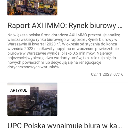
Raport AXI IMMO: Rynek biurowy w Warszawie III kwartał 2023 r.
Największa polska firma doradcza AXI IMMO prezentuje analizę
warszawskiego rynku biurowego w raporcie „Rynek biurowy w
Warszawie III kwartał 2023 r.”. W okresie od stycznia do końca
września 2023 r. całkowity popyt na nowoczesne powierzchnie
biurowe w Warszawie wyniósł blisko 0,5 mln mkw. Najemcy
najczęściej wybierają dwa warianty umów, tzn. relokują się do
nowych powierzchni lub decydują się na renegocjacje
dotychczasowych warunków.
02.11.2023, 07:16
ARTYKUŁ
UPC Polska wynajmuje biura w katowickim Global Office Park