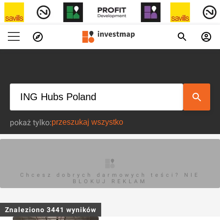
pokaż tylko:
Chcesz dobrych darmowych teści? NIE
BLOKUJ REKLAM
Znaleziono
3441
wyników