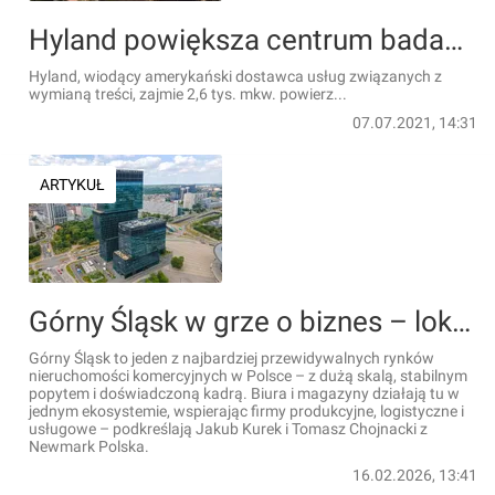
Hyland powiększa centrum badawczo-rozwojowe w Katowicach
Hyland, wiodący amerykański dostawca usług związanych z
wymianą treści, zajmie 2,6 tys. mkw. powierz...
07.07.2021, 14:31
ARTYKUŁ
Górny Śląsk w grze o biznes – lokalizacja i kompetencje napędzają rozwój
Górny Śląsk to jeden z najbardziej przewidywalnych rynków
nieruchomości komercyjnych w Polsce – z dużą skalą, stabilnym
popytem i doświadczoną kadrą. Biura i magazyny działają tu w
jednym ekosystemie, wspierając firmy produkcyjne, logistyczne i
usługowe – podkreślają Jakub Kurek i Tomasz Chojnacki z
Newmark Polska.
16.02.2026, 13:41