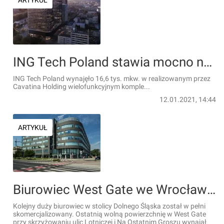
ARTYKUŁ
ING Tech Poland stawia mocno na Katowice. Będą nowe miejsca pracy
ING Tech Poland wynajęło 16,6 tys. mkw. w realizowanym przez
Cavatina Holding wielofunkcyjnym komple...
12.01.2021, 14:44
ARTYKUŁ
Biurowiec West Gate we Wrocławiu został w całości wynajęty
Kolejny duży biurowiec w stolicy Dolnego Śląska został w pełni
skomercjalizowany. Ostatnią wolną powierzchnię w West Gate
przy skrzyżowaniu ulic Lotniczej i Na Ostatnim Groszu wynajął