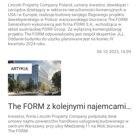
Lincoln Property Company Poland, uznany inwestor, deweloper i
zarządca działający w sektorze nieruchomości komercyjnych w
USA i w Europie, realizuje budowę swojego flagowego projektu
deweloperskiego w Polsce: warszawskiego biurowca The FORM.
Generalnym wykonawcą jest firma PORR S.A., wchodząca w
skład austriackiej PORR Group. Za wyłączną komercjalizację
projektu The FORM odpowiedzialny jest zespół ekspertów JLL.
Oddanie budynku do użytku planowane jest na koniec IV
kwartału 2024 roku.
04.10.2023, 16:09
ARTYKUŁ
The FORM z kolejnymi najemcami części handlowo-usługowej
Inwestor, firma Lincoln Property Company podpisała dwie
umowy najmu powierzchni handlowo-usługowej budowanego w
centrum Warszawy, przy ulicy Miedzianej 11 na Woli, biurowca
The FORM.