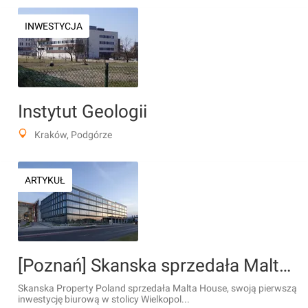
INWESTYCJA
Instytut Geologii
Kraków, Podgórze
ARTYKUŁ
[Poznań] Skanska sprzedała Malta House w Poznaniu wehikułowi utworzonemu przez REINO Partners oraz Bluehouse Capital Advisor
Skanska Property Poland sprzedała Malta House, swoją pierwszą
inwestycję biurową w stolicy Wielkopol...