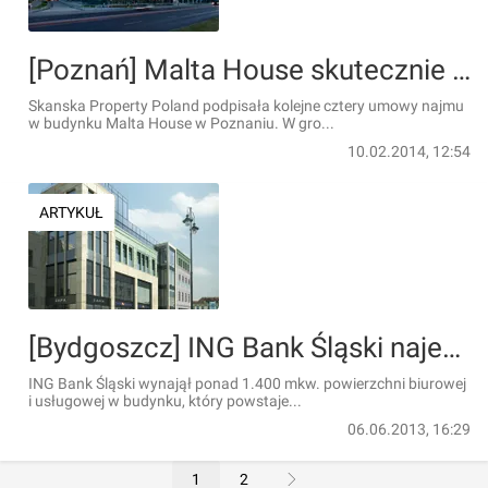
[Poznań] Malta House skutecznie przyciąga biznes &#8211; budynek wynajęty w 70%
Skanska Property Poland podpisała kolejne cztery umowy najmu
w budynku Malta House w Poznaniu. W gro...
10.02.2014, 12:54
ARTYKUŁ
[Bydgoszcz] ING Bank Śląski najemcą nowoczesnych powierzchni biurowych w Bydgoszczy
ING Bank Śląski wynajął ponad 1.400 mkw. powierzchni biurowej
i usługowej w budynku, który powstaje...
06.06.2013, 16:29
1
2