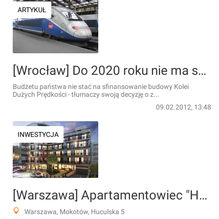
ARTYKUŁ
[Wrocław] Do 2020 roku nie ma szans na Koleje Dużych Prędkości
Budżetu państwa nie stać na sfinansowanie budowy Kolei
Dużych Prędkości - tłumaczy swoją decyzję o z...
09.02.2012, 13:48
INWESTYCJA
[Warszawa] Apartamentowiec "Huculska 5"
Warszawa, Mokotów, Huculska 5