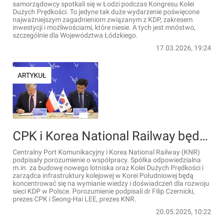
samorządowcy spotkali się w Łodzi podczas Kongresu Kolei
Dużych Prędkości. To jedyne tak duże wydarzenie poświęcone
najważniejszym zagadnieniom związanym z KDP, zakresem
inwestycji i możliwościami, które niesie. A tych jest mnóstwo,
szczególnie dla Województwa Łódzkiego.
17.03.2026, 19:24
ARTYKUŁ
CPK i Korea National Railway będą współpracować w obszarze KDP w Polsce
Centralny Port Komunikacyjny i Korea National Railway (KNR)
podpisały porozumienie o współpracy. Spółka odpowiedzialna
m.in. za budowę nowego lotniska oraz Kolei Dużych Prędkości i
zarządca infrastruktury kolejowej w Korei Południowej będą
koncentrować się na wymianie wiedzy i doświadczeń dla rozwoju
sieci KDP w Polsce. Porozumienie podpisali dr Filip Czernicki,
prezes CPK i Seong-Hai LEE, prezes KNR.
20.05.2025, 10:22