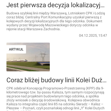
Jest pierwsza decyzja lokalizacyjna dla linii Kolei Dużych Prędkości między Warszawą i Łodzią
Budowa szybkiej linii między Warszawą, Lotniskiem CPK i Łodzią
coraz bliżej. Centralny Port Komunikacyjny uzyskał pierwszą z
kolejowych decyzji lokalizacyjnych dla tego odcinka. Dokument
wydany przez Wojewodę Mazowieckiego dotyczy odcinka w
rejonie stacji Warszawa Zachodnia.
04.12.2025, 15:47
ARTYKUŁ
Coraz bliżej budowy linii Kolei Dużych Prędkości z Sieradza do Poznania
CPK odebrał Koncepcję Programowo-Przestrzenną (KPP) dla 9-
kilometrowego tzw. by-passu Kalisza, tym samym rozpoczynają
się prace nad projektem budowlanym tego odcinka, a spółka
złoży wniosek o decyzję środowiskową. Kolejowa obwodnica
Kalisza to integralna część linii 85 na odcinku Sieradz – Kalisz –
Pleszew – Poznań, czyli poznańskiej odnogi linii „Y” Kolei Dużych