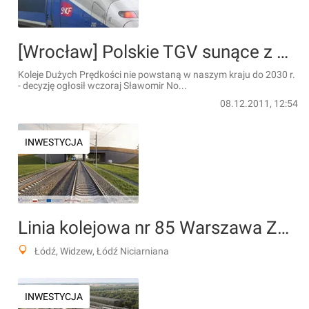
[Wrocław] Polskie TGV sunące z Wrocławia ''zamrożone'' do 2030 roku
Koleje Dużych Prędkości nie powstaną w naszym kraju do 2030 r.
- decyzję ogłosił wczoraj Sławomir No...
08.12.2011, 12:54
INWESTYCJA
Linia kolejowa nr 85 Warszawa Zachodnia – CPK – Łódź Niciarniana (KDP)
Łódź, Widzew, Łódź Niciarniana
INWESTYCJA