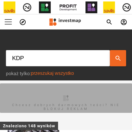
pokaż tylko:
Chcesz dobrych darmowych teści? NIE
BLOKUJ REKLAM
Znaleziono
148
wyników