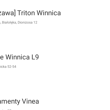
zawa] Triton Winnica
 Białołęka, Dionizosa 12
le Winnica L9
bicka 52-54
amenty Vinea