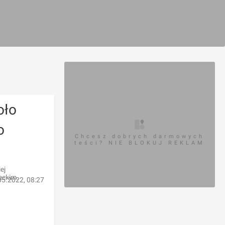
oło
o
Chcesz dobrych darmowych
teści? NIE BLOKUJ REKLAM
ej
eckim.
05.2022, 08:27