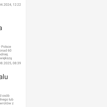
04.2024, 12:22
a
w Polsce
ponad 60
dniej.
zwiększą
08.2025, 08:39
alu
ód osób
lnego lub
zwrotów z