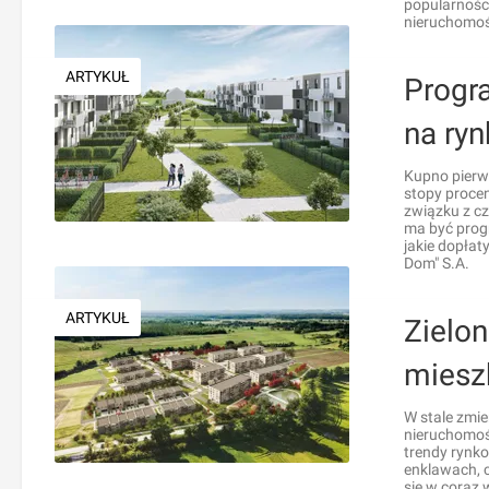
popularności
nieruchomoś
ARTYKUŁ
Progr
na ry
Kupno pierw
stopy procen
związku z cz
ma być progr
jakie dopłat
Dom" S.A.
ARTYKUŁ
Zielon
mieszk
W stale zmi
nieruchomośc
trendy rynk
enklawach, c
się w coraz 