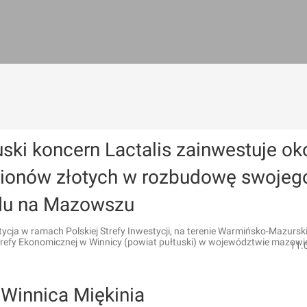
ski koncern Lactalis zainwestuje ok
lionów złotych w rozbudowę swojeg
du na Mazowszu
cja w ramach Polskiej Strefy Inwestycji, na terenie Warmińsko-Mazurski
Strefy Ekonomicznej w Winnicy (powiat pułtuski) w województwie mazowi
11.
Winnica Miękinia