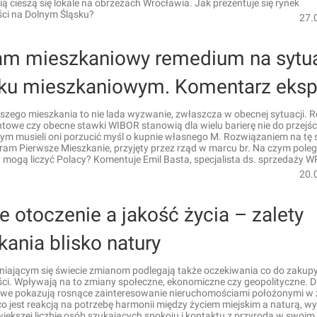
ą cieszą się lokale na obrzeżach Wrocławia. Jak prezentuje się rynek
ci na Dolnym Śląsku?
27.
am mieszkaniowy remedium na sytu
nku mieszkaniowym. Komentarz eksp
szego mieszkania to nie lada wyzwanie, zwłaszcza w obecnej sytuacji. 
towe czy obecne stawki WIBOR stanowią dla wielu barierę nie do przejśc
ym musieli oni porzucić myśl o kupnie własnego M. Rozwiązaniem na tę 
am Pierwsze Mieszkanie, przyjęty przez rząd w marcu br. Na czym poleg
y mogą liczyć Polacy? Komentuje Emil Basta, specjalista ds. sprzedaży 
20.
e otoczenie a jakość życia – zalety
ania blisko natury
eniającym się świecie zmianom podlegają także oczekiwania co do zaku
i. Wpływają na to zmiany społeczne, ekonomiczne czy geopolityczne. Dz
owe pokazują rosnące zainteresowanie nieruchomościami położonymi w 
o jest reakcją na potrzebę harmonii między życiem miejskim a naturą, w
większej liczbie osób szukających spokoju i kontaktu z przyrodą w swoim