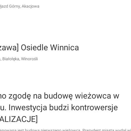
 Ujazd Górny, Akacjowa
zawa] Osiedle Winnica
 Białołęka, Winorośli
o zgodę na budowę wieżowca w
u. Inwestycja budzi kontrowersje
ALIZACJE]
lanowana jest budowa pierwszego wieżowca. Prezydent miasta wydał w