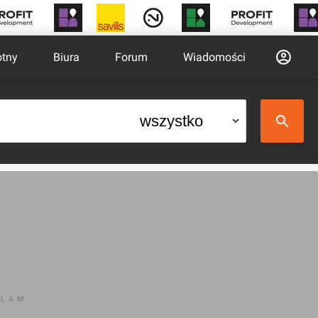
otny
Biura
Forum
Wiadomości
KLAM