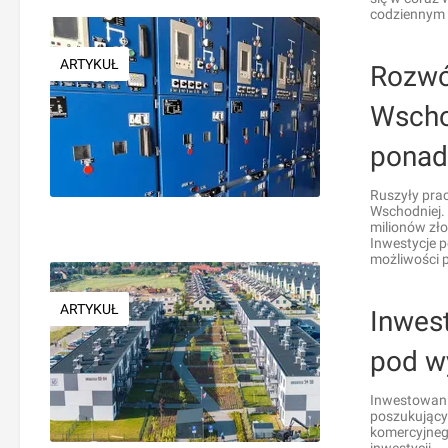
codziennym 
ARTYKUŁ
Rozwó
Wscho
ponad
Ruszyły prac
Wschodniej.
milionów zł
Inwestycje p
możliwości p
ARTYKUŁ
Inwes
pod w
Inwestowani
poszukujący
komercyjneg