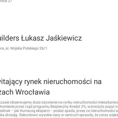
nnica 27
uilders Łukasz Jaśkiewicz
ra, al. Wojska Polskiego 26/1
itający rynek nieruchomości na
żach Wrocławia
czasie obserwujemy duże ożywienie na rynku nieruchomości mieszkani
chomienie przez rząd programu Bezpieczny Kredyt 2%, wzmożyło popyt 
jednak – jak tłumaczą eksperci – podaż spada, przez co nieruchomości w
ska drożeją. Rekordowo wysokie ceny w centrum sprawiły, że coraz więk