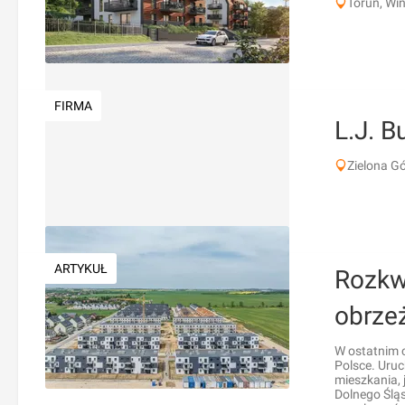
Toruń, Wi
FIRMA
L.J. B
Zielona Gó
ARTYKUŁ
Rozkw
obrze
W ostatnim 
Polsce. Uru
mieszkania, 
Dolnego Ślą