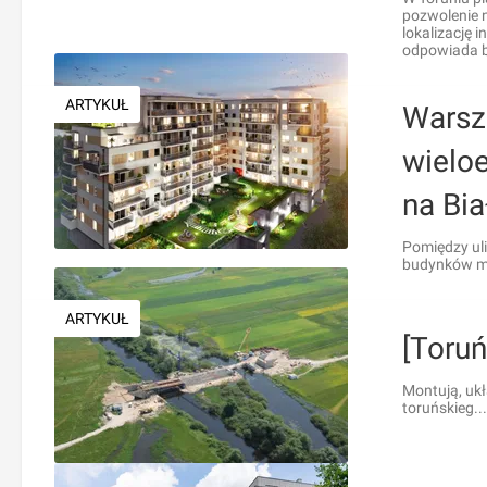
pozwolenie 
lokalizację 
odpowiada b
ARTYKUŁ
Warsz
wielo
na Bi
Pomiędzy uli
budynków m.
ARTYKUŁ
[Toru
Montują, ukł
toruńskieg...