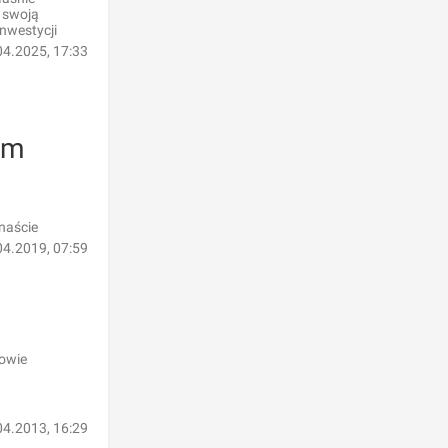
 swoją
inwestycji
04.2025, 17:33
ym
naście
04.2019, 07:59
dowie
04.2013, 16:29