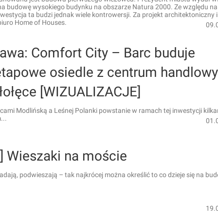
na budowę wysokiego budynku na obszarze Natura 2000. Ze względu na
inwestycja ta budzi jednak wiele kontrowersji. Za projekt architektoniczny 
iuro Home of Houses.
09.
awa: Comfort City – Barc buduje
etapowe osiedle z centrum handlow
ałołęce [WIZUALIZACJE]
cami Modlińską a Leśnej Polanki powstanie w ramach tej inwestycji kilka
..
01.
ń] Wieszaki na moście
adają, podwieszają – tak najkrócej można określić to co dzieje się na bu
19.