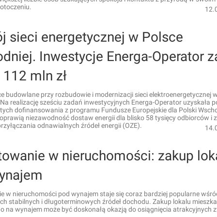
otoczeniu.
12.
j sieci energetycznej w Polsce
dniej. Inwestycje Energa-Operator z
 112 mln zł
e budowlane przy rozbudowie i modernizacji sieci elektroenergetycznej 
 Na realizację sześciu zadań inwestycyjnych Energa-Operator uzyskała 
otych dofinansowania z programu Fundusze Europejskie dla Polski Wscho
oprawią niezawodność dostaw energii dla blisko 58 tysięcy odbiorców i 
rzyłączania odnawialnych źródeł energii (OZE).
14.
towanie w nieruchomości: zakup lok
ynajem
e w nieruchomości pod wynajem staje się coraz bardziej popularne wśr
ch stabilnych i długoterminowych źródeł dochodu. Zakup lokalu mieszka
o na wynajem może być doskonałą okazją do osiągnięcia atrakcyjnych 