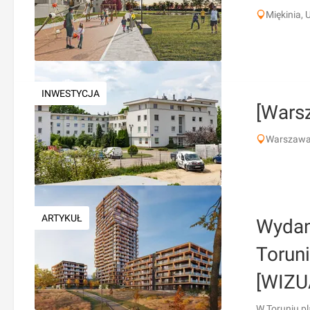
Miękinia,
INWESTYCJA
[Wars
Warszawa,
ARTYKUŁ
Wydan
Toruni
[WIZU
W Toruniu p