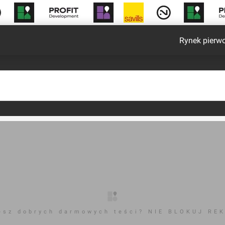
Rynek pierw
esz dobrych darmowych teści? NIE BLOKUJ RE