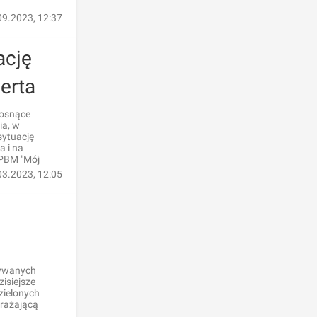
09.2023, 12:37
ację
erta
Rosnące
ia, w
sytuację
a i na
WPBM "Mój
03.2023, 12:05
pywanych
isiejsze
zielonych
yrażającą