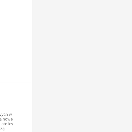
owych w
na nowe
 stolicy
szą