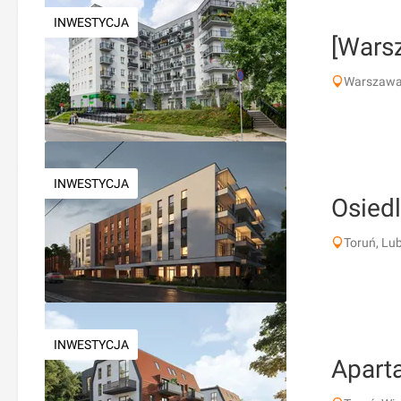
INWESTYCJA
[Wars
Warszawa,
INWESTYCJA
Osied
Toruń, Lu
INWESTYCJA
Apart