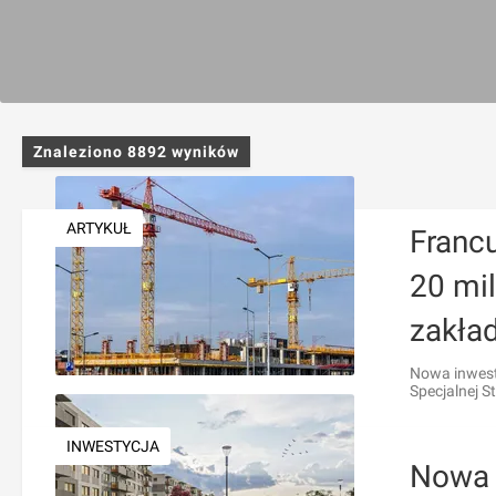
Znaleziono
8892
wyników
ARTYKUŁ
Francu
20 mi
zakła
Nowa inwesty
Specjalnej 
INWESTYCJA
Nowa 