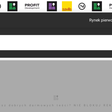
Rynek pierw
esz dobrych darmowych teści? NIE BLOKUJ RE