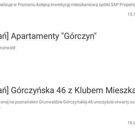
ealizuje w Poznaniu kolejną inwestycję mieszkaniową spółki SAP Propert
13.
ań] Apartamenty "Górczyn"
Grunwald
ań] Górczyńska 46 z Klubem Mieszk
wanej na poznańskim Grunwaldzie Górczyńskiej 46 uroczyście otwarty zo
..
16.