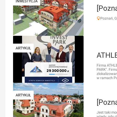
INWESTYCJA
[Pozna
Poznań, 
ARTYKUŁ
ATHLE
Firma ATHLET
PARK". Firm
zlokalizowa
w ramach Pol
ARTYKUŁ
[Pozn
Jest taki mo
wtedy, gdy c