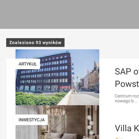
Znaleziono
93
wyników
ARTYKUŁ
SAP ot
Powst
Centrum rozw
nowego b...
INWESTYCJA
Villa