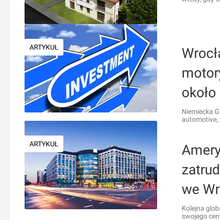
ARTYKUŁ
Wrocł
motory
około
Niemiecka Gr
automotive, 
ARTYKUŁ
Amery
zatru
we Wr
Kolejna glob
swojego cent