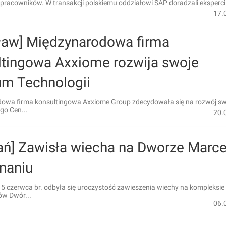
pracowników. W transakcji polskiemu oddziałowi SAP doradzali eksperci 
17.
ław] Międzynarodowa firma
ltingowa Axxiome rozwija swoje
um Technologii
owa firma konsultingowa Axxiome Group zdecydowała się na rozwój s
go Cen...
20.
ń] Zawisła wiecha na Dworze Marcel
naniu
5 czerwca br. odbyła się uroczystość zawieszenia wiechy na kompleksie
w Dwór...
06.