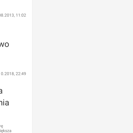
08.2013, 11:02
owo
10.2018, 22:49
a
nia
wę
większa