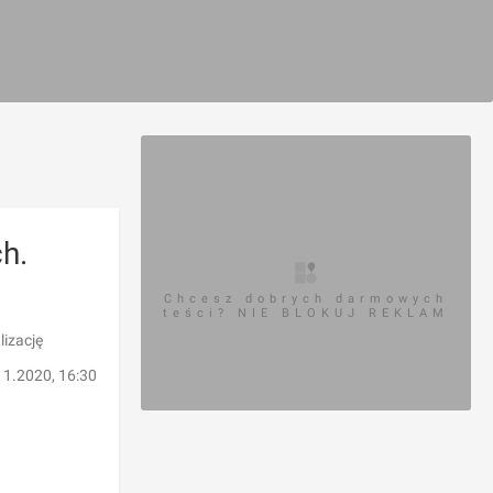
h.
Chcesz dobrych darmowych
teści? NIE BLOKUJ REKLAM
lizację
11.2020, 16:30