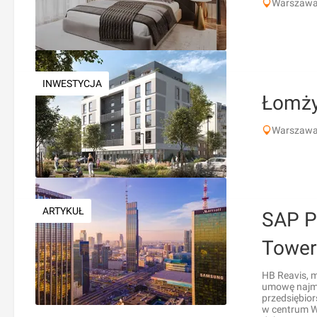
Warszawa,
INWESTYCJA
Łomży
Warszawa
ARTYKUŁ
SAP P
Tower
HB Reavis, m
umowę najmu
przedsiębio
w centrum W