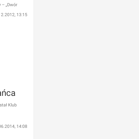
y – „Dwór
12.2012, 13:15
ańca
stał Klub
06.2014, 14:08