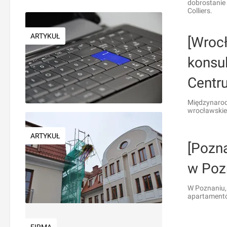
dobrostanie 
Colliers.
ARTYKUŁ
[Wroc
konsu
Centr
Międzynarod
wrocławskie
ARTYKUŁ
[Pozna
w Poz
W Poznaniu, 
apartamentó