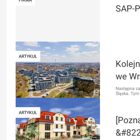
FIRMA
SAP-
ARTYKUŁ
Kolejn
we Wr
Następna za
Śląska. Tym 
ARTYKUŁ
[Pozn
&#822