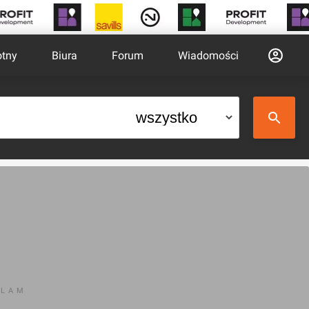
otny
Biura
Forum
Wiadomości
KLAM