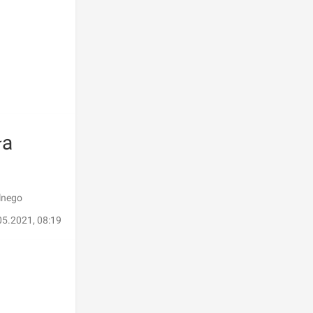
ła
lnego
05.2021, 08:19