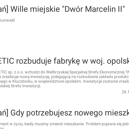
ń] Wille miejskie "Dwór Marcelin II"
Grunwald
TIC rozbuduje fabrykę w woj. opols
IC sp. z o.o. wchodzi do Wałbrzyskiej Specjalnej Strefy Ekonomicznej "
a zrealizuje nową inwestycję, polegającą na rozbudowie zakładu produk
nego w Kluczborku, w województwie opolskim. Inwestycje zostanie zrea
skiej Strefy Inwestycji.
26.
ań] Gdy potrzebujesz nowego miesz
ment w życiu, kiedy musimy zmienić mieszkanie. Problem pojawia się jed
ho...