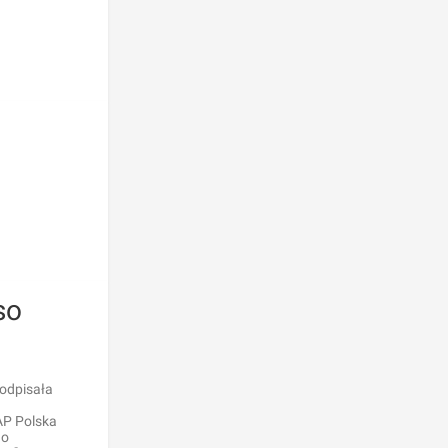
so
podpisała
AP Polska
 o