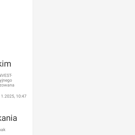
kim
INVEST-
cyjnego
lizowana
11.2025, 10:47
kania
nak