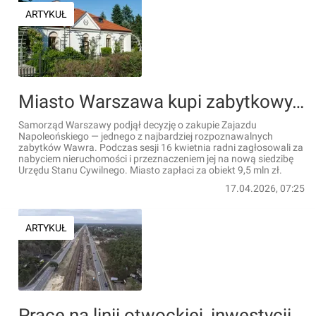
ARTYKUŁ
Miasto Warszawa kupi zabytkowy, blisko 500 letni Zajazd Napoleoński. Co w nim powstanie?
Samorząd Warszawy podjął decyzję o zakupie Zajazdu
Napoleońskiego — jednego z najbardziej rozpoznawalnych
zabytków Wawra. Podczas sesji 16 kwietnia radni zagłosowali za
nabyciem nieruchomości i przeznaczeniem jej na nową siedzibę
Urzędu Stanu Cywilnego. Miasto zapłaci za obiekt 9,5 mln zł.
17.04.2026, 07:25
ARTYKUŁ
Prace na linii otwockiej, inwestycji za 1,7 mld zł netto, nabierają tempa. Szykują się zmiany w komunikacji [ZDJĘCIA]