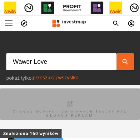
pokaż tylko:
Chcesz dobrych darmowych teści? NIE
BLOKUJ REKLAM
Znaleziono
160
wyników