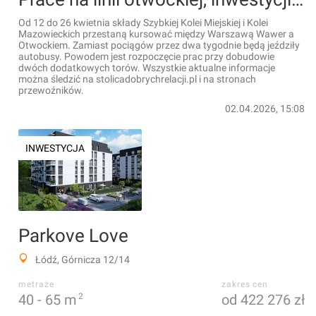
Od 12 do 26 kwietnia składy Szybkiej Kolei Miejskiej i Kolei
Mazowieckich przestaną kursować między Warszawą Wawer a
Otwockiem. Zamiast pociągów przez dwa tygodnie będą jeździły
autobusy. Powodem jest rozpoczęcie prac przy dobudowie
dwóch dodatkowych torów. Wszystkie aktualne informacje
można śledzić na stolicadobrychrelacji.pl i na stronach
przewoźników.
02.04.2026, 15:08
INWESTYCJA
Parkove Love
Łódź, Górnicza 12/14
metraże
zakres cen
40 -
65
m
2
od 422 276 zł