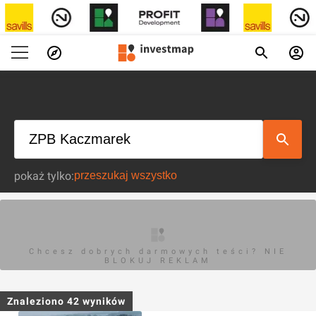
pokaż tylko:
Chcesz dobrych darmowych teści? NIE
BLOKUJ REKLAM
Znaleziono
42
wyników