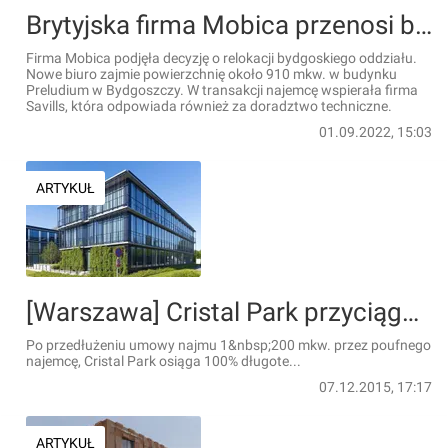
Brytyjska firma Mobica przenosi bydgoski oddział do biurowca Preludium
Firma Mobica podjęła decyzję o relokacji bydgoskiego oddziału.
Nowe biuro zajmie powierzchnię około 910 mkw. w budynku
Preludium w Bydgoszczy. W transakcji najemcę wspierała firma
Savills, która odpowiada również za doradztwo techniczne.
01.09.2022, 15:03
ARTYKUŁ
[Warszawa] Cristal Park przyciąga najemców na dłużej
Po przedłużeniu umowy najmu 1&nbsp;200 mkw. przez poufnego
najemcę, Cristal Park osiąga 100% długote...
07.12.2015, 17:17
ARTYKUŁ