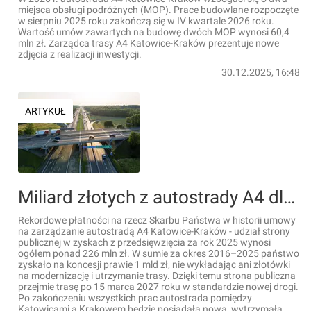
miejsca obsługi podróżnych (MOP). Prace budowlane rozpoczęte
w sierpniu 2025 roku zakończą się w IV kwartale 2026 roku.
Wartość umów zawartych na budowę dwóch MOP wynosi 60,4
mln zł. Zarządca trasy A4 Katowice-Kraków prezentuje nowe
zdjęcia z realizacji inwestycji.
30.12.2025, 16:48
ARTYKUŁ
Miliard złotych z autostrady A4 dla budżetu państwa. Rekordowe natężenie ruchu
Rekordowe płatności na rzecz Skarbu Państwa w historii umowy
na zarządzanie autostradą A4 Katowice-Kraków - udział strony
publicznej w zyskach z przedsięwzięcia za rok 2025 wynosi
ogółem ponad 226 mln zł. W sumie za okres 2016–2025 państwo
zyskało na koncesji prawie 1 mld zł, nie wykładając ani złotówki
na modernizację i utrzymanie trasy. Dzięki temu strona publiczna
przejmie trasę po 15 marca 2027 roku w standardzie nowej drogi.
Po zakończeniu wszystkich prac autostrada pomiędzy
Katowicami a Krakowem będzie posiadała nową, wytrzymałą