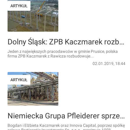
ARTYKUŁ
Dolny Śląsk: ZPB Kaczmarek rozbudowuje za 37 mln zł swoją fabrykę w Prusicach
Jeden z największych pracodawców w gminie Prusice, polska
firma ZPB Kaczmarek z Rawicza rozbudowuje...
02.01.2019, 18:44
ARTYKUŁ
Niemiecka Grupa Pfleiderer sprzedaje polskie fabryki płyt drewnopochodnych
Bogdan i Elżbieta Kaczmarek oraz Innova Capital, poprzez spółkę