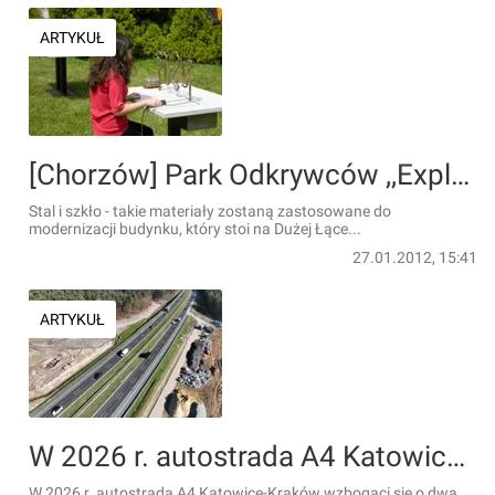
ARTYKUŁ
[Chorzów] Park Odkrywców ,,Explorado" w Chorzowie przeniesie siedzibę do ,,Szkieletora"
Stal i szkło - takie materiały zostaną zastosowane do
modernizacji budynku, który stoi na Dużej Łące...
27.01.2012, 15:41
ARTYKUŁ
W 2026 r. autostrada A4 Katowice – Kraków wzbogaci się o dwa miejsca obsługi podróżnych (MOP)
W 2026 r. autostrada A4 Katowice-Kraków wzbogaci się o dwa