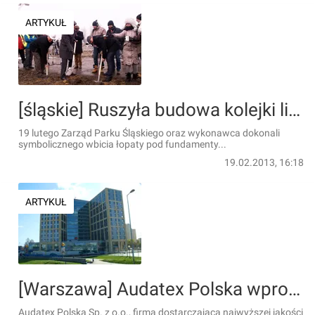
ARTYKUŁ
[śląskie] Ruszyła budowa kolejki linowej w Parku Śląskim w Chorzowie
19 lutego Zarząd Parku Śląskiego oraz wykonawca dokonali
symbolicznego wbicia łopaty pod fundamenty...
19.02.2013, 16:18
ARTYKUŁ
[Warszawa] Audatex Polska wprowadza się do budynku biurowego IO-1 w Warszawie
Audatex Polska Sp. z o.o., firma dostarczająca najwyższej jakości