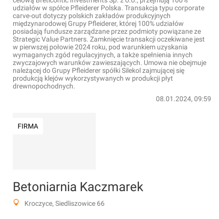
celową Breticontic Investments Sp. z o.o., przejmują 100%
udziałów w spółce Pfleiderer Polska. Transakcja typu corporate
carve-out dotyczy polskich zakładów produkcyjnych
międzynarodowej Grupy Pfleiderer, której 100% udziałów
posiadają fundusze zarządzane przez podmioty powiązane ze
Strategic Value Partners. Zamknięcie transakcji oczekiwane jest
w pierwszej połowie 2024 roku, pod warunkiem uzyskania
wymaganych zgód regulacyjnych, a także spełnienia innych
zwyczajowych warunków zawieszających. Umowa nie obejmuje
należącej do Grupy Pfleiderer spółki Silekol zajmującej się
produkcją klejów wykorzystywanych w produkcji płyt
drewnopochodnych.
08.01.2024, 09:59
FIRMA
Betoniarnia Kaczmarek
Kroczyce, Siedliszowice 66