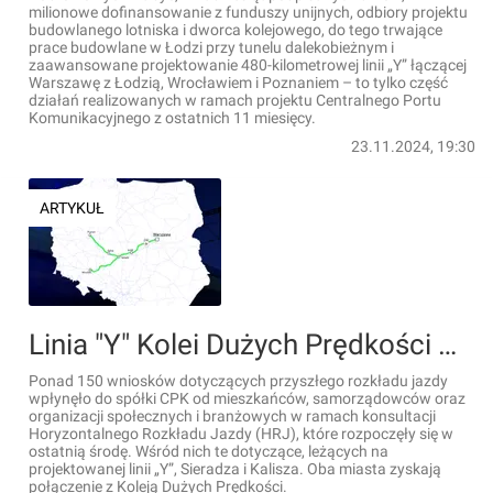
milionowe dofinansowanie z funduszy unijnych, odbiory projektu
budowlanego lotniska i dworca kolejowego, do tego trwające
prace budowlane w Łodzi przy tunelu dalekobieżnym i
zaawansowane projektowanie 480-kilometrowej linii „Y” łączącej
Warszawę z Łodzią, Wrocławiem i Poznaniem – to tylko część
działań realizowanych w ramach projektu Centralnego Portu
Komunikacyjnego z ostatnich 11 miesięcy.
23.11.2024, 19:30
ARTYKUŁ
Linia "Y" Kolei Dużych Prędkości w konsultacjach HRJ. Impuls również dla Sieradza i Kalisza
Ponad 150 wniosków dotyczących przyszłego rozkładu jazdy
wpłynęło do spółki CPK od mieszkańców, samorządowców oraz
organizacji społecznych i branżowych w ramach konsultacji
Horyzontalnego Rozkładu Jazdy (HRJ), które rozpoczęły się w
ostatnią środę. Wśród nich te dotyczące, leżących na
projektowanej linii „Y”, Sieradza i Kalisza. Oba miasta zyskają
połączenie z Koleją Dużych Prędkości.