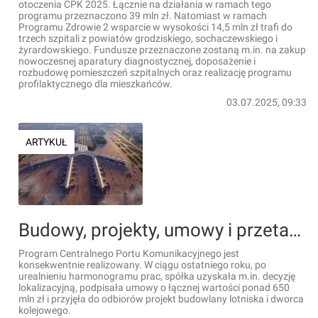
otoczenia CPK 2025. Łącznie na działania w ramach tego
programu przeznaczono 39 mln zł. Natomiast w ramach
Programu Zdrowie 2 wsparcie w wysokości 14,5 mln zł trafi do
trzech szpitali z powiatów grodziskiego, sochaczewskiego i
żyrardowskiego. Fundusze przeznaczone zostaną m.in. na zakup
nowoczesnej aparatury diagnostycznej, doposażenie i
rozbudowę pomieszczeń szpitalnych oraz realizację programu
profilaktycznego dla mieszkańców.
03.07.2025, 09:33
ARTYKUŁ
Budowy, projekty, umowy i przetargi. Co się dzieje w projekcie CPK? [RAPORT]
Program Centralnego Portu Komunikacyjnego jest
konsekwentnie realizowany. W ciągu ostatniego roku, po
urealnieniu harmonogramu prac, spółka uzyskała m.in. decyzję
lokalizacyjną, podpisała umowy o łącznej wartości ponad 650
mln zł i przyjęła do odbiorów projekt budowlany lotniska i dworca
kolejowego.