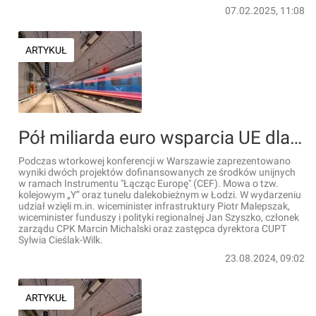
07.02.2025, 11:08
ARTYKUŁ
Pół miliarda euro wsparcia UE dla dwóch wielkich inwestycji kolejowych w ramach CPK
Podczas wtorkowej konferencji w Warszawie zaprezentowano
wyniki dwóch projektów dofinansowanych ze środków unijnych
w ramach Instrumentu "Łącząc Europę" (CEF). Mowa o tzw.
kolejowym „Y” oraz tunelu dalekobieżnym w Łodzi. W wydarzeniu
udział wzięli m.in. wiceminister infrastruktury Piotr Malepszak,
wiceminister funduszy i polityki regionalnej Jan Szyszko, członek
zarządu CPK Marcin Michalski oraz zastępca dyrektora CUPT
Sylwia Cieślak-Wilk.
23.08.2024, 09:02
ARTYKUŁ