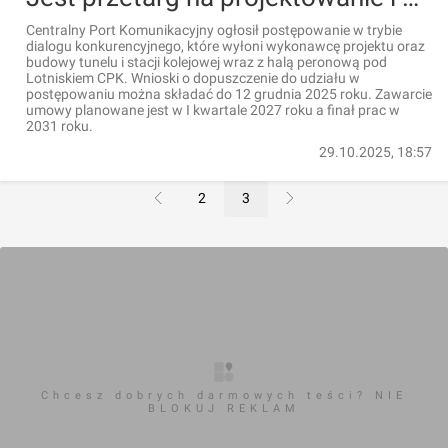
Centralny Port Komunikacyjny ogłosił postępowanie w trybie
dialogu konkurencyjnego, które wyłoni wykonawcę projektu oraz
budowy tunelu i stacji kolejowej wraz z halą peronową pod
Lotniskiem CPK. Wnioski o dopuszczenie do udziału w
postępowaniu można składać do 12 grudnia 2025 roku. Zawarcie
umowy planowane jest w I kwartale 2027 roku a finał prac w
2031 roku.
29.10.2025, 18:57
2
3
Chcesz dobrych darmowych teści? NIE
BLOKUJ REKLAM