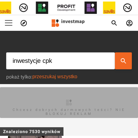
pokaż tylko:
Chcesz dobrych darmowych teści? NIE
BLOKUJ REKLAM
Znaleziono
7530
wyników