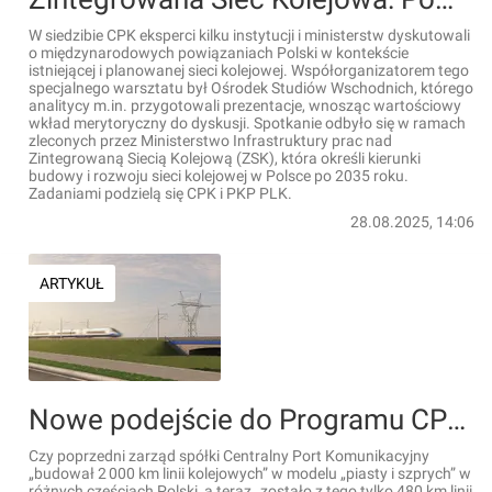
W siedzibie CPK eksperci kilku instytucji i ministerstw dyskutowali
o międzynarodowych powiązaniach Polski w kontekście
istniejącej i planowanej sieci kolejowej. Współorganizatorem tego
specjalnego warsztatu był Ośrodek Studiów Wschodnich, którego
analitycy m.in. przygotowali prezentacje, wnosząc wartościowy
wkład merytoryczny do dyskusji. Spotkanie odbyło się w ramach
zleconych przez Ministerstwo Infrastruktury prac nad
Zintegrowaną Siecią Kolejową (ZSK), która określi kierunki
budowy i rozwoju sieci kolejowej w Polsce po 2035 roku.
Zadaniami podzielą się CPK i PKP PLK.
28.08.2025, 14:06
ARTYKUŁ
Nowe podejście do Programu CPK ​i rozbudowy sieci kolejowej. Odkłamanie mitów i wnioski na przyszłość
Czy poprzedni zarząd spółki Centralny Port Komunikacyjny
„budował 2 000 km linii kolejowych” w modelu „piasty i szprych” w
różnych częściach Polski, a teraz „zostało z tego tylko 480 km linii