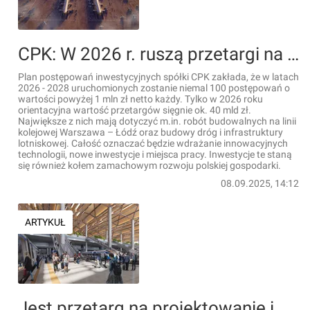
CPK: W 2026 r. ruszą przetargi na ponad 40 mld zł
Plan postępowań inwestycyjnych spółki CPK zakłada, że w latach
2026 - 2028 uruchomionych zostanie niemal 100 postępowań o
wartości powyżej 1 mln zł netto każdy. Tylko w 2026 roku
orientacyjna wartość przetargów sięgnie ok. 40 mld zł.
Największe z nich mają dotyczyć m.in. robót budowalnych na linii
kolejowej Warszawa – Łódź oraz budowy dróg i infrastruktury
lotniskowej. Całość oznaczać będzie wdrażanie innowacyjnych
technologii, nowe inwestycje i miejsca pracy. Inwestycje te staną
się również kołem zamachowym rozwoju polskiej gospodarki.
08.09.2025, 14:12
ARTYKUŁ
Jest przetarg na projektowanie i budowę tunelu i stacji kolejowej pod Lotniskiem CPK