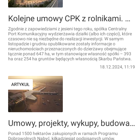
Kolejne umowy CPK z rolnikami. Do wydzierżawienia trafiło już niemal 650 ha
Zgodnie z zapowiedziami z jesieni tego roku, spółka Centralny
Port Komunikacyjny wydzierżawia działki (albo ich części), które
czasowo nie są niezbędne do realizacji inwestycji. W samym
listopadzie i grudniu opublikowane zostały informacje o
nieruchomościach przeznaczonych do dzierżawy obejmujące
łącznie ponad 647 ha, w tym stanowiące własność spółki – 393
ha oraz 254 ha gruntów będących własnością Skarbu Państwa.
18.12.2024, 11:19
ARTYKUŁ
Umowy, projekty, wykupy, budowa. Oto, co w tym roku dzieje się w Programie CPK
Ponad 1500 hektarów zakupionych w ramach Programu
Dobrowolnych Nabyć, kilkadziesiąt podpisanych umów,