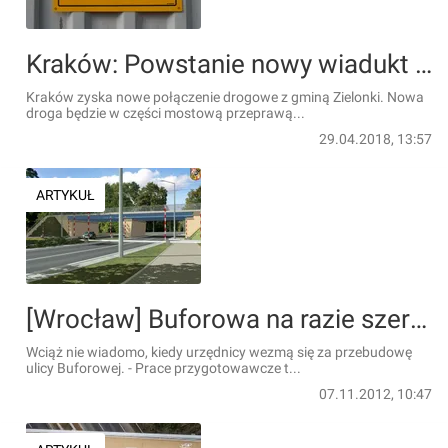
Kraków: Powstanie nowy wiadukt drogowy, łaczący Kraków z Zielonkami
Kraków zyska nowe połączenie drogowe z gminą Zielonki. Nowa
droga będzie w części mostową przeprawą...
29.04.2018, 13:57
ARTYKUŁ
[Wrocław] Buforowa na razie szersza nie będzie. Miasto rozmawia z PKP o remoncie wiaduktu
Wciąż nie wiadomo, kiedy urzędnicy wezmą się za przebudowę
ulicy Buforowej. - Prace przygotowawcze t...
07.11.2012, 10:47