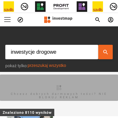
pokaż tylko:
Chcesz dobrych darmowych teści? NIE
BLOKUJ REKLAM
Znaleziono
8110
wyników