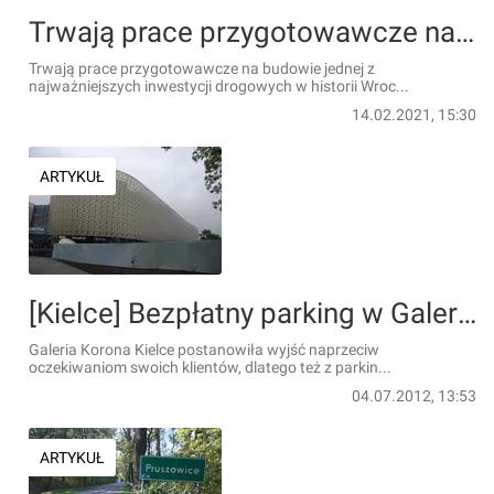
Trwają prace przygotowawcze na budowie Alei Wielkiej Wyspy i mostu Wschodniego [NOWE WIZUALIZACJE + ZDJĘCIA]
Trwają prace przygotowawcze na budowie jednej z
najważniejszych inwestycji drogowych w historii Wroc...
14.02.2021, 15:30
ARTYKUŁ
[Kielce] Bezpłatny parking w Galerii Korona Kielce
Galeria Korona Kielce postanowiła wyjść naprzeciw
oczekiwaniom swoich klientów, dlatego też z parkin...
04.07.2012, 13:53
ARTYKUŁ