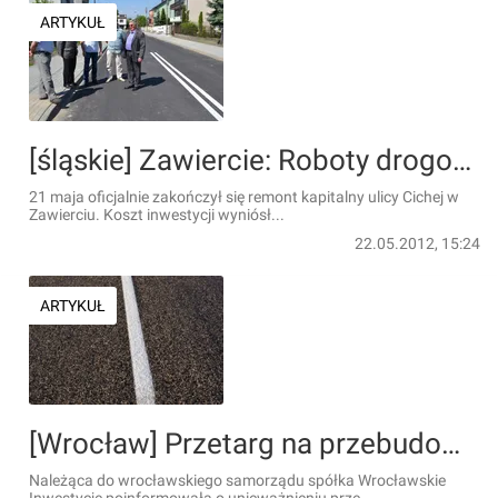
ARTYKUŁ
[śląskie] Zawiercie: Roboty drogowe wykonane przed terminem
21 maja oficjalnie zakończył się remont kapitalny ulicy Cichej w
Zawierciu. Koszt inwestycji wyniósł...
22.05.2012, 15:24
ARTYKUŁ
[Wrocław] Przetarg na przebudowę ul. Starogroblowej unieważniony
Należąca do wrocławskiego samorządu spółka Wrocławskie