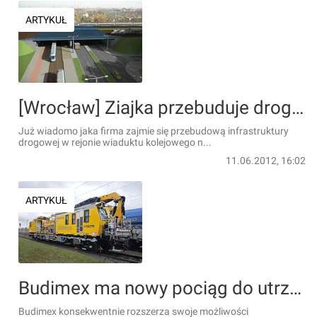
ARTYKUŁ
[Wrocław] Ziajka przebuduje drogę pod wiaduktem nad ulicą Starogroblową
Już wiadomo jaka firma zajmie się przebudową infrastruktury
drogowej w rejonie wiaduktu kolejowego n...
11.06.2012, 16:02
ARTYKUŁ
Budimex ma nowy pociąg do utrzymania i modernizacji ‎sieci trakcyjnej
Budimex konsekwentnie rozszerza swoje możliwości