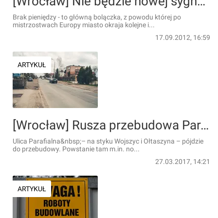
[Wrocław] Nie będzie nowej sygnalizacji świetlnej na placu Kościuszki i przy Piłsudskiego
Brak pieniędzy - to główną bolączka, z powodu której po
mistrzostwach Europy miasto okraja kolejne i...
17.09.2012, 16:59
ARTYKUŁ
[Wrocław] Rusza przebudowa Parafialnej. Drzewa już wycięli [FOTO]
Ulica Parafialna&nbsp;– na styku Wojszyc i Ołtaszyna – pójdzie
do przebudowy. Powstanie tam m.in. no...
27.03.2017, 14:21
ARTYKUŁ