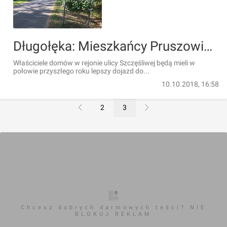
Długołęka: Mieszkańcy Pruszowic doczekają się remontu drogi. Gmina dołoży jeszcze ponad sto tysięcy złotych
Właściciele domów w rejonie ulicy Szczęśliwej będą mieli w
połowie przyszłego roku lepszy dojazd do...
10.10.2018, 16:58
2
3
Chcesz dobrych darmowych teści? NIE
BLOKUJ REKLAM