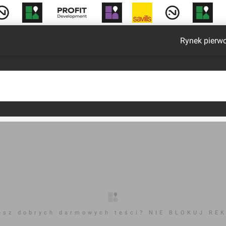
Rynek pierw
esz dobrych darmowych teści? NIE BLOKUJ RE