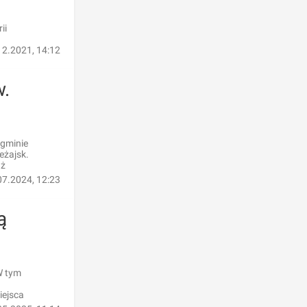
ii
12.2021, 14:12
w.
 gminie
eżajsk.
aż
07.2024, 12:23
ą
W tym
iejsca