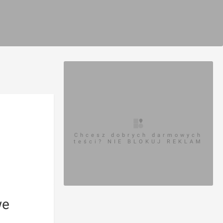
Chcesz dobrych darmowych
teści? NIE BLOKUJ REKLAM
we