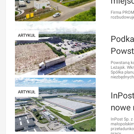
miejs
Firma PROMA
rozbudowuje 
ARTYKUŁ
Podka
Powst
Powstaną ko
Leżajsk. Wkr
Spółka plan
niezbędnych
ARTYKUŁ
InPos
nowe 
InPost Sp. z
małopolskim
przeładunkow
pracy.