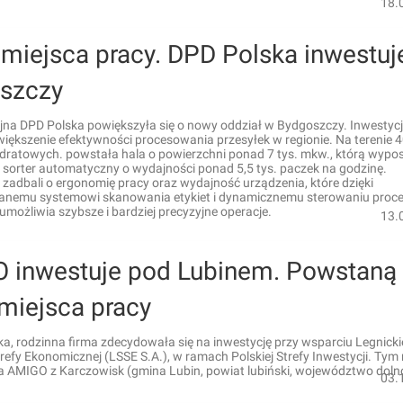
18.
miejsca pracy. DPD Polska inwestuj
szczy
yjna DPD Polska powiększyła się o nowy oddział w Bydgoszczy. Inwestyc
iększenie efektywności procesowania przesyłek w regionie. Na terenie 4
ratowych. powstała hala o powierzchni ponad 7 tys. mkw., którą wyp
sorter automatyczny o wydajności ponad 5,5 tys. paczek na godzinę.
 zadbali o ergonomię pracy oraz wydajność urządzenia, które dzięki
emu systemowi skanowania etykiet i dynamicznemu sterowaniu proc
umożliwia szybsze i bardziej precyzyjne operacje.
13.
 inwestuje pod Lubinem. Powstaną
miejsca pracy
ka, rodzinna firma zdecydowała się na inwestycję przy wsparciu Legnicki
trefy Ekonomicznej (LSSE S.A.), w ramach Polskiej Strefy Inwestycji. Tym
ka AMIGO z Karczowisk (gmina Lubin, powiat lubiński, województwo dolno
03.