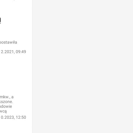
ą
postawiła
12.2021, 09:49
 mkw., a
kszone.
budowie
awcą
10.2023, 12:50