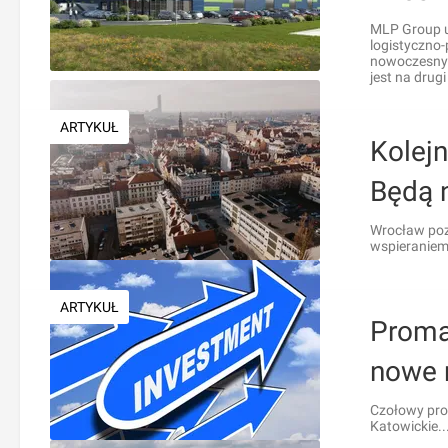
MLP Group u
logistyczno
nowoczesnyc
jest na drugi
ARTYKUŁ
Kolej
Będą 
Wrocław poz
wspieraniem.
ARTYKUŁ
Proma
nowe 
Czołowy prod
Katowickie..