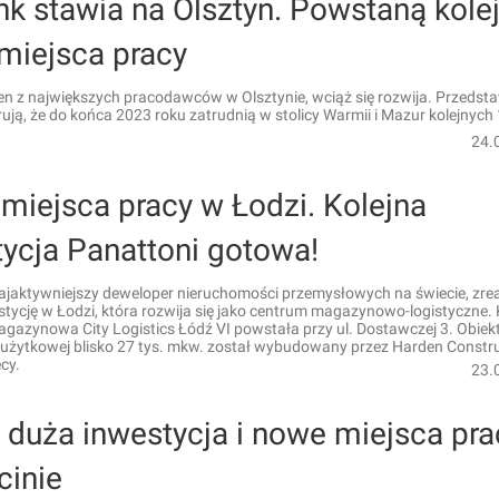
nk stawia na Olsztyn. Powstaną kole
miejsca pracy
den z największych pracodawców w Olsztynie, wciąż się rozwija. Przedsta
ują, że do końca 2023 roku zatrudnią w stolicy Warmii i Mazur kolejnych
24.
miejsca pracy w Łodzi. Kolejna
ycja Panattoni gotowa!
najaktywniejszy deweloper nieruchomości przemysłowych na świecie, zre
stycję w Łodzi, która rozwija się jako centrum magazynowo-logistyczne. 
gazynowa City Logistics Łódź VI powstała przy ul. Dostawczej 3. Obiek
 użytkowej blisko 27 tys. mkw. został wybudowany przez Harden Constr
cy.
23.
 duża inwestycja i nowe miejsca pra
cinie