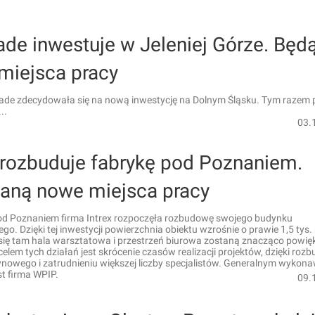
de inwestuje w Jeleniej Górze. Będ
miejsca pracy
ade zdecydowała się na nową inwestycję na Dolnym Śląsku. Tym razem 
..
03.
x rozbuduje fabrykę pod Poznaniem.
aną nowe miejsca pracy
d Poznaniem firma Intrex rozpoczęła rozbudowę swojego budynku
o. Dzięki tej inwestycji powierzchnia obiektu wzrośnie o prawie 1,5 tys.
się tam hala warsztatowa i przestrzeń biurowa zostaną znacząco powię
lem tych działań jest skrócenie czasów realizacji projektów, dzięki roz
nowego i zatrudnieniu większej liczby specjalistów. Generalnym wykon
st firma WPIP.
09.