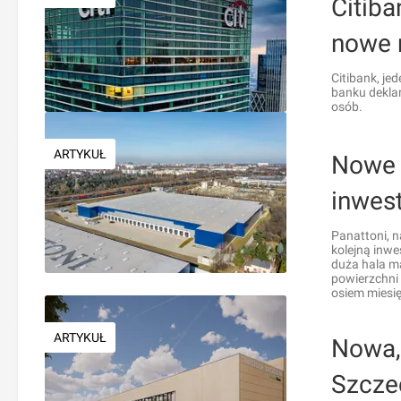
Citiba
nowe 
Citibank, je
banku deklar
osób.
ARTYKUŁ
Nowe 
inwest
Panattoni, 
kolejną inwe
duża hala ma
powierzchni
osiem miesię
ARTYKUŁ
Nowa,
Szcze