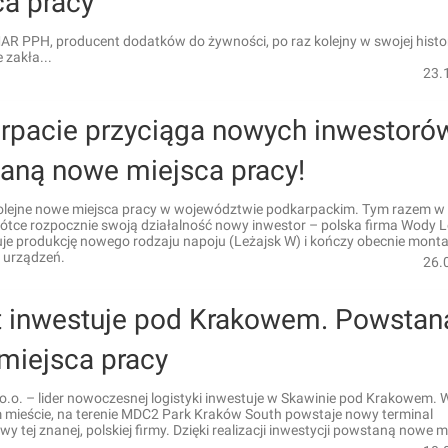
ca pracy
R PPH, producent dodatków do żywności, po raz kolejny w swojej histor
zakła...
23.
rpacie przyciąga nowych inwestoró
aną nowe miejsca pracy!
lejne nowe miejsca pracy w województwie podkarpackim. Tym razem w
ótce rozpocznie swoją działalność nowy inwestor – polska firma Wody L
uje produkcję nowego rodzaju napoju (Leżajsk W) i kończy obecnie mont
 urządzeń.
26.
t inwestuje pod Krakowem. Powstan
miejsca pracy
 o.o. – lider nowoczesnej logistyki inwestuje w Skawinie pod Krakowem. 
 mieście, na terenie MDC2 Park Kraków South powstaje nowy terminal
y tej znanej, polskiej firmy. Dzięki realizacji inwestycji powstaną nowe m