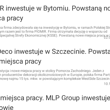
R inwestuje w Bytomiu. Powstaną n
ca pracy
ka firma zdecydowała się na inwestycję w Bytomiu, w ramach Polskiej St
Tym razem jest to firma PIOMIR. Firma otrzymała decyzję o wsparciu od
 Specjalnej Strefy Ekonomicznej (KSSE). Powstaną nowe miejsca pracy w
22.
Deco inwestuje w Szczecinie. Powst
miejsca pracy
stycja i nowe miejsca pracy w stolicy Pomorza Zachodniego. Jeden z
h producentów dekoracji okolicznościowych w Europie, polska firma Par
mowę najmu 15 tys. mkw. w powstającym kompleksie WestSide Szczecin
10.
miejsca pracy. MLP Group inwestuj
owie