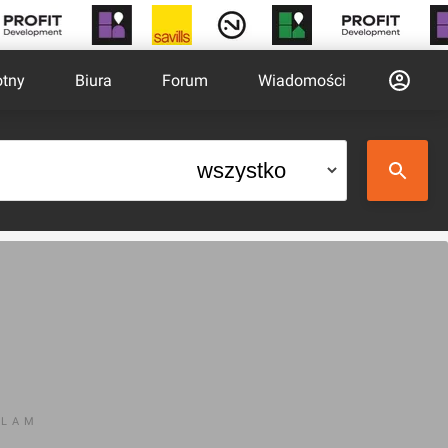
otny
Biura
Forum
Wiadomości
KLAM