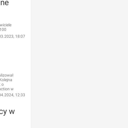
jne
wiciele
 100
03.2023, 18:07
alizował
Kolejna
t o
uction w
04.2024, 12:33
cy w