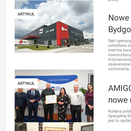
ARTYKUŁ
Nowe 
Bydgo
Sieć operac
umożliwia zw
metrów kwad
nowoczesny 
Inżynierowie
zaawansowan
sortowania, 
ARTYKUŁ
AMIGO
nowe 
Kolejna pols
Specjalnej S
jest to spół