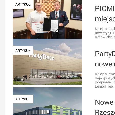
ARTYKUŁ
PIOMI
miejs
Kolejna pols
Inwestycji. 
Katowickiej
ARTYKUŁ
Party
nowe 
Kolejna inwe
największyc
podpisała u
LemonTree.
ARTYKUŁ
Nowe 
Rzesz