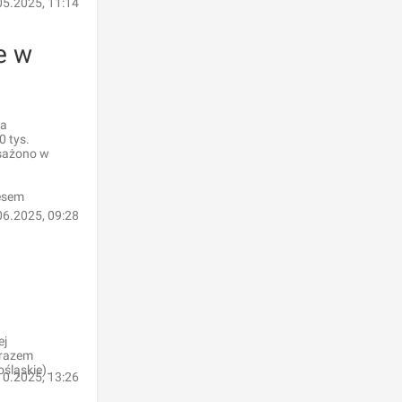
05.2025, 11:14
e w
ja
0 tys.
osażono w
esem
06.2025, 09:28
ej
 razem
śląskie).
10.2025, 13:26