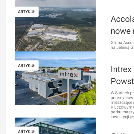
ARTYKUŁ
Accola
nowe 
Grupa Accol
na Jelenią G.
ARTYKUŁ
Intre
Powst
W Sadach po
przemysłoweg
mieszczące 
Kluczowym ce
parku maszy
inwestycji je
ARTYKUŁ