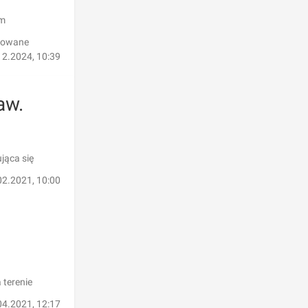
um
anowane
12.2024, 10:39
aw.
jąca się
02.2021, 10:00
 terenie
04.2021, 12:17