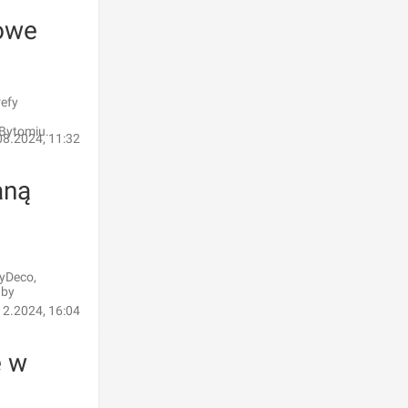
owe
refy
 Bytomiu.
08.2024, 11:32
aną
tyDeco,
 by
12.2024, 16:04
e w