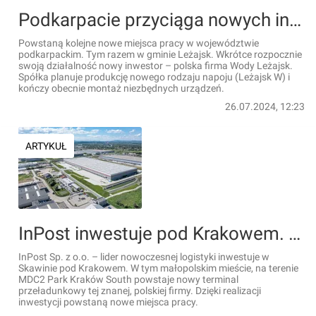
Podkarpacie przyciąga nowych inwestorów. Powstaną nowe miejsca pracy!
Powstaną kolejne nowe miejsca pracy w województwie
podkarpackim. Tym razem w gminie Leżajsk. Wkrótce rozpocznie
swoją działalność nowy inwestor – polska firma Wody Leżajsk.
Spółka planuje produkcję nowego rodzaju napoju (Leżajsk W) i
kończy obecnie montaż niezbędnych urządzeń.
26.07.2024, 12:23
ARTYKUŁ
InPost inwestuje pod Krakowem. Powstaną nowe miejsca pracy
InPost Sp. z o.o. – lider nowoczesnej logistyki inwestuje w
Skawinie pod Krakowem. W tym małopolskim mieście, na terenie
MDC2 Park Kraków South powstaje nowy terminal
przeładunkowy tej znanej, polskiej firmy. Dzięki realizacji
inwestycji powstaną nowe miejsca pracy.