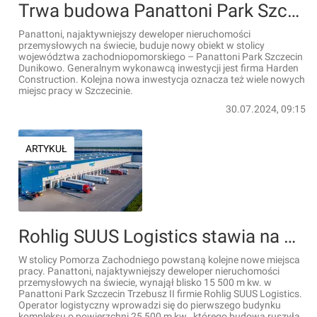
Trwa budowa Panattoni Park Szczecin Dunikowo. Powstaną nowe miejsca pracy
Panattoni, najaktywniejszy deweloper nieruchomości
przemysłowych na świecie, buduje nowy obiekt w stolicy
województwa zachodniopomorskiego – Panattoni Park Szczecin
Dunikowo. Generalnym wykonawcą inwestycji jest firma Harden
Construction. Kolejna nowa inwestycja oznacza też wiele nowych
miejsc pracy w Szczecinie.
30.07.2024, 09:15
ARTYKUŁ
Rohlig SUUS Logistics stawia na Szczecin. Powstaną nowe miejsca pracy
W stolicy Pomorza Zachodniego powstaną kolejne nowe miejsca
pracy. Panattoni, najaktywniejszy deweloper nieruchomości
przemysłowych na świecie, wynajął blisko 15 500 m kw. w
Panattoni Park Szczecin Trzebusz II firmie Rohlig SUUS Logistics.
Operator logistyczny wprowadzi się do pierwszego budynku
kompleksu o powierzchni 25 500 m kw., którego budowa ruszyła