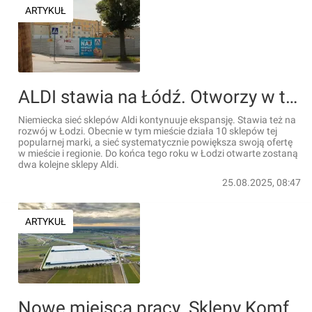
ARTYKUŁ
ALDI stawia na Łódź. Otworzy w tym roku dwa nowe sklepy [ZDJĘCIA]
Niemiecka sieć sklepów Aldi kontynuuje ekspansję. Stawia też na
rozwój w Łodzi. Obecnie w tym mieście działa 10 sklepów tej
popularnej marki, a sieć systematycznie powiększa swoją ofertę
w mieście i regionie. Do końca tego roku w Łodzi otwarte zostaną
dwa kolejne sklepy Aldi.
25.08.2025, 08:47
ARTYKUŁ
Nowe miejsca pracy. Sklepy Komfort S.A. otwierają wielki magazyn w woj. łódzkim