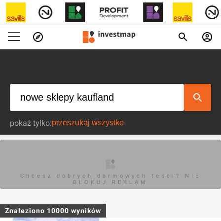
pokaż tylko:
Chcesz dobrych darmowych teści? NIE
BLOKUJ REKLAM
Znaleziono
10000
wyników