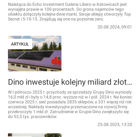
Należąca do Echo Investment Galeria Libero w Katowicach jest
wynajęta prawie w 100 procentach. Do grona najemców tego
obiektu dołączyły kolejne dwie marki. Swoje sklepy otworzyły Top
Secret i 5-10-15. Znajdują się one na poziomie zero.
20.08.2024, 09:01
ARTYKUŁ
Dino inwestuje kolejny miliard złotych. Otwiera nowe sklepy i stawia na fotowoltaikę
W I półroczu 2025 r. przychody ze sprzedaży Grupy Dino wyniosły
16,0 mld zł i były o 14,8 proc. wyższe niż w I pół. 2024 r. Na koniec
czerwca 2025 r. sieć posiadała 2835 sklepów, o 331 więcej niż rok
wcześniej. Nakłady inwestycyjne przeznaczone na rozwój firmy
przekroczyły 1 mld zł. Zatrudnienie w Grupie Dino zwiększyło się
do 53,5 tys. pracowników.
25.08.2025, 13:20