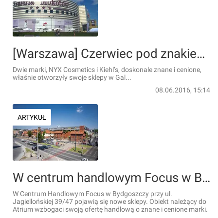
[Warszawa] Czerwiec pod znakiem kultowych marek w Galerii Mokotów. Nowe sklepy już otwarte
Dwie marki, NYX Cosmetics i Kiehl’s, doskonale znane i cenione,
właśnie otworzyły swoje sklepy w Gal...
08.06.2016, 15:14
ARTYKUŁ
W centrum handlowym Focus w Bydgoszczy pojawią się nowe sklepy i palarnia kawy
W Centrum Handlowym Focus w Bydgoszczy przy ul.
Jagiellońskiej 39/47 pojawią się nowe sklepy. Obiekt należący do
Atrium wzbogaci swoją ofertę handlową o znane i cenione marki.