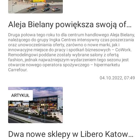
Aleja Bielany powiększa swoją ofertę o nowe sklepy oraz nowoczesną przestrzeń coworkingową
Druga połowa tego roku to dla centrum handlowego Aleja Bielany,
należącego do grupy Ingka Centres intensywny czas poszerzania
oraz unowocześniania oferty, zarówno o nowe marki, jak i
innowacyjne miejsce do pracy i spotkań biznesowych – CoWork.
Remodelingowi poddane zostały wybrane salony z ofertą
fashion, jednak najważniejszym wydarzeniem tego sezonu jest
otwarcie nowego operatora spożywczego – hipermarketu
Carrefour.
04.10.2022, 07:49
ARTYKUŁ
Dwa nowe sklepy w Libero Katowice. Galeria jest wynajęta w blisko 100%