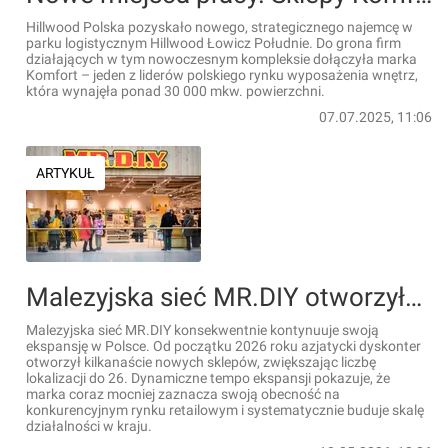
Hillwood Polska pozyskało nowego, strategicznego najemcę w
parku logistycznym Hillwood Łowicz Południe. Do grona firm
działających w tym nowoczesnym kompleksie dołączyła marka
Komfort – jeden z liderów polskiego rynku wyposażenia wnętrz,
która wynajęła ponad 30 000 mkw. powierzchni.
07.07.2025, 11:06
ARTYKUŁ
Malezyjska sieć MR.DIY otworzyła w Polsce dwa nowe sklepy w jeden dzień
Malezyjska sieć MR.DIY konsekwentnie kontynuuje swoją
ekspansję w Polsce. Od początku 2026 roku azjatycki dyskonter
otworzył kilkanaście nowych sklepów, zwiększając liczbę
lokalizacji do 26. Dynamiczne tempo ekspansji pokazuje, że
marka coraz mocniej zaznacza swoją obecność na
konkurencyjnym rynku retailowym i systematycznie buduje skalę
działalności w kraju.