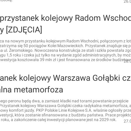
26.
przystanek kolejowy Radom Wschod
y [ZDJĘCIA]
ca na nowym przystanku kolejowym Radom Wschodni, połączonym z lot
zatrzyma się 50 pociągów Kolei Mazowieckich. Przystanek znajduje się 
 ul. Żeromskiego. Nowoczesna konstrukcja ze stali i szkła powstała zg
gu 1,5 roku i czeka już tylko na wydanie zgód administracyjnych, by możn
nwestycja kosztowała 39 mln zł i jest finansowana ze środków budżetow
28.
tanek kolejowy Warszawa Gołąbki c
alna metamorfoza
ego peronu będą dwa, a zamiast kładki nad torami powstanie przejście
Przystanek kolejowy Warszawa Gołąbki czeka radykalna metamorfoza, 
wy komfort jazdy. PKP Polskie Linie Kolejowe S.A. właśnie ogłosiły prz
nwestycji, która zostanie sfinansowana z budżetu państwa. Prace projek
roku, a zakończenie całej inwestycji planowane jest na 2029 rok.
27.