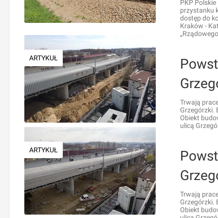
PKP Polskie
przystanku 
dostęp do k
Kraków - Kat
„Rządowego 
ARTYKUŁ
Powst
Grzeg
Trwają prac
Grzegórzki. 
Obiekt budo
ulicą Grzegó
ARTYKUŁ
Powst
Grzeg
Trwają prac
Grzegórzki. 
Obiekt budo
ulicą Grzegó