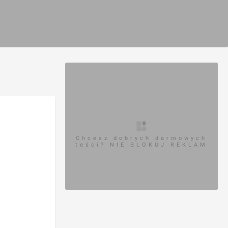
Chcesz dobrych darmowych
teści? NIE BLOKUJ REKLAM