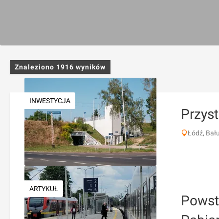
Znaleziono
1916
wyników
INWESTYCJA
Przys
Łódź, Bału
ARTYKUŁ
Powst