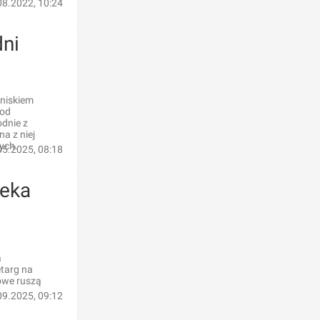
08.2022, 10:24
ni
niskiem
pod
odnie z
a z niej
ych.
05.2025, 08:18
zeka
a
etarg na
towe ruszą
09.2025, 09:12