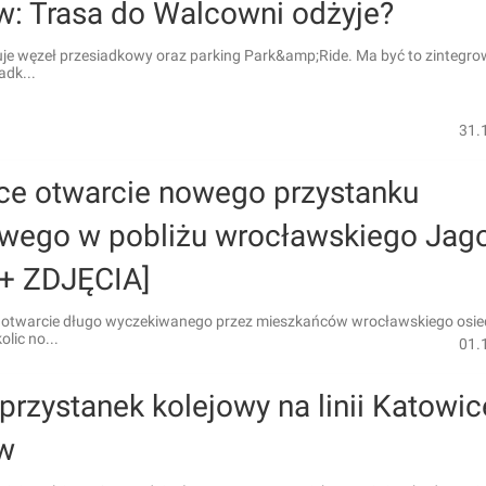
w: Trasa do Walcowni odżyje?
uje węzeł przesiadkowy oraz parking Park&amp;Ride. Ma być to zintegr
adk...
31.
ce otwarcie nowego przystanku
owego w pobliżu wrocławskiego Jag
 + ZDJĘCIA]
 otwarcie długo wyczekiwanego przez mieszkańców wrocławskiego osie
lic no...
01.
rzystanek kolejowy na linii Katowic
w