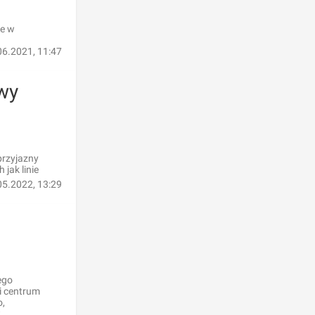
je w
06.2021, 11:47
wy
przyjazny
jak linie
05.2022, 13:29
ego
i centrum
o,
w