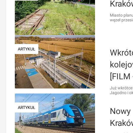
Krakó
Miasto plan
węzeł przesi
ARTYKUŁ
Wkrót
kolej
[FILM
Już wkrótce
Jagodno i oko
ARTYKUŁ
Nowy p
Krakó