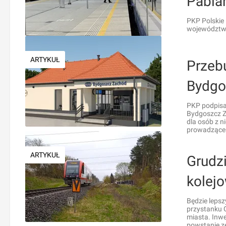
Pabia
PKP Polskie
województwi
ARTYKUŁ
Przeb
Bydgo
PKP podpisa
Bydgoszcz Za
dla osób z n
prowadzące z
ARTYKUŁ
Grudzi
kolej
Będzie lepsz
przystanku G
miasta. Inwe
powstanie z