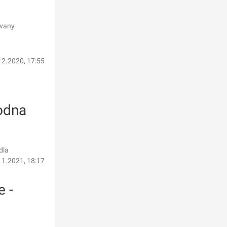
owany
12.2020, 17:55
odna
dla
11.2021, 18:17
e -