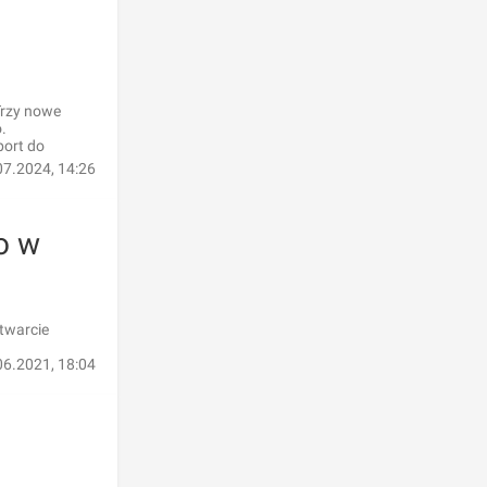
Trzy nowe
.
port do
07.2024, 14:26
o w
twarcie
06.2021, 18:04