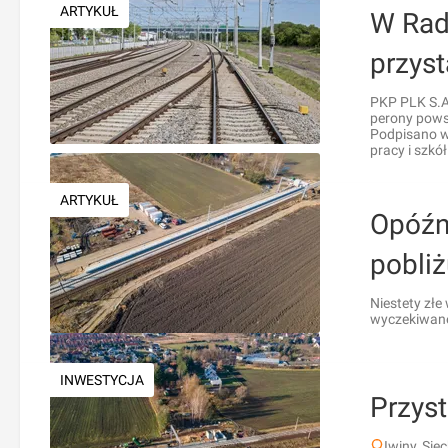
ARTYKUŁ
W Rad
przys
PKP PLK S.A
perony powst
Podpisano w
pracy i szkół
ARTYKUŁ
Opóźn
pobli
Niestety złe
wyczekiwane
INWESTYCJA
Przyst
Iwiny, Sie