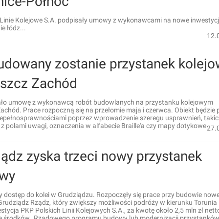
nice-Północ
 Linie Kolejowe S.A. podpisały umowy z wykonawcami na nowe inwestyc
e łódz...
12.
udowany zostanie przystanek kolejo
szcz Zachód
ło umowę z wykonawcą robót budowlanych na przystanku kolejowym
chód. Prace rozpoczną się na przełomie maja i czerwca. Obiekt będzie 
iepełnosprawnościami poprzez wprowadzenie szeregu usprawnień, takich 
 polami uwagi, oznaczenia w alfabecie Braille'a czy mapy dotykowe.
27.
ądz zyska trzeci nowy przystanek
owy
y dostęp do kolei w Grudziądzu. Rozpoczęły się prace przy budowie now
rudziądz Rządz, który zwiększy możliwości podróży w kierunku Torunia 
stycja PKP Polskich Linii Kolejowych S.A., za kwotę około 2,5 mln zł nett
e środków „Rządowego programu budowy lub modernizacji przystankó