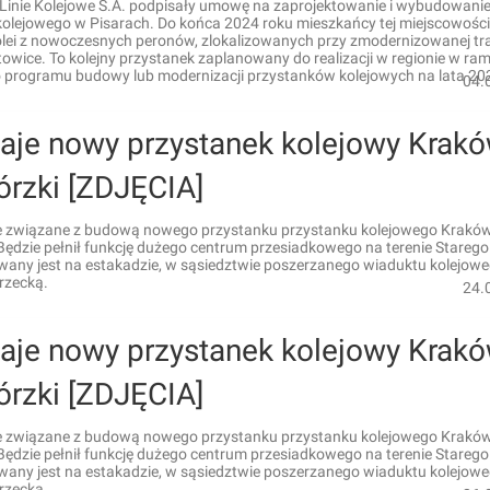
 Linie Kolejowe S.A. podpisały umowę na zaprojektowanie i wybudowani
kolejowego w Pisarach. Do końca 2024 roku mieszkańcy tej miejscowości
olei z nowoczesnych peronów, zlokalizowanych przy zmodernizowanej tr
owice. To kolejny przystanek zaplanowany do realizacji w regionie w ra
programu budowy lub modernizacji przystanków kolejowych na lata 20
04.
aje nowy przystanek kolejowy Krak
órzki [ZDJĘCIA]
e związane z budową nowego przystanku przystanku kolejowego Krakó
Będzie pełnił funkcję dużego centrum przesiadkowego na terenie Starego
wany jest na estakadzie, w sąsiedztwie poszerzanego wiaduktu kolejow
rzecką.
24.
aje nowy przystanek kolejowy Krak
órzki [ZDJĘCIA]
e związane z budową nowego przystanku przystanku kolejowego Krakó
Będzie pełnił funkcję dużego centrum przesiadkowego na terenie Starego
wany jest na estakadzie, w sąsiedztwie poszerzanego wiaduktu kolejow
rzecką.