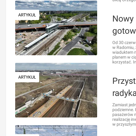
ARTYKUŁ
Nowy 
gotow
Od 30 czerw
w Radomiu, 
wiaduktem na
planem w cią
korzystać. I
ARTYKUŁ
Przys
radyk
Zamiast jedn
podziemne. 
pasażerów no
realizację i
w przyszłym 