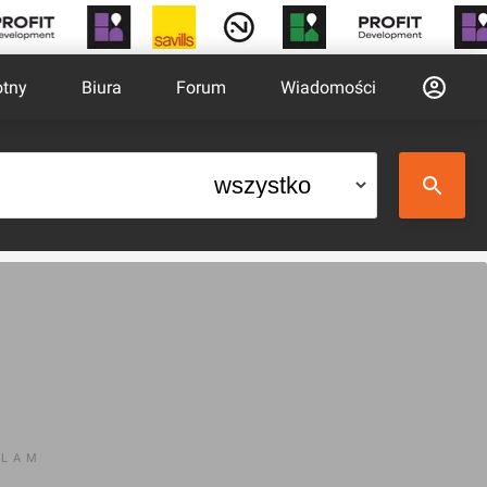
otny
Biura
Forum
Wiadomości
KLAM