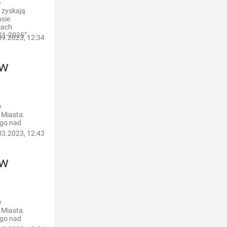
e
 zyskają
asie
mach
21-2025”.
09.2023, 12:34
ów
w
 Miasta.
ego nad
03.2023, 12:43
ów
w
 Miasta.
ego nad