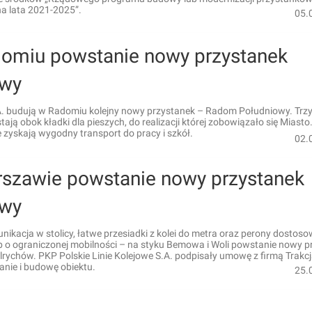
a lata 2021-2025”.
05.
omiu powstanie nowy przystanek
owy
. budują w Radomiu kolejny nowy przystanek – Radom Południowy. Trz
ają obok kładki dla pieszych, do realizacji której zobowiązało się Miasto
zyskają wygodny transport do pracy i szkół.
02.
szawie powstanie nowy przystanek
owy
ikacja w stolicy, łatwe przesiadki z kolei do metra oraz perony dostos
b o ograniczonej mobilności – na styku Bemowa i Woli powstanie nowy p
ychów. PKP Polskie Linie Kolejowe S.A. podpisały umowę z firmą Trakc
anie i budowę obiektu.
25.