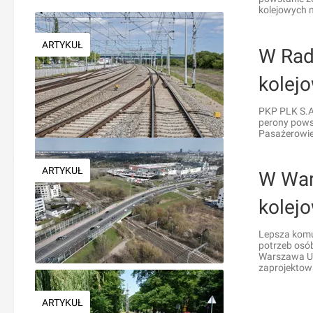
kolejowych n
ARTYKUŁ
W Rad
kolej
PKP PLK S.A
perony powst
Pasażerowie 
ARTYKUŁ
W War
kolej
Lepsza komun
potrzeb osó
Warszawa Ulr
zaprojektow
ARTYKUŁ