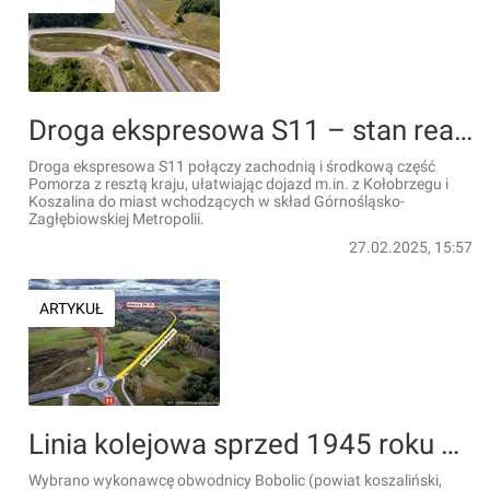
Droga ekspresowa S11 – stan realizacji [RAPORT]
Droga ekspresowa S11 połączy zachodnią i środkową część
Pomorza z resztą kraju, ułatwiając dojazd m.in. z Kołobrzegu i
Koszalina do miast wchodzących w skład Górnośląsko-
Zagłębiowskiej Metropolii.
27.02.2025, 15:57
ARTYKUŁ
Linia kolejowa sprzed 1945 roku znów ożyje. Zamiast pociągów pojadą po niej samochody
Wybrano wykonawcę obwodnicy Bobolic (powiat koszaliński,