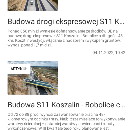
Budowa drogi ekspresowej S11 Koszalin - Bobolice z dofinansowaniem UE
Ponad 856 mln zł wyniesie dofinansowanie ze środków UE na
budowę drogi ekspresowej S11 Koszalin - Bobolice o długości 48
km. Koszt inwestycji, włącznie z nadzorem i wykupem gruntów,
wynosi ponad 1,7 mld zł.
04.11.2022, 10:42
ARTYKUŁ
Budowa S11 Koszalin - Bobolice coraz bliżej finiszu [FILM + ZDJĘCIA]
Od 72 do 88 proc. wynosi zaawansowanie prac na 48-
kilometrowym odcinku trasy. Najbliższe miesiące to wykonywanie
warstwy ścieralnej – ostatniej warstwy nawierzchni i roboty
wykończeniowe. W III kwartale tego roku planowane jest