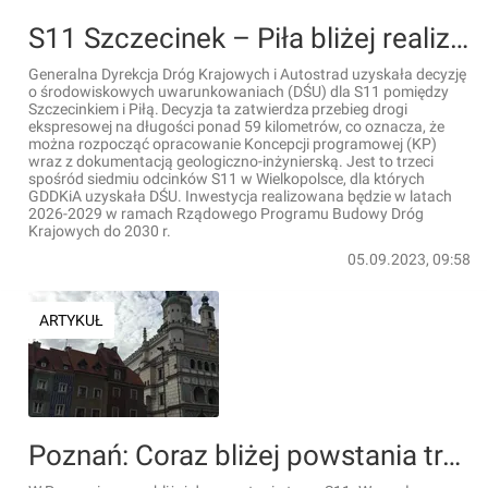
S11 Szczecinek – Piła bliżej realizacji
Generalna Dyrekcja Dróg Krajowych i Autostrad uzyskała decyzję
o środowiskowych uwarunkowaniach (DŚU) dla S11 pomiędzy
Szczecinkiem i Piłą. Decyzja ta zatwierdza przebieg drogi
ekspresowej na długości ponad 59 kilometrów, co oznacza, że
można rozpocząć opracowanie Koncepcji programowej (KP)
wraz z dokumentacją geologiczno-inżynierską. Jest to trzeci
spośród siedmiu odcinków S11 w Wielkopolsce, dla których
GDDKiA uzyskała DŚU. Inwestycja realizowana będzie w latach
2026-2029 w ramach Rządowego Programu Budowy Dróg
Krajowych do 2030 r.
05.09.2023, 09:58
ARTYKUŁ
Poznań: Coraz bliżej powstania trasy S11, podpisano umowę na opracowanie projektu