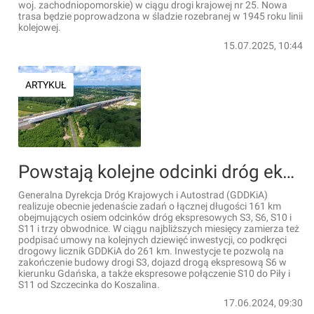
woj. zachodniopomorskie) w ciągu drogi krajowej nr 25. Nowa
trasa będzie poprowadzona w śladzie rozebranej w 1945 roku linii
kolejowej.
15.07.2025, 10:44
ARTYKUŁ
Powstają kolejne odcinki dróg ekspresowych i obwodnice na Pomorzu Zachodnim [RAPORT]
Generalna Dyrekcja Dróg Krajowych i Autostrad (GDDKiA)
realizuje obecnie jedenaście zadań o łącznej długości 161 km
obejmujących osiem odcinków dróg ekspresowych S3, S6, S10 i
S11 i trzy obwodnice. W ciągu najbliższych miesięcy zamierza też
podpisać umowy na kolejnych dziewięć inwestycji, co podkręci
drogowy licznik GDDKiA do 261 km. Inwestycje te pozwolą na
zakończenie budowy drogi S3, dojazd drogą ekspresową S6 w
kierunku Gdańska, a także ekspresowe połączenie S10 do Piły i
S11 od Szczecinka do Koszalina.
17.06.2024, 09:30