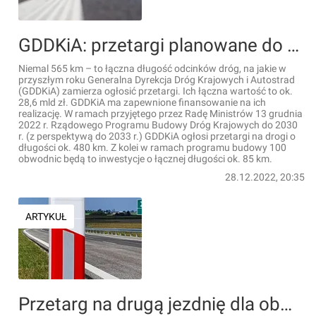
GDDKiA: przetargi planowane do ogłoszenia w 2023 r. [LISTA + MAPY]
Niemal 565 km – to łączna długość odcinków dróg, na jakie w
przyszłym roku Generalna Dyrekcja Dróg Krajowych i Autostrad
(GDDKiA) zamierza ogłosić przetargi. Ich łączna wartość to ok.
28,6 mld zł. GDDKiA ma zapewnione finansowanie na ich
realizację. W ramach przyjętego przez Radę Ministrów 13 grudnia
2022 r. Rządowego Programu Budowy Dróg Krajowych do 2030
r. (z perspektywą do 2033 r.) GDDKiA ogłosi przetargi na drogi o
długości ok. 480 km. Z kolei w ramach programu budowy 100
obwodnic będą to inwestycje o łącznej długości ok. 85 km.
28.12.2022, 20:35
ARTYKUŁ
Przetarg na drugą jezdnię dla obwodnicy Kępna, w ciągu drogi ekspresowej S11