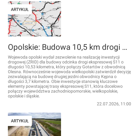
ARTYKUŁ
Opolskie: Budowa 10,5 km drogi ekspresowej S11 od Kluczborka do Olesna może się rozpoczynać
Wojewoda opolski wydał zezwolenie na realizację inwestycji
drogowej (ZRID) dla budowy odcinka drogi ekspresowej S11 o
długości 10,53 kilometra, który połączy Gotartów z obwodnicą
Olesna. Równocześnie wojewoda wielkopolski zatwierdził decyzję
zezwalającą na budowę drugiej jezdni obwodnicy Kępna o
długości 3,7 kilometra. Obie inwestycje stanowią kluczowe
elementy powstającej trasy ekspresowej S11, która docelowo
połączy województwa zachodniopomorskie, wielkopolskie,
opolskie i śląskie.
22.07.2026, 11:00
ARTYKUŁ