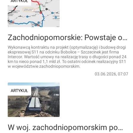
ARTYKUŁ
Zachodniopomorskie: Powstaje odcinek drogi ekspresowej S11 Bobolice – Szczecinek [FILMY]
Wykonawcą kontraktu na projekt (optymalizację) i budowę drogi
ekspresowej S11 na odcinku Bobolice – Szczecinek jest firma
Intercor. Wartość umowy na realizację trasy o długości ponad 24
km to nieco ponad 1,1 mld zł. To ostatni odcinek realizacyjny S11
w województwie zachodniopomorskim.
03.06.2026, 07:07
ARTYKUŁ
W woj. zachodniopomorskim powstaje odcinek drogi ekspresowej S11 Bobolice – Szczecinek [FILMY]