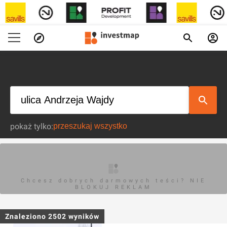
pokaż tylko:
Chcesz dobrych darmowych teści? NIE
BLOKUJ REKLAM
Znaleziono
2502
wyników