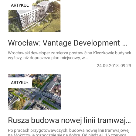
ARTYKUŁ
Wrocław: Vantage Development pierwszy zyska na lex deweloper? Chce budować mieszkania zamiast usług [WIZUALIZACJE]
Wrocławski deweloper zamierza postawić na Kleczkowie budynek
wyższy, niż dopuszcza plan miejscowy, w...
24.09.2018, 09:29
ARTYKUŁ
Rusza budowa nowej linii tramwajowej na Mokotowie [WIZUALIZACJE+MAPY]
Po pracach przygotowawczych, budowa nowej linii tramwajowej
na Mokotowie rozpocznie się na dobre. Od niedzieli, 16 czerwca,