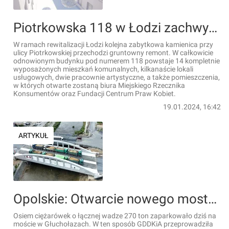
Piotrkowska 118 w Łodzi zachwyci podwórkiem. Zawisną tam szklane żyrandole! [WIZUALIZACJE]
W ramach rewitalizacji Łodzi kolejna zabytkowa kamienica przy
ulicy Piotrkowskiej przechodzi gruntowny remont. W całkowicie
odnowionym budynku pod numerem 118 powstaje 14 kompletnie
wyposażonych mieszkań komunalnych, kilkanaście lokali
usługowych, dwie pracownie artystyczne, a także pomieszczenia,
w których otwarte zostaną biura Miejskiego Rzecznika
Konsumentów oraz Fundacji Centrum Praw Kobiet.
19.01.2024, 16:42
ARTYKUŁ
Opolskie: Otwarcie nowego mostu w zniszczonych przez powódź Głuchołazach coraz bliżej [ZDJĘCIA]
Osiem ciężarówek o łącznej wadze 270 ton zaparkowało dziś na
moście w Głuchołazach. W ten sposób GDDKiA przeprowadziła