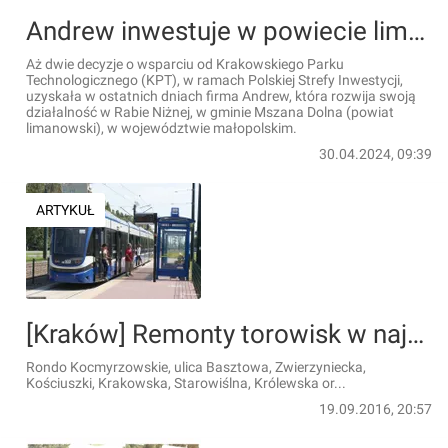
Andrew inwestuje w powiecie limanowskim
Aż dwie decyzje o wsparciu od Krakowskiego Parku
Technologicznego (KPT), w ramach Polskiej Strefy Inwestycji,
uzyskała w ostatnich dniach firma Andrew, która rozwija swoją
działalność w Rabie Niżnej, w gminie Mszana Dolna (powiat
limanowski), w województwie małopolskim.
30.04.2024, 09:39
ARTYKUŁ
[Kraków] Remonty torowisk w najbliższych latach, znany jest harmonogram prac
Rondo Kocmyrzowskie, ulica Basztowa, Zwierzyniecka,
Kościuszki, Krakowska, Starowiślna, Królewska or...
19.09.2016, 20:57