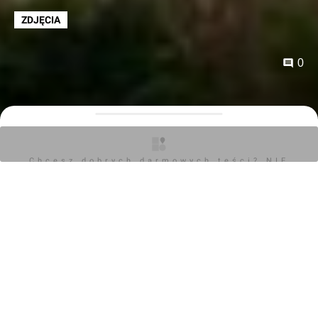
ZDJĘCIA
0
Orzech
08.07.2026, 17:02
Chcesz dobrych darmowych teści? NIE
BLOKUJ REKLAM
Budowa krytej pływalni na Chwarznie-Wiczlinie wkracza
w kolejny etap. Na placu budowy realizowane są
ostatnie elementy stanu surowego obiektu.
Zamontowano już ściany niecek ze stali nierdzewnej dla
basenu sportowego i rekreacyjnego. Aktualnie trwa
montaż konstrukcji oraz pokrycia dachowego, w tym
instalacja wielkogabarytowych drewnianych dźwigarów
o długości ponad 25,5 metra, ważących około 4 ton
każdy. Równolegle prowadzone są prace elewacyjne
oraz intensywne roboty instalacyjne wewnątrz budynku.