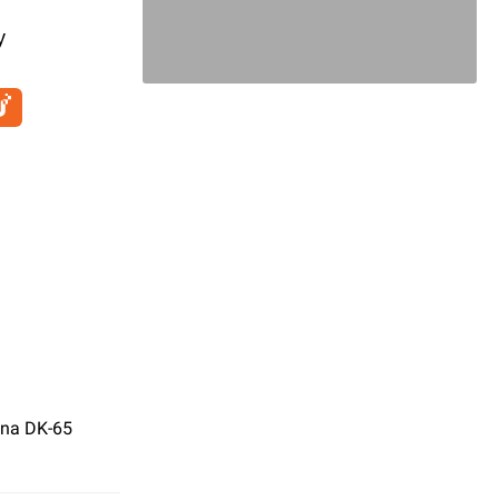
y
 na DK-65