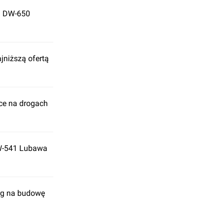
a DW-650
jniższą ofertą
ce na drogach
DW-541 Lubawa
rg na budowę