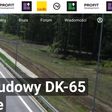
otny
Biura
Forum
Wiadomości
udowy DK-65
e