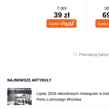
7 dni
30
39 zł
69
Zapłać z
Zapłać
Potrzebuję faktur
NAJNOWSZE ARTYKUŁY
Lipiec 2026 rekordowym miesiącem w hist
Portu Lotniczego Wrocław