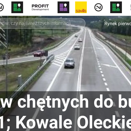
Rynek pierw
w chętnych do b
; Kowale Olecki