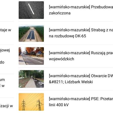
[warmińsko-mazurskie] Przebudow
zakończona
taje w
[warmińsko-mazurskie] Strabag z na
na rozbudowę DK-65
ejowej
[warmińsko-mazurskie] Ruszają pra
wojewódzkich
 do
[warmińsko-mazurskie] Otwarcie 
rum
&#8211; Lidzbark Welski
l w
[warmińsko-mazurskie] PSE: Przeta
linii 400 kV
izacji w