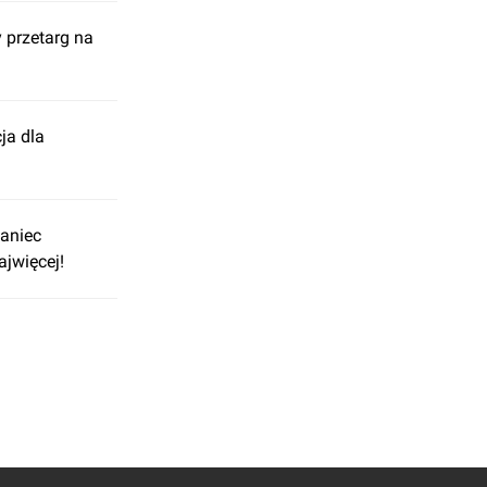
 przetarg na
ja dla
kaniec
jwięcej!