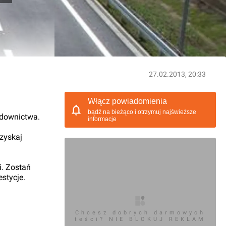
27.02.2013, 20:33
Włącz powiadomienia
bądź na bieżąco i otrzymuj najświeższe
udownictwa.
informacje
 zyskaj
i. Zostań
stycje.
Chcesz dobrych darmowych
teści? NIE BLOKUJ REKLAM