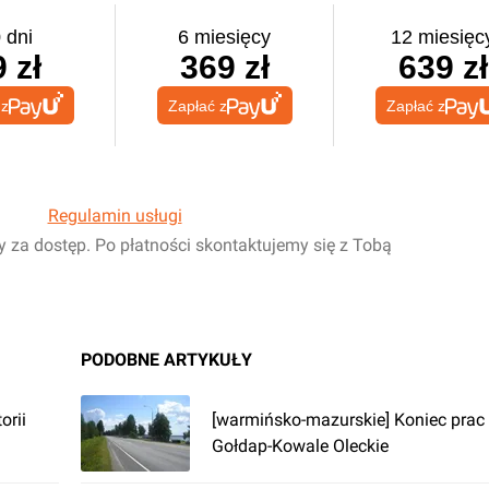
 dni
6 miesięcy
12 miesięc
 zł
369 zł
639 zł
 z
Zapłać z
Zapłać z
Regulamin usługi
y za dostęp. Po płatności skontaktujemy się z Tobą
PODOBNE ARTYKUŁY
orii
[warmińsko-mazurskie] Koniec prac
Gołdap-Kowale Oleckie