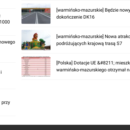
[warmińsko-mazurskie] Będzie nowy
ą
dokończenie DK16
 1000
[warmińsko-mazurskie] Nowa atrakc
 nowego
podróżujących krajową trasą S7
[Polska] Dotacje UE &#8211; miesz
warmińsko-mazurskiego otrzymał na
i
 przy