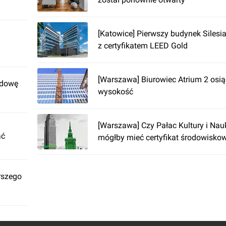
[Katowice] Pierwszy budynek Silesi
z certyfikatem LEED Gold
[Warszawa] Biurowiec Atrium 2 osi
udowę
wysokość
[Warszawa] Czy Pałac Kultury i Na
ać
mógłby mieć certyfikat środowisko
rszego