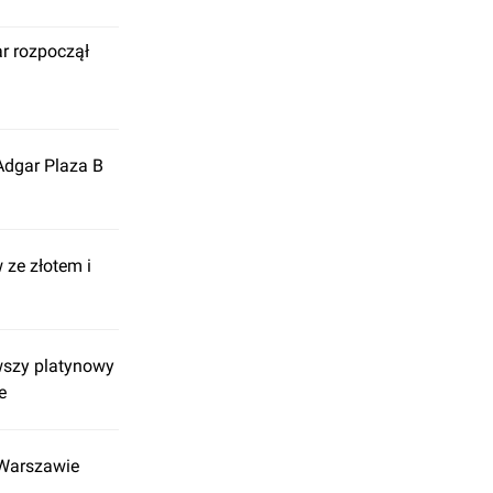
r rozpoczął
Adgar Plaza B
ze złotem i
wszy platynowy
e
 Warszawie