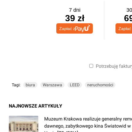
7 dni
30
39 zł
69
Zapłać z
Zapłać
Potrzebuję faktur
Tagi:
biura
Warszawa
LEED
neruchomości
NAJNOWSZE ARTYKUŁY
Muzeum Krakowa realizuje generalny rem
dawnego, zabytkowego kina Światowid w