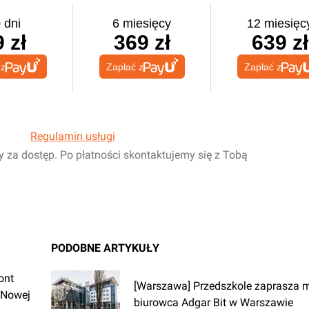
 dni
6 miesięcy
12 miesięc
 zł
369 zł
639 zł
 z
Zapłać z
Zapłać z
Regulamin usługi
y za dostęp. Po płatności skontaktujemy się z Tobą
PODOBNE ARTYKUŁY
ont
[Warszawa] Przedszkole zaprasza 
 Nowej
biurowca Adgar Bit w Warszawie