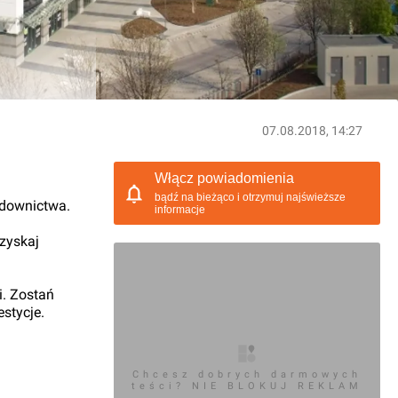
07.08.2018, 14:27
Włącz powiadomienia
bądź na bieżąco i otrzymuj najświeższe
udownictwa.
informacje
 zyskaj
i. Zostań
stycje.
Chcesz dobrych darmowych
teści? NIE BLOKUJ REKLAM