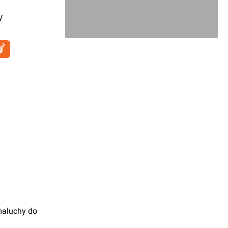
y
maluchy do