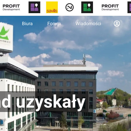
otny
Biura
Forum
Wiadomości
nd uzyskały