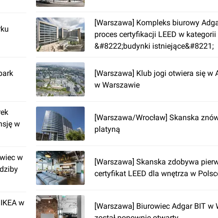
[Warszawa] Kompleks biurowy Adga
rku
proces certyfikacji LEED w kategorii
&#8222;budynki istniejące&#8221;
park
[Warszawa] Klub jogi otwiera się w 
w Warszawie
rek
[Warszawa/Wrocław] Skanska znów 
nsję w
platyną
wiec w
[Warszawa] Skanska zdobywa pier
dziby
certyfikat LEED dla wnętrza w Polsc
 IKEA w
[Warszawa] Biurowiec Adgar BIT w
został ponownie otwarty