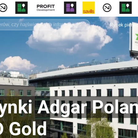
Rynek pierw
ynki Adgar Pola
D Gold