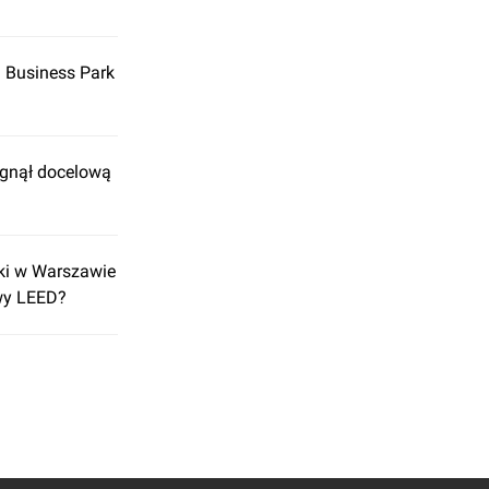
a Business Park
ągnął docelową
uki w Warszawie
wy LEED?