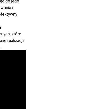
jąc do jego
owania i
 efektywny
a
nych, które
ie realizacja
.