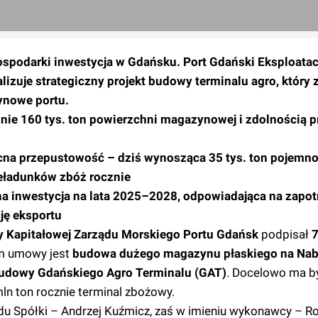
gospodarki inwestycja w Gdańsku. Port Gdański Eksploatacj
lizuje strategiczny projekt budowy terminalu agro, który
ynowe portu.
znie 160 tys. ton powierzchni magazynowej i zdolnością 
becna przepustowość – dziś wynosząca 35 tys. ton pojemno
eładunków zbóż rocznie
zna inwestycja na lata 2025–2028, odpowiadająca na zapo
ję eksportu
y Kapitałowej Zarządu Morskiego Portu Gdańsk
podpisał
7
m umowy jest
budowa dużego magazynu płaskiego na Nab
udowy Gdańskiego Agro Terminalu (GAT)
. Docelowo ma b
ln ton rocznie terminal zbożowy.
u Spółki – Andrzej Kuźmicz, zaś w imieniu wykonawcy – Ro