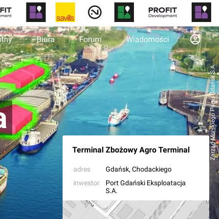
otny
Biura
Forum
Wiadomości
Zarząd Morskiego Portu Gdańsk S.A.
a
Terminal Zbożowy Agro Terminal
adres
Gdańsk
, Chodackiego
inwestor
Port Gdański Eksploatacja
S.A.