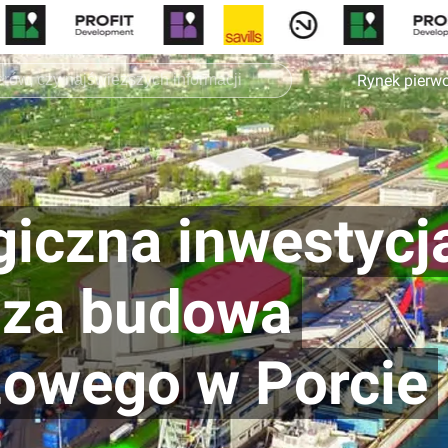
Rynek pierw
egiczna inwestycj
usza budowa
żowego w Porcie