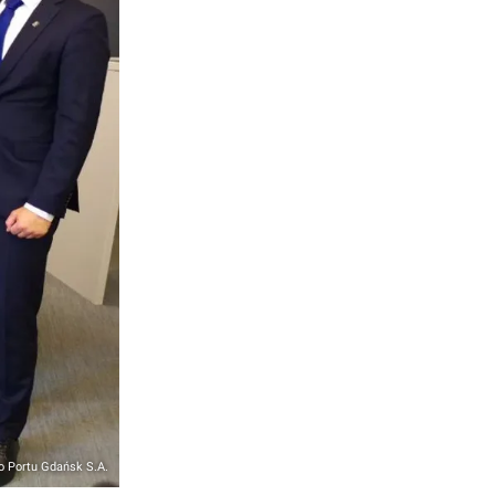
o Portu Gdańsk S.A.