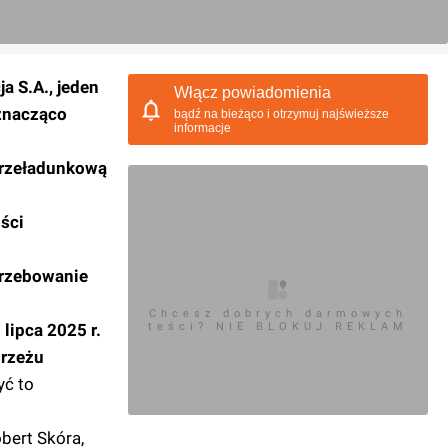
a S.A., jeden
Włącz powiadomienia
 znacząco
bądź na bieżąco i otrzymuj najświeższe
informacje
przeładunkową
ści
trzebowanie
Chcesz dobrych darmowych
 lipca 2025 r.
teści? NIE BLOKUJ REKLAM
rzeżu
yć to
bert Skóra,