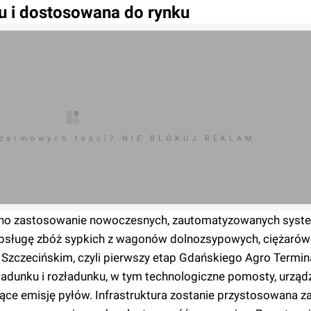
u i dostosowana do rynku
 darmowych teści? NIE BLOKUJ REKLAM
iano zastosowanie nowoczesnych, zautomatyzowanych sys
bsługę zbóż sypkich z wagonów dolnozsypowych, ciężarówe
Szczecińskim, czyli pierwszy etap Gdańskiego Agro Termina
unku i rozładunku, w tym technologiczne pomosty, urząd
ające emisję pyłów. Infrastruktura zostanie przystosowana 