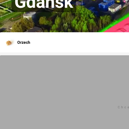
Gdańsk
Orzech
Chc