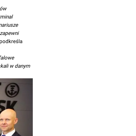
ków
rminal
nariusze
 zapewni
podkreśla
falowe
skali w danym