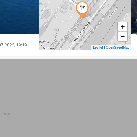
+
−
07.2025, 19:19
Leaflet
|
OpenStreetMap
KLAM