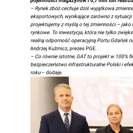
pojemności magazynów i 0,7 mln ton realiz
– Rynek zbóż cechuje dziś wyjątkowa zmien
eksportowych, wynikające zarówno z sytuacji g
projektujemy z myślą o tej zmienności – jako 
rynkowe. To inwestycja, która nie tylko zwię
realną odporność operacyjną Portu Gdańsk n
Andrzej Kuźmicz, prezes PGE.
– Co równie istotne, GAT to projekt w 100% 
bezpieczeństwo infrastrukturalne Polski i efe
roku
– dodaje.