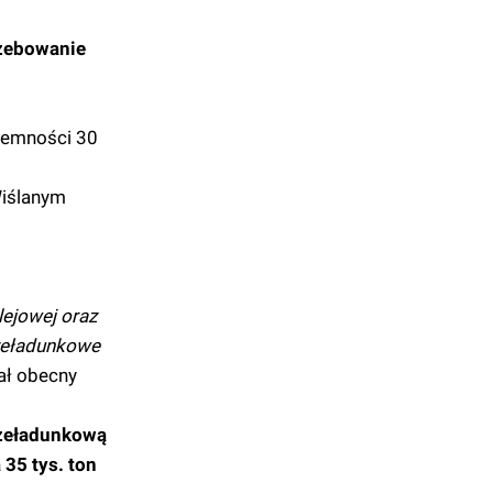
rzebowanie
jemności 30
Wiślanym
lejowej oraz
rzeładunkowe
ał obecny
rzeładunkową
35 tys. ton