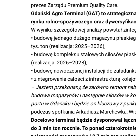
prezes Zarządu Premium Quality Care.
Gdański Agro Terminal (GAT) to strategiczn
rynku rolno-spożywczego oraz dywersyfikac
W wyniku szczegółowej analizy powstał zinte
•
budowę jednego dużego magazynu płaskiego 
tys. ton (realizacja: 2025–2026),
•
budowę kompleksu stalowych silosów płasko
(realizacja: 2026–2028),
•
budowę nowoczesnej instalacji do załadunku
•
zintegrowanie całości z infrastrukturą kole
– Jestem przekonany, że zarówno remont nabrze
budowa magazynów i następnie silosów w kol
portu w Gdańsku i będzie on kluczowy z punk
podczas spotkania Arkadiusz Marchewka, Wice
Docelowo terminal będzie dysponował łączn
do 3 mln ton rocznie. To ponad czterokrotni