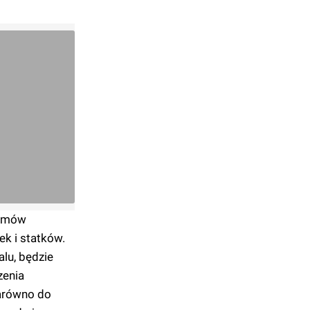
temów
k i statków.
lu, będzie
zenia
zarówno do