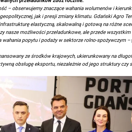
owanych przeładunków zbóż rocznie.
ność – obserwujemy znaczące wahania wolumenów i kierun
eopolitycznej, jak i presji zmiany klimatu. Gdański Agro Te
infrastrukturę elastyczną, skalowalną i gotową na różne sce
kszy nasze możliwości przeładunkowe, ale przede wszystkim
a wahania popytu i podaży w sektorze rolno-spożywczym –
finansowany ze środków krajowych, ukierunkowany na długo
ktywną obsługę eksportu, niezależnie od jego struktury czy 