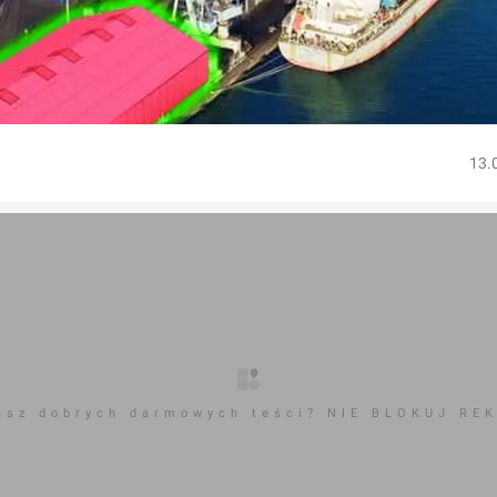
13.
esz dobrych darmowych teści? NIE BLOKUJ RE