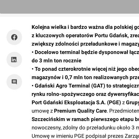
Kolejna wielka i bardzo ważna dla polskiej 
z kluczowych operatorów Portu Gdańsk, zrea
zwiększy zdolności przeładunkowe i magaz
• Docelowo terminal będzie dysponował łąc
do 3 mln ton rocznie
• To ponad czterokrotnie więcej niż jego o
magazynów i 0,7 mln ton realizowanych prz
• Gdański Agro Terminal (GAT) to strategic
rynku rolno-spożywczego oraz dywersyfikac
Port Gdański Eksploatacja S.A. (PGE)
z
Grup
umowę z
Premium Quality Care
. Przedmiote
Szczecińskim w ramach pierwszego etapu b
nowoczesny, zdolny do przeładunku około 3 m
Umowę w imieniu PGE podpisał prezes Zarząd