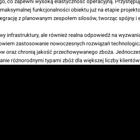
ego, co zapewni wysoką elastyczność operacyjną. Przystępu
 maksymalnej funkcjonalności obiektu już na etapie projekt
tegrację z planowanym zespołem silosów, tworząc spójny i
wy infrastruktury, ale również realna odpowiedź na wyzwani
bowiem zastosowanie nowoczesnych rozwiązań technologicz
rów oraz chronią jakość przechowywanego zboża. Jednocześn
nie różnorodnymi typami zbóż dla większej liczby klientów