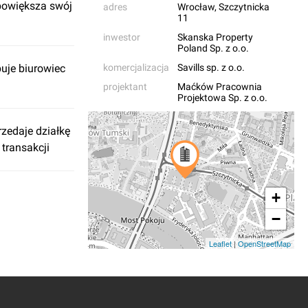
 powiększa swój
adres
Wrocław
, Szczytnicka
11
inwestor
Skanska Property
Poland Sp. z o.o.
uje biurowiec
komercjalizacja
Savills sp. z o.o.
projektant
Maćków Pracownia
Projektowa Sp. z o.o.
zedaje działkę
 transakcji
+
−
Leaflet
|
OpenStreetMap