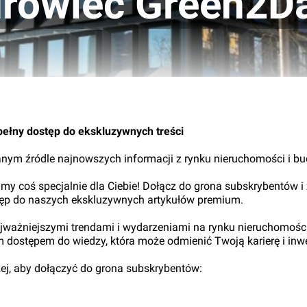
urowiec Green2D
29.
pełny dostęp do ekskluzywnych treści
nym źródle najnowszych informacji z rynku nieruchomości i b
my coś specjalnie dla Ciebie! Dołącz do grona subskrybentów i
tęp do naszych ekskluzywnych artykułów premium.
najważniejszymi trendami i wydarzeniami na rynku nieruchomośc
ym dostępem do wiedzy, która może odmienić Twoją karierę i inwe
iżej, aby dołączyć do grona subskrybentów: