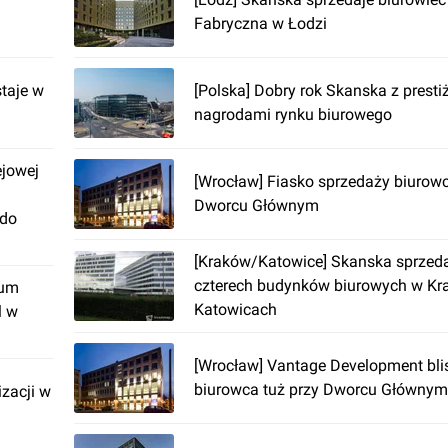
Fabryczna w Łodzi
taje w
[Polska] Dobry rok Skanska z prest
nagrodami rynku biurowego
ejowej
[Wrocław] Fiasko sprzedaży biurowc
Dworcu Głównym
 do
[Kraków/Katowice] Skanska sprzedał
czterech budynków biurowych w Kra
rum
Katowicach
l w
[Wrocław] Vantage Development bli
biurowca tuż przy Dworcu Głównym
izacji w