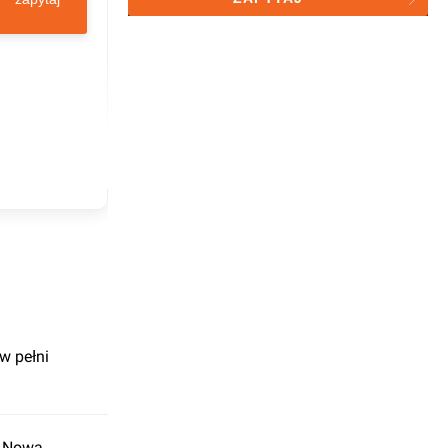
sp. z o.o. do celów statystycznych
w pełni
c Nowa