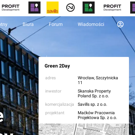
otny
Biura
Forum
Wiadomości
Green 2Day
adres
Wrocław
, Szczytnicka
11
inwestor
Skanska Property
Poland Sp. z o.o.
komercjalizacja
Savills sp. z o.o.
e
projektant
Maćków Pracownia
Projektowa Sp. z o.o.