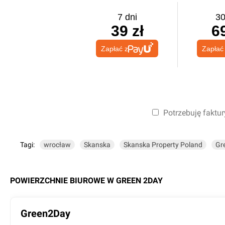
7 dni
30
39 zł
69
Zapłać z
Zapłać
Potrzebuję faktur
Tagi:
wrocław
Skanska
Skanska Property Poland
Gr
POWIERZCHNIE BIUROWE W
GREEN 2DAY
Green2Day