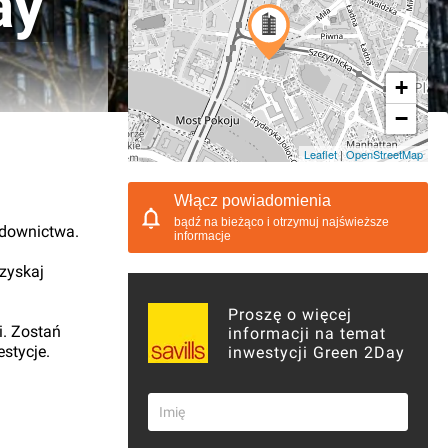
ay
+
−
03.2018, 20:33
Leaflet
|
OpenStreetMap
Włącz powiadomienia
bądź na bieżąco i otrzymuj najświeższe
udownictwa.
informacje
 zyskaj
Proszę o więcej
i. Zostań
informacji na temat
stycje.
inwestycji Green 2Day