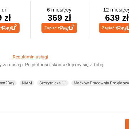
 dni
6 miesięcy
12 miesięc
 zł
369 zł
639 zł
 z
Zapłać z
Zapłać z
Regulamin usługi
y za dostęp. Po płatności skontaktujemy się z Tobą
een2Day
NIAM
Szczytnicka 11
Maćków Pracownia Projektowa 