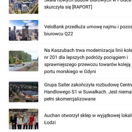
otwierane okna
skurczyła się [RAPORT]
podłoga techniczna
recepcja
VeloBank przedłuża umowę najmu i pozos
ochrona
biurowcu Q22
czujniki dymu
zraszacze
Na Kaszubach trwa modernizacja linii kol
podwieszany sufit
nr 201 dla lepszych podróży pociągiem i
sprawniejszego przewozu towarów koleją
dwa źródła zasilania
portu morskiego w Gdyni
Grupa Saller zakończyła rozbudowę Cent
Handlowego S1 w Suwałkach. Jest niema
pełni skomercjalizowane
Auchan otworzył sklep w wyjątkowej lokal
Łodzi