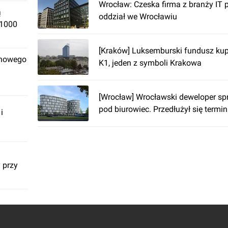
Wrocław: Czeska firma z branży IT
ą
oddział we Wrocławiu
 1000
[Kraków] Luksemburski fundusz kup
 nowego
K1, jeden z symboli Krakowa
[Wrocław] Wrocławski deweloper spr
pod biurowiec. Przedłużył się termin
i
 przy