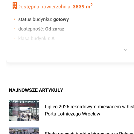
2
Dostępna powierzchnia:
3839
m
status budynku
:
gotowy
dostępność
:
Od zaraz
klasa budynku
:
A
certyfikat
:
LEED - Gold, Without Barrier
współczynnik powierzchni wspólnych
:
0.00
czynsz wywoławczy
:
14.50 EUR
minimalny okres najmu (w latach)
:
3
współczynnik miejsc parkingowych
:
1/90
NAJNOWSZE ARTYKUŁY
kontrola dostępu
klimatyzacja
Lipiec 2026 rekordowym miesiącem w hist
Portu Lotniczego Wrocław
BMS
światłowód
Skala nowych budów biurowych w Polsce