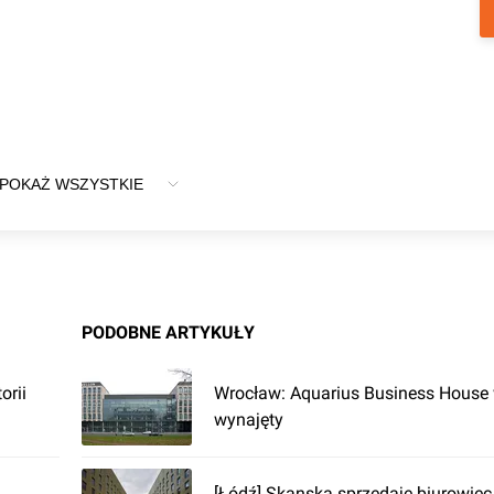
POKAŻ WSZYSTKIE
PODOBNE ARTYKUŁY
orii
Wrocław: Aquarius Business House 
wynajęty
[Łódź] Skanska sprzedaje biurowie