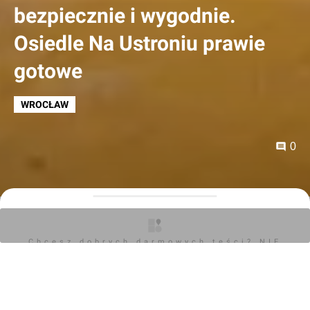
bezpiecznie i wygodnie.
Osiedle Na Ustroniu prawie
gotowe
WROCŁAW
0
Artykuł sponsorowany
29.11.2016, 15:44
Chcesz dobrych darmowych teści? NIE
BLOKUJ REKLAM
Dobiega końca budowa pierwszego etapu osiedla
Na
Ustroniu
–
w ofercie zostały ostatnie mieszkania w
zacisznej okolicy. Inwestor – wrocławska firma