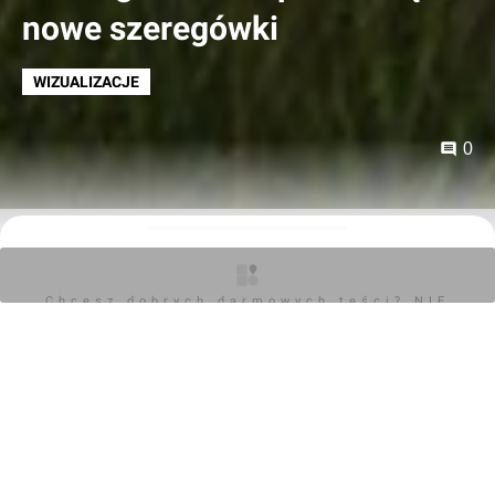
nowe szeregówki
WIZUALIZACJE
0
Mariusz Bartodziej
16.04.2020, 09:01
Chcesz dobrych darmowych teści? NIE
Zyskaj pełny dostęp do ekskluzywnych treści
BLOKUJ REKLAM
Cześć! Witamy na investmap.pl Twoim zaufanym źródle
najnowszych informacji z rynku nieruchomości i
budownictwa.
Jeśli chcesz być zawsze na bieżąco, mamy coś
specjalnie dla Ciebie! Dołącz do grona subskrybentów i
zyskaj nieograniczony dostęp do naszych ekskluzywnych