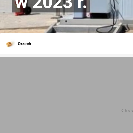
w 2023 r.
Orzech
Chc