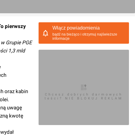
To pierwszy
Włącz powiadomienia
bądź na bieżąco i otrzymuj najświeższe
informacje
a w Grupie PGE
ści 1,3 mld
a
ech
h oraz kabin
Chcesz dobrych darmowych
lei.
teści? NIE BLOKUJ REKLAM
ólną uwagę
czną kwotę
i wydał