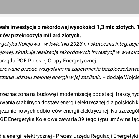
wała inwestycje o rekordowej wysokości 1,3 mld złotych. 
adów przekroczyła miliard złotych.
rgetyka Kolejowa - w kwietniu 2023 r. i skuteczna integracj
owej, skutkują realizacją rekordowych inwestycji w wysoko
rządu PGE Polskiej Grupy Energetycznej.
ierowane przede wszystkim na zapewnienie bezpieczeństw
zanie udziału zielonej energii w jej zasilaniu –
dodaje Wojci
zeznaczona na budowę i modernizację podstacji trakcyjnyc
ania stabilnych dostaw energii elektrycznej dla polskich ko
czanie nowych odbiorców energii elektrycznej. Na szczeg
PGE Energetyka Kolejowa zawarła 39 tego typu umów na łą
la energii elektrycznej - Prezes Urzędu Regulacji Energetyk