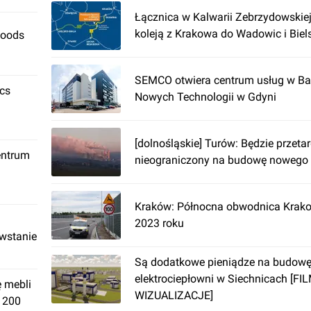
Łącznica w Kalwarii Zebrzydowskiej
koleją z Krakowa do Wadowic i Biels
Foods
SEMCO otwiera centrum usług w Bał
ics
Nowych Technologii w Gdyni
[dolnośląskie] Turów: Będzie przeta
entrum
nieograniczony na budowę nowego 
Kraków: Północna obwodnica Krak
2023 roku
owstanie
Są dodatkowe pieniądze na budowę
elektrociepłowni w Siechnicach [FI
ę mebli
WIZUALIZACJE]
. 200