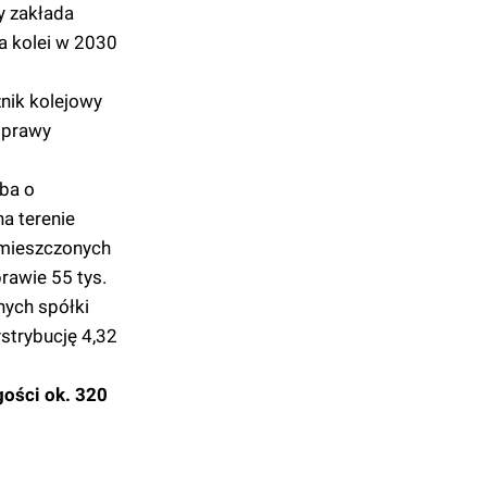
y zakłada
a kolei w 2030
nik kolejowy
oprawy
Dba o
a terenie
ozmieszczonych
rawie 55 tys.
znych spółki
strybucję 4,32
gości ok. 320