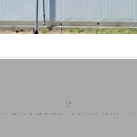
esz dobrych darmowych teści? NIE BLOKUJ RE