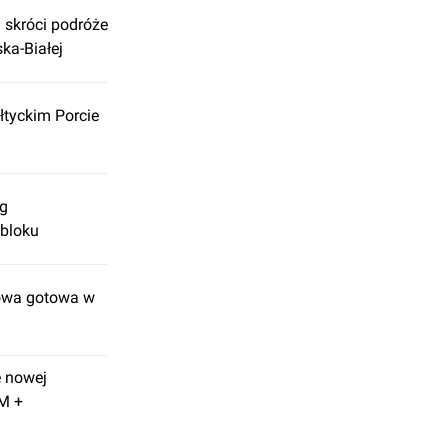
 skróci podróże
ka-Białej
tyckim Porcie
rg
bloku
owa gotowa w
 nowej
LM +