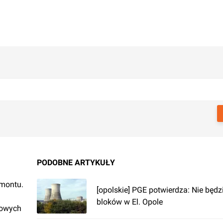
PODOBNE ARTYKUŁY
emontu.
[opolskie] PGE potwierdza: Nie będ
bloków w El. Opole
rowych