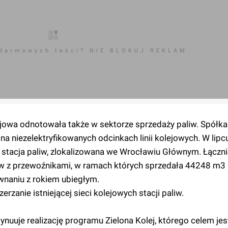
 darmowych teści? NIE BLOKUJ REKLAM
jowa odnotowała także w sektorze sprzedaży paliw. Spółka
niezelektryfikowanych odcinkach linii kolejowych. W lipcu
a stacja paliw, zlokalizowana we Wrocławiu Głównym. Łączni
 z przewoźnikami, w ramach których sprzedała 44248 m3 
wnaniu z rokiem ubiegłym.
erzanie istniejącej sieci kolejowych stacji paliw.
uje realizację programu Zielona Kolej, którego celem jest