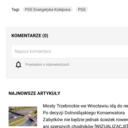
Tagi:
PGE Energetyka Kolejowa
PGE
KOMENTARZE (0)
Napisz komentarz
Powiadom o odpowiedziach
NAJNOWSZE ARTYKUŁY
Mosty Trzebnickie we Wrocławiu idą do r
Po decyzji Dolnośląskiego Konserwatora
Zabytków nie będzie jednak ścieżek rowe
ani szerszych chodników [WIZUALIZACJE]