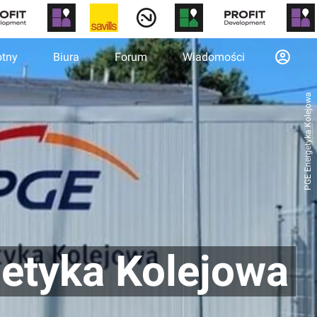
otny
Biura
Forum
Wiadomości
PGE Energetyka Kolejowa
getyka Kolejowa