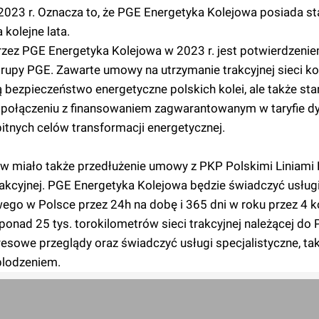
2023 r. Oznacza to, że PGE Energetyka Kolejowa posiada st
 kolejne lata.
rzez PGE Energetyka Kolejowa w 2023 r. jest potwierdzeni
Grupy PGE. Zawarte umowy na utrzymanie trakcyjnej sieci ko
ją bezpieczeństwo energetyczne polskich kolei, ale także st
 W połączeniu z finansowaniem zagwarantowanym w taryfie dy
bitnych celów transformacji energetycznej.
yw miało także przedłużenie umowy z PKP Polskimi Liniami
trakcyjnej. PGE Energetyka Kolejowa będzie świadczyć usług
go w Polsce przez 24h na dobę i 365 dni w roku przez 4 ko
ad 25 tys. torokilometrów sieci trakcyjnej należącej do 
sowe przeglądy oraz świadczyć usługi specjalistyczne, tak
blodzeniem.