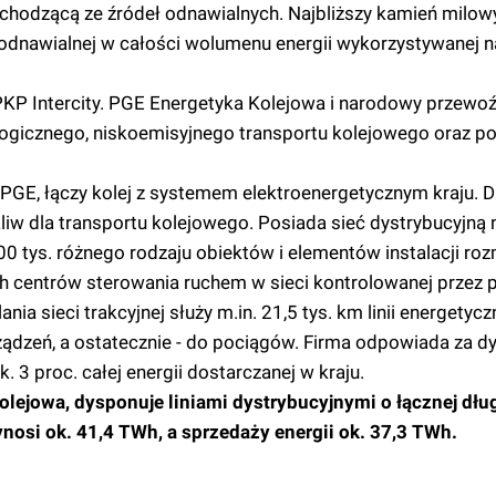
ochodzącą ze źródeł odnawialnych. Najbliższy kamień milow
 odnawialnej w całości wolumenu energii wykorzystywanej n
PKP Intercity. PGE Energetyka Kolejowa i narodowy przewoź
ogicznego, niskoemisyjnego transportu kolejowego oraz p
PGE, łączy kolej z systemem elektroenergetycznym kraju. 
liw dla transportu kolejowego. Posiada sieć dystrybucyjną n
600 tys. różnego rodzaju obiektów i elementów instalacji r
h centrów sterowania ruchem w sieci kontrolowanej przez p
ania sieci trakcyjnej służy m.in. 21,5 tys. km linii energetyc
ądzeń, a ostatecznie - do pociągów. Firma odpowiada za dy
. 3 proc. całej energii dostarczanej w kraju.
lejowa, dysponuje liniami dystrybucyjnymi o łącznej dłu
nosi ok. 41,4 TWh, a sprzedaży energii ok. 37,3 TWh.