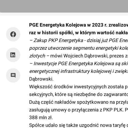
PGE Energetyka Kolejowa w 2023 r. zrealizo
raz w historii spółki, w którym wartość nakł
– Zakup PKP Energetyka - dzisiaj już PGE Ene
poprzez utworzenie segmentu energetyki kolej
złotych –
mówi Wojciech Dąbrowski, prezes za
– Inwestycje PGE Energetyka Kolejowa są sk
energetycznej infrastruktury kolejowej i zwięks
Dąbrowski.
Większość środków inwestycyjnych została pr
sekcyjnych, które są niezbędne do zagwarantow
Dużą część nakładów spożytkowano na przyłą
zasługują umowy o przyłączenia z PKP PLK. 
388 mln zł.
Spółce udało się także uzgodnić nowa taryfę d