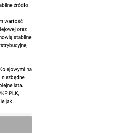
abilne źródło
em wartość
lejowej oraz
anowią stabilne
strybucyjnej
 Kolejowymi na
i niezbędne
lejne lata.
PKP PLK,
ie jak