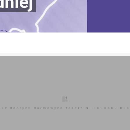
niej
esz dobrych darmowych teści? NIE BLOKUJ RE