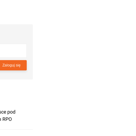
Zaloguj się
sce pod
h RPO