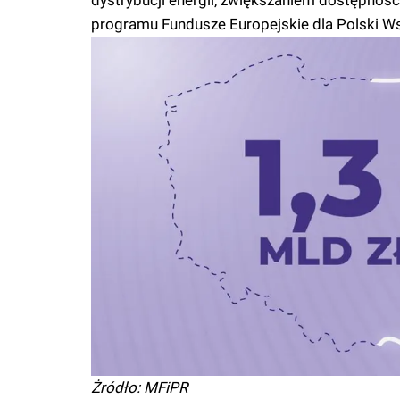
dystrybucji energii, zwiększaniem dostępnośc
programu Fundusze Europejskie dla Polski Ws
Żródło: MFiPR