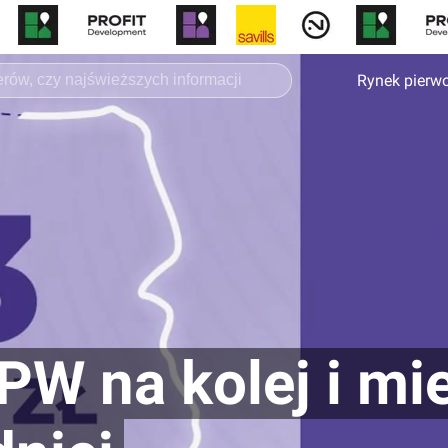
Rynek pierw
EPW na kolej i m