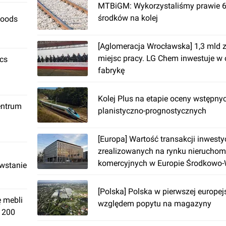
MTBiGM: Wykorzystaliśmy prawie 6
środków na kolej
Foods
[Aglomeracja Wrocławska] 1,3 mld z
miejsc pracy. LG Chem inwestuje w
ics
fabrykę
Kolej Plus na etapie oceny wstępny
entrum
planistyczno-prognostycznych
[Europa] Wartość transakcji inwest
zrealizowanych na rynku nieruchom
komercyjnych w Europie Środkowo-
owstanie
kw. 2015 r. sięgnęła prawie 1,44 mld
[Polska] Polska w pierwszej europejs
ę mebli
względem popytu na magazyny
. 200