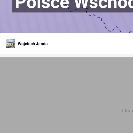
Polsce Wschod
Wojciech Jenda
Chc