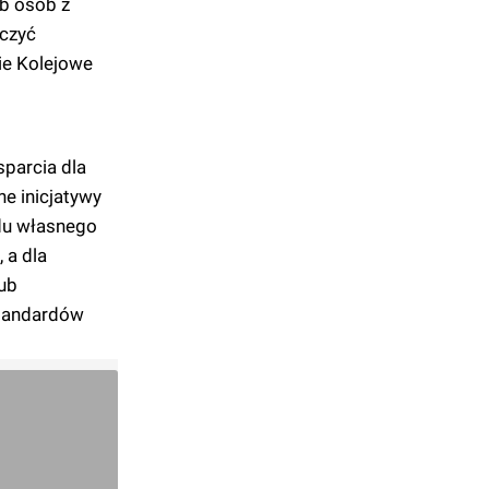
eb osób z
yczyć
ie Kolejowe
sparcia dla
e inicjatywy
adu własnego
 a dla
ub
standardów