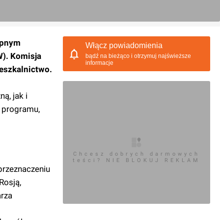
tępnym
Włącz powiadomienia
W). Komisja
bądź na bieżąco i otrzymuj najświeższe
informacje
eszkalnictwo.
ą, jak i
 programu,
Chcesz dobrych darmowych
teści? NIE BLOKUJ REKLAM
przeznaczeniu
Rosją,
arza