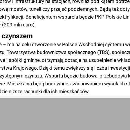
rów i infrastruktury na stacjach, również pod kątem potrz
wę mostów, tuneli czy przejść podziemnych. Będą też dot
tryfikacji. Beneficjentem wsparcia będzie PKP Polskie Lin
 (209 mln euro).
m czynszem
zne – ma na celu stworzenie w Polsce Wschodniej systemu w
szu. Towarzystwa budownictwa społecznego (TBS), społeczn
we i spółki gminne, otrzymają dotacje na uzupełnienie wkł
wa Krajowego. Dzięki temu zwiększy się liczba inwestycji,
zystępnym czynszu. Wsparta będzie budowa, przebudowa l
iowe. Mieszkania będą budowane z zachowaniem wysokich 
zie niższe rachunki dla ich mieszkańców.