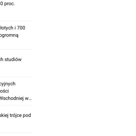
0 proc.
łotych i 700
 ogromną
ch studiów
ycyjnych
ości
Wschodniej w I
 euro
kiej trójce pod