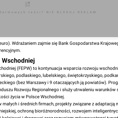
 darmowych teści? NIE BLOKUJ REKLAM
n euro). Wdrażaniem zajmie się Bank Gospodarstwa Krajowe
rencyjnym.
i Wschodniej
chodniej (FEPW) to kontynuacja wsparcia rozwoju wschodn
kiego, podlaskiego, lubelskiego, świętokrzyskiego, podka
ckiego (bez Warszawy i 9 otaczających ją powiatów). Prog
duszu Rozwoju Regionalnego i służy utrwaleniu warunków s
kości życia w Polsce Wschodniej.
małych i średnich firmach, projekty związane z adaptacją 
iejskiej, ochroną bioróżnorodności, rozwojem inteligentnyc