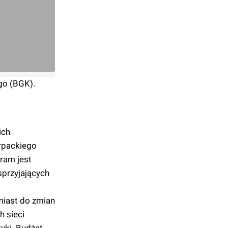
go (BGK).
ich
rpackiego
ram jest
przyjających
miast do zmian
h sieci