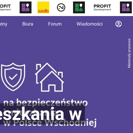
otny
Biura
Forum
Wiadomości
Materiały prasowe
ieszkania w