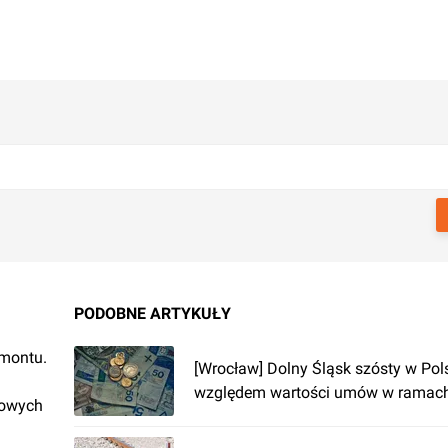
PODOBNE ARTYKUŁY
emontu.
[Wrocław] Dolny Śląsk szósty w Pol
względem wartości umów w ramac
rowych