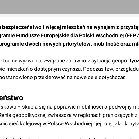
ze bezpieczeństwo i więcej mieszkań na wynajem z przys
gramie Fundusze Europejskie dla Polski Wschodniej (FEP
w programie dwóch nowych priorytetów: mobilność oraz mi
ualne wyzwania, związane zarówno z sytuacją geopolityczn
ie mieszkań o dostępnym czynszu. Podczas tzw. przeglądu
, postanowiono przekierować na nowe cele dotychczas
zeństwo
ojskowa – skupia się na poprawie mobilności o podwójnym 
enia geopolityczne, zwłaszcza w regionach graniczących z 
ć sieć kolejową w Polsce Wschodniej i jej rolę, jako koryt