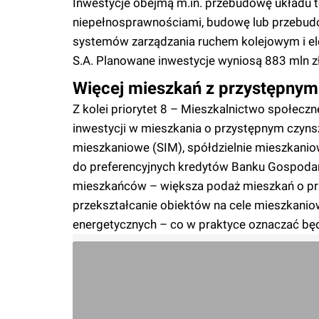
Inwestycje obejmą m.in. przebudowę układu to
niepełnosprawnościami, budowę lub przebudo
systemów zarządzania ruchem kolejowym i elek
S.A. Planowane inwestycje wyniosą 883 mln zł
Więcej mieszkań z przystępny
Z kolei priorytet 8 – Mieszkalnictwo społec
inwestycji w mieszkania o przystępnym czyn
mieszkaniowe (SIM), spółdzielnie mieszkanio
do preferencyjnych kredytów Banku Gospodarst
mieszkańców – większa podaż mieszkań o pr
przekształcanie obiektów na cele mieszkan
energetycznych – co w praktyce oznaczać będ