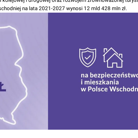
i kolejowej i drogowej oraz rozwojem zrównoważonej turyst
chodniej na lata 2021-2027 wynosi 12 mld 428 mln zł.