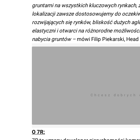
gruntami na wszystkich kluczowych rynkach, z
lokalizacji zawsze dostosowujemy do oczekiwa
rozwijających się rynków, bliskość dużych ag
elastyczni i otwarci na różnorodne możliwości
nabycia gruntów –
mówi Filip Piekarski, Hea
Chcesz dobrych
O 7R: