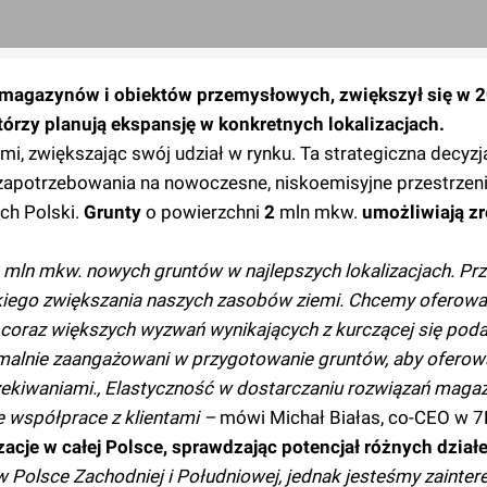
 magazynów i obiektów przemysłowych, zwiększył się w 20
którzy planują ekspansję w konkretnych lokalizacjach.
mi, zwiększając swój udział w rynku. Ta strategiczna decyzj
 zapotrzebowania na nowoczesne, niskoemisyjne przestrzen
ch Polski.
Grunty
o powierzchni
2
mln mkw.
umożliwiają z
 mln mkw. nowych gruntów w najlepszych lokalizacjach. Pr
bkiego zwiększania naszych zasobów ziemi. Chcemy oferow
oraz większych wyzwań wynikających z kurczącej się pod
malnie zaangażowani w przygotowanie gruntów, aby ofero
czekiwaniami., Elastyczność w dostarczaniu rozwiązań mag
ie współprace z klientami –
mówi Michał Białas, co-CEO w 7
zacje w całej Polsce, sprawdzając potencjał różnych dział
Polsce Zachodniej i Południowej, jednak jesteśmy zainter