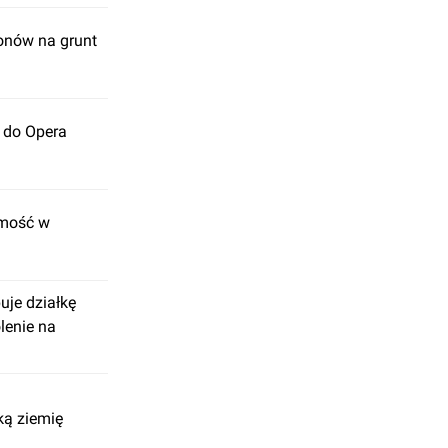
onów na grunt
 do Opera
omość w
je działkę
lenie na
ką ziemię