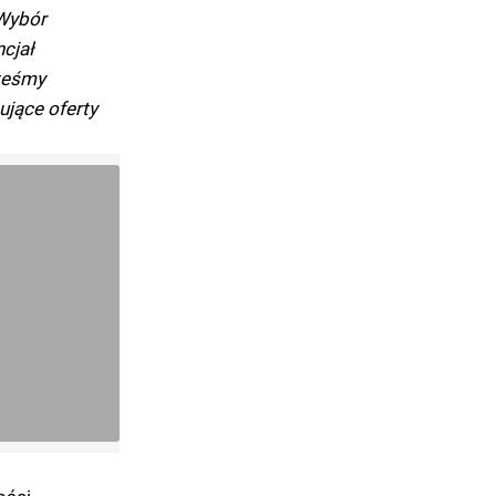
 Wybór
ncjał
steśmy
ujące oferty