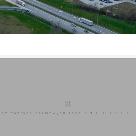
esz dobrych darmowych teści? NIE BLOKUJ RE