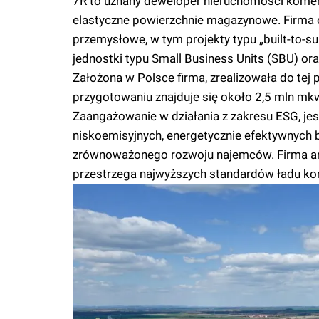
7R to uznany deweloper nieruchomości komerc
elastyczne powierzchnie magazynowe. Firma 
przemysłowe, w tym projekty typu „built-to-su
jednostki typu Small Business Units (SBU) ora
Założona w Polsce firma, zrealizowała do tej 
przygotowaniu znajduje się około 2,5 mln mkw
Zaangażowanie w działania z zakresu ESG, jest
niskoemisyjnych, energetycznie efektywnych 
zrównoważonego rozwoju najemców. Firma anga
przestrzega najwyższych standardów ładu ko