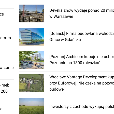
Develia znów wydaje ponad 20 mili
ics
w Warszawie
[Gdańsk] Firma budowlana wchodzi
entrum
Office w Gdańsku
[Poznań] Archicom kupuje nieruch
Poznaniu na 1300 mieszkań
owstanie
Wrocław: Vantage Development kupu
przy Buforowej. Nie czeka na pozwo
ę mebli
budowę
. 200
Inwestorzy z zachodu wykupią pols
ja