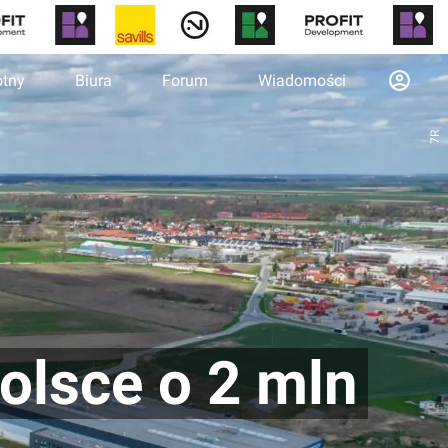
otny
Biura
Forum
Wiadomości
7R
olsce o 2 mln