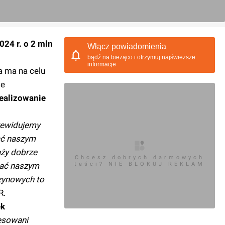
24 r. o 2 mln
Włącz powiadomienia
bądź na bieżąco i otrzymuj najświeższe
informacje
a ma na celu
ie
realizowanie
zewidujemy
ać naszym
aży dobrze
Chcesz dobrych darmowych
wać naszym
teści? NIE BLOKUJ REKLAM
azynowych to
R.
ek
esowani