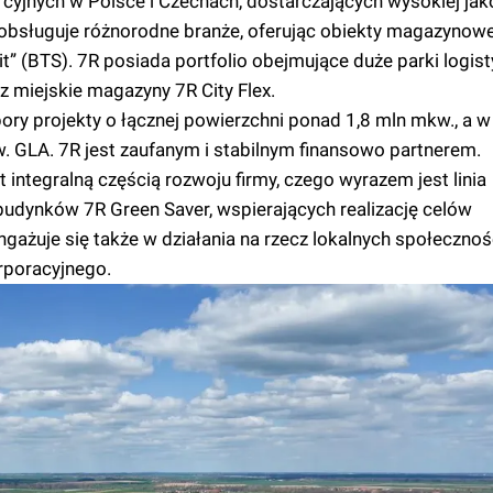
yjnych w Polsce i Czechach, dostarczających wysokiej jako
obsługuje różnorodne branże, oferując obiekty magazynowe
it” (BTS). 7R posiada portfolio obejmujące duże parki logist
z miejskie magazyny 7R City Flex.
pory projekty o łącznej powierzchni ponad 1,8 mln mkw., a w
. GLA. 7R jest zaufanym i stabilnym finansowo partnerem.
 integralną częścią rozwoju firmy, czego wyrazem jest linia
budynków 7R Green Saver, wspierających realizację celów
żuje się także w działania na rzecz lokalnych społecznośc
rporacyjnego.