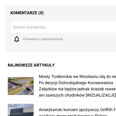
KOMENTARZE (0)
Napisz komentarz
Powiadom o odpowiedziach
NAJNOWSZE ARTYKUŁY
Mosty Trzebnickie we Wrocławiu idą do r
Po decyzji Dolnośląskiego Konserwatora
Zabytków nie będzie jednak ścieżek rowe
ani szerszych chodników [WIZUALIZACJE]
Amerykański koncern spożywczy Griffith 
zwiększy moce produkcyjne w Polsce