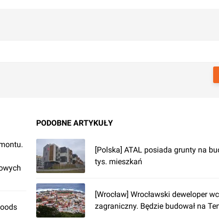
PODOBNE ARTYKUŁY
emontu.
[Polska] ATAL posiada grunty na b
tys. mieszkań
rowych
[Wrocław] Wrocławski deweloper wc
zagraniczny. Będzie budował na Ten
Foods