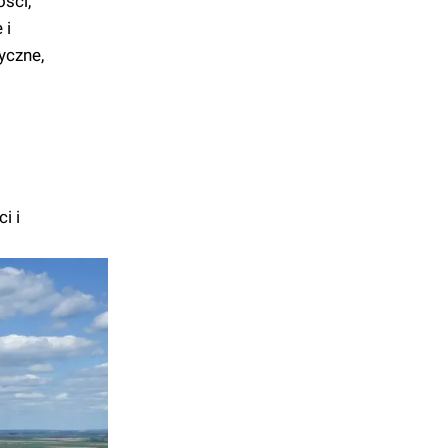
ści,
 i
yczne,
i i