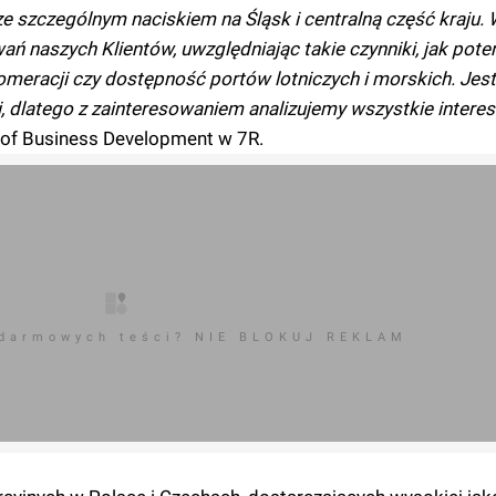
e szczególnym naciskiem na Śląsk i centralną część kraju.
ń naszych Klientów, uwzględniając takie czynniki, jak pote
lomeracji czy dostępność portów lotniczych i morskich. Je
, dlatego z zainteresowaniem analizujemy wszystkie interes
d of Business Development w 7R.
 darmowych teści? NIE BLOKUJ REKLAM