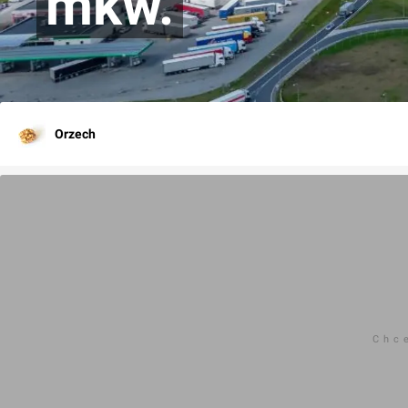
mkw.
Orzech
Chc