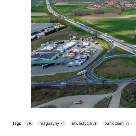
Tagi:
7R
magazyny 7r
inwestycje 7r
bank ziemi 7r