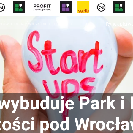
Rynek pierw
wybuduje Park i 
zości pod Wrocł