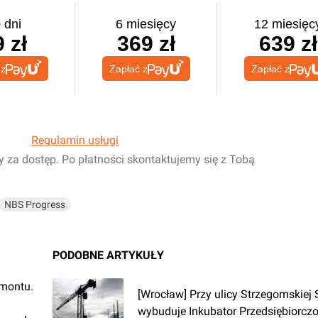
 dni
6 miesięcy
12 miesięc
 zł
369 zł
639 zł
 z
Zapłać z
Zapłać z
Regulamin usługi
y za dostęp. Po płatności skontaktujemy się z Tobą
NBS Progress
PODOBNE ARTYKUŁY
emontu.
[Wrocław] Przy ulicy Strzegomskiej
wybuduje Inkubator Przedsiębiorczo