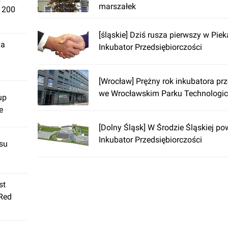
marszałek
. 200
[śląskie] Dziś rusza pierwszy w Pie
ja
Inkubator Przedsiębiorczości
[Wrocław] Prężny rok inkubatora prz
we Wrocławskim Parku Technologi
up
e
[Dolny Śląsk] W Środzie Śląskiej po
Inkubator Przedsiębiorczości
su
st
 Red