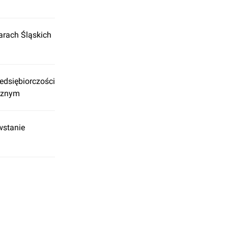
karach Śląskich
edsiębiorczości
cznym
wstanie