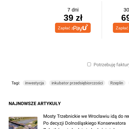
7 dni
30
39 zł
69
Zapłać z
Zapłać
Potrzebuję faktur
Tagi:
inwestycja
inkubator przedsiębiorczości
Rzeplin
NAJNOWSZE ARTYKUŁY
Mosty Trzebnickie we Wrocławiu idą do r
Po decyzji Dolnośląskiego Konserwatora