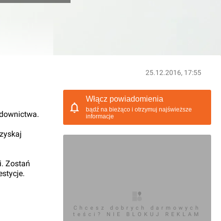
25.12.2016, 17:55
Włącz powiadomienia
bądź na bieżąco i otrzymuj najświeższe
udownictwa.
informacje
 zyskaj
i. Zostań
stycje.
Chcesz dobrych darmowych
teści? NIE BLOKUJ REKLAM