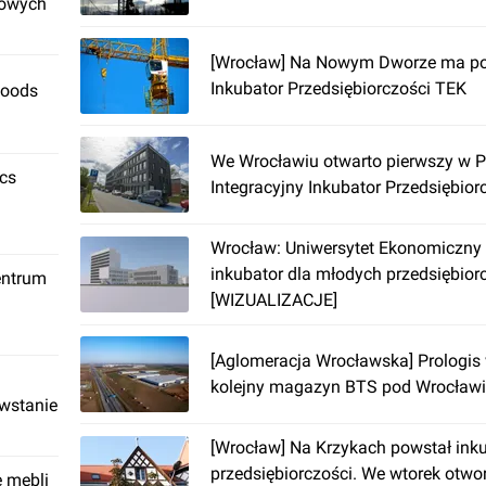
rowych
[Wrocław] Na Nowym Dworze ma p
Inkubator Przedsiębiorczości TEK
Foods
We Wrocławiu otwarto pierwszy w P
ics
Integracyjny Inkubator Przedsiębior
Wrocław: Uniwersytet Ekonomiczny
inkubator dla młodych przedsiębio
entrum
[WIZUALIZACJE]
[Aglomeracja Wrocławska] Prologis
kolejny magazyn BTS pod Wrocław
owstanie
[Wrocław] Na Krzykach powstał ink
przedsiębiorczości. We wtorek otwo
ę mebli