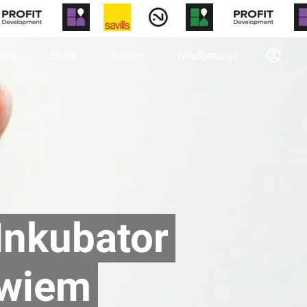
otny
Biura
Forum
Wiadomości
Inkubator
awiem