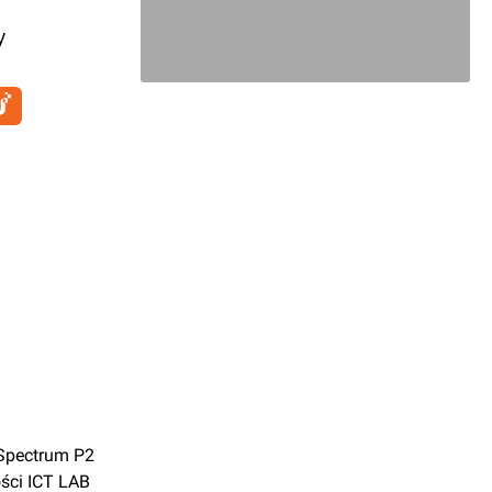
y
 Spectrum P2
ści ICT LAB