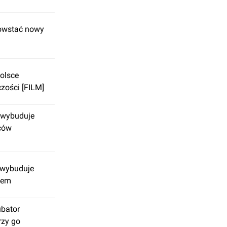
owstać nowy
olsce
czości [FILM]
 wybuduje
rców
 wybuduje
iem
ubator
rzy go