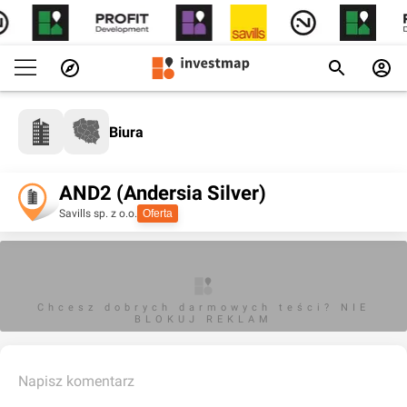
Biura
AND2 (Andersia Silver)
Savills sp. z o.o.
Oferta
Chcesz dobrych darmowych teści? NIE
BLOKUJ REKLAM
Napisz komentarz