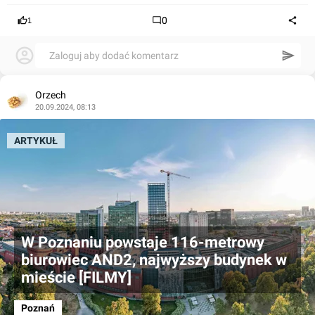
0
1
Zaloguj aby dodać komentarz
Orzech
20.09.2024, 08:13
ARTYKUŁ
W Poznaniu powstaje 116-metrowy
biurowiec AND2, najwyższy budynek w
mieście [FILMY]
Poznań