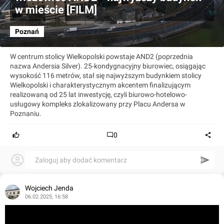
w mieście [FILM]
Poznań
W centrum stolicy Wielkopolski powstaje AND2 (poprzednia
nazwa Andersia Silver). 25-kondygnacyjny biurowiec, osiągając
wysokość 116 metrów, stał się najwyższym budynkiem stolicy
Wielkopolski i charakterystycznym akcentem finalizującym
realizowaną od 25 lat inwestycję, czyli biurowo-hotelowo-
usługowy kompleks zlokalizowany przy Placu Andersa w
Poznaniu.
0
Zaloguj aby dodać komentarz
Wojciech Jenda
06.02.2025, 16:58