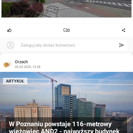
0
Zaloguj aby dodać komentarz
Orzech
05.03.2025, 13:28
ARTYKUŁ
W Poznaniu powstaje 116-metrowy
wieżowiec AND2 - najwyższy budynek