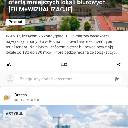
ofertą mniejszych lokali biurowych
[FILM+WIZUALIZACJE]
Poznań
W AND2, liczącym 25 kondygnacji i 116 metrów wysokości
najwyższym budynku w Poznaniu, powstaje przestrzeń typu
multi-tenant. Na piątym i szóstym piętrze biurowca powstają
lokale od 130 do 330 mkw., które będzie można ze sobą łączyć.
0
Zaloguj aby dodać komentarz
Orzech
05.06.2024, 09:05
ARTYKUŁ