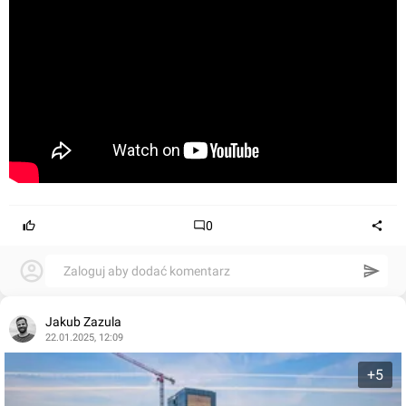
0
Zaloguj aby dodać komentarz
Jakub Zazula
22.01.2025, 12:09
+5