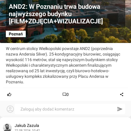
AND2: W Poznaniu trwa budowa
najwyższego budynku
[FILM+ZDJĘCIA+WIZUALIZACJE]
Poznań
W centrum stolicy Wielkopolski powstaje AND2 (poprzednia
nazwa Andersia Silver). 25-kondygnacyjny biurowiec, osiągając
wysokość 116 metrów, stał się najwyższym budynkiem stolicy
Wielkopolski i charakterystycznym akcentem finalizującym
realizowaną od 25 lat inwestycję, czyli biurowo-hotelowo-
usługowy kompleks zlokalizowany przy Placu Andersa w
Poznaniu.
0
Zaloguj aby dodać komentarz
Jakub Zazula
22.08.2024, 10:42