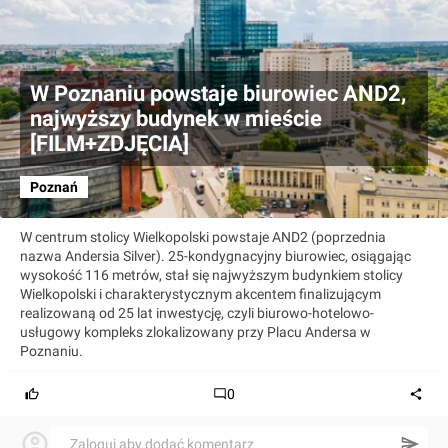
W Poznaniu powstaje biurowiec AND2,
najwyższy budynek w mieście
[FILM+ZDJĘCIA]
Poznań
W centrum stolicy Wielkopolski powstaje AND2 (poprzednia
nazwa Andersia Silver). 25-kondygnacyjny biurowiec, osiągając
wysokość 116 metrów, stał się najwyższym budynkiem stolicy
Wielkopolski i charakterystycznym akcentem finalizującym
realizowaną od 25 lat inwestycję, czyli biurowo-hotelowo-
usługowy kompleks zlokalizowany przy Placu Andersa w
Poznaniu.
0
Zaloguj aby dodać komentarz