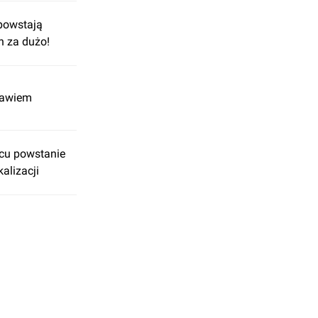
powstają
h za dużo!
cławiem
ńcu powstanie
alizacji