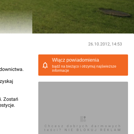
26.10.2012, 14:53
Włącz powiadomienia
bądź na bieżąco i otrzymuj najświeższe
udownictwa.
informacje
 zyskaj
i. Zostań
stycje.
Chcesz dobrych darmowych
teści? NIE BLOKUJ REKLAM