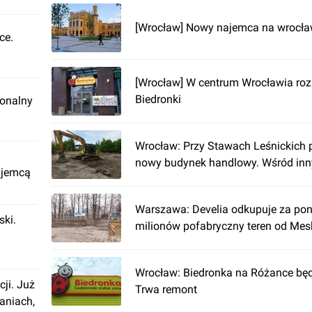
[Wrocław] Nowy najemca na wrocł
ce.
[Wrocław] W centrum Wrocławia ro
Biedronki
ionalny
Wrocław: Przy Stawach Leśnickich 
nowy budynek handlowy. Wśród in
ajemcą
Warszawa: Develia odkupuje za po
ki.
milionów pofabryczny teren od Mes
Wrocław: Biedronka na Różance będ
cji. Już
Trwa remont
aniach,