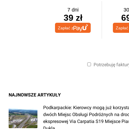
7 dni
30
39 zł
69
Zapłać z
Zapłać
Potrzebuję faktur
NAJNOWSZE ARTYKUŁY
Podkarpackie: Kierowcy mogą już korzyst
dwóch Miejsc Obsługi Podróżnych na dro
ekspresowej Via Carpatia S19 Miejsce Pia
Dukla