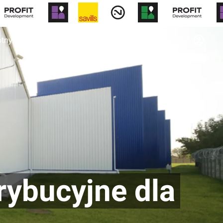
otny
Biura
Forum
Wiadomości
rybucyjne dla