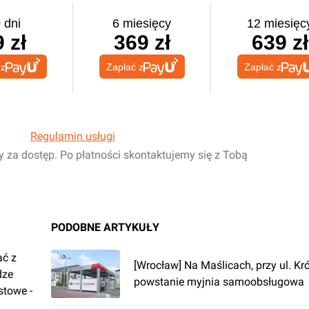
 dni
6 miesięcy
12 miesięc
 zł
369 zł
639 zł
 z
Zapłać z
Zapłać z
Regulamin usługi
y za dostęp. Po płatności skontaktujemy się z Tobą
PODOBNE ARTYKUŁY
ać z
[Wrocław] Na Maślicach, przy ul. Kró
dze
powstanie myjnia samoobsługowa
stowe -