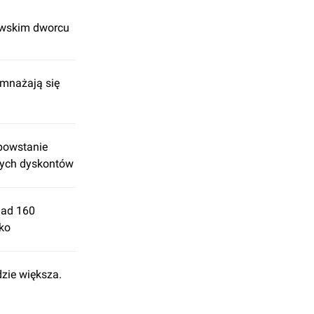
awskim dworcu
zmnażają się
powstanie
nych dyskontów
nad 160
ko
zie większa.