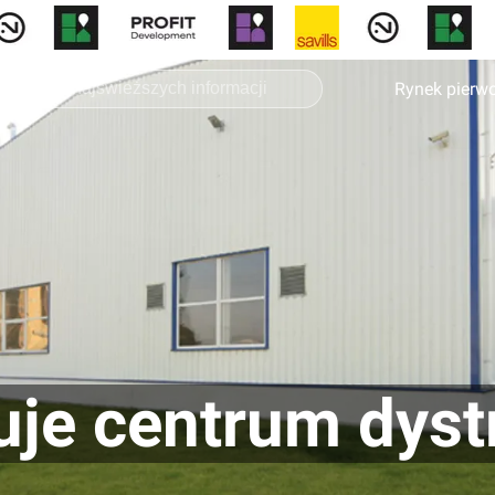
Rynek pierw
je centrum dyst