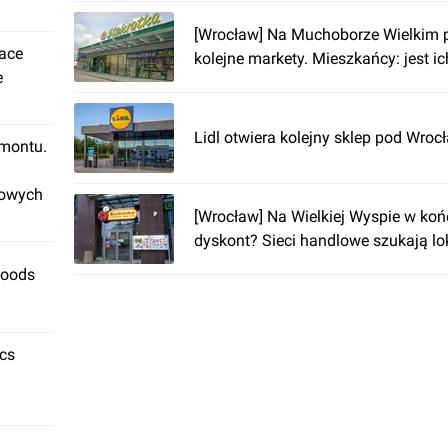
[Wrocław] Na Muchoborze Wielkim 
lace
kolejne markety. Mieszkańcy: jest ic
e
Lidl otwiera kolejny sklep pod Wro
emontu.
rowych
[Wrocław] Na Wielkiej Wyspie w ko
dyskont? Sieci handlowe szukają lok
Foods
ics