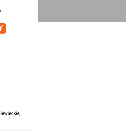
y
lewieckiej