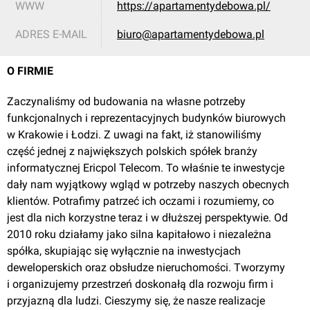
WWW
https://apartamentydebowa.pl/
Kraków
, Madalińskiego 9
ADRES E-MAIL
biuro@apartamentydebowa.pl
Sienkiewicza 175
O FIRMIE
Zaczynaliśmy od budowania na własne potrzeby
funkcjonalnych i reprezentacyjnych budynków biurowych
w Krakowie i Łodzi. Z uwagi na fakt, iż stanowiliśmy
część jednej z największych polskich spółek branży
informatycznej Ericpol Telecom. To właśnie te inwestycje
dały nam wyjątkowy wgląd w potrzeby naszych obecnych
Łódź
, Sienkiewicza 175
klientów. Potrafimy patrzeć ich oczami i rozumiemy, co
jest dla nich korzystne teraz i w dłuższej perspektywie. Od
Targowa 9A
2010 roku działamy jako silna kapitałowo i niezależna
spółka, skupiając się wyłącznie na inwestycjach
deweloperskich oraz obsłudze nieruchomości. Tworzymy
i organizujemy przestrzeń doskonałą dla rozwoju firm i
przyjazną dla ludzi. Cieszymy się, że nasze realizacje