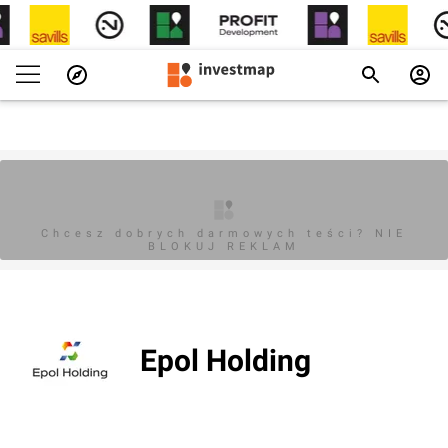
Chcesz dobrych darmowych teści? NIE
BLOKUJ REKLAM
Epol Holding