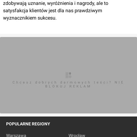
zdobywają uznanie, wyróżnienia i nagrody, ale to
satysfakcja klientów jest dla nas prawdziwym
wyznacznikiem sukcesu.
Łódź
, Targowa 9A
Dowborczyków 8
Chcesz dobrych darmowych teści? NIE
BLOKUJ REKLAM
Łódź
, Dowborczyków 8
Powiśle 10
POPULARNE REGIONY
Warszawa
Wrocław