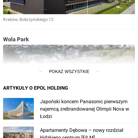
Kraków
, Bobrzyńskiego 12
Wola Park
POKAŻ WSZYSTKIE
ARTYKUŁY O EPOL HOLDING
Kraków
, Białoruska 41
Japoński koncern Panasonic pierwszym
najemcą zrebrandowanej Olimpii Nova w
Łodzi
Moja Skawina
Apartamenty Dębowa – nowy rozdział
łódzkiego centrum [FILM]