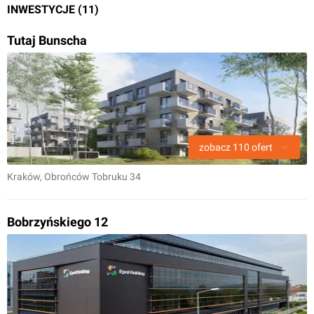
INWESTYCJE (11)
Tutaj Bunscha
zobacz
110
ofert
Kraków
, Obrońców Tobruku 34
Bobrzyńskiego 12