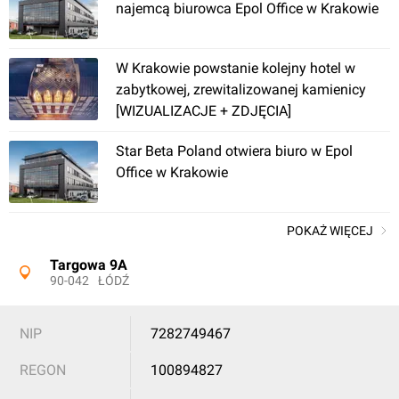
Apartamenty Dębowa
najemcą biurowca Epol Office w Krakowie
W Krakowie powstanie kolejny hotel w
zabytkowej, zrewitalizowanej kamienicy
[WIZUALIZACJE + ZDJĘCIA]
Star Beta Poland otwiera biuro w Epol
Office w Krakowie
Łódź
, Senatorska
POKAŻ WIĘCEJ
Madalińskiego 9
Targowa 9A
90-042
ŁÓDŹ
NIP
7282749467
REGON
100894827