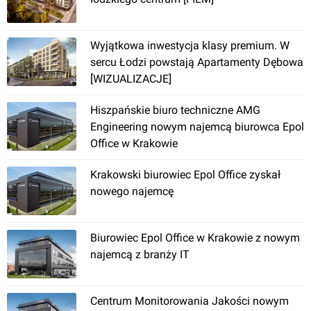
Wyjątkowa inwestycja klasy premium. W
sercu Łodzi powstają Apartamenty Dębowa
[WIZUALIZACJE]
Skawina
, Feliksa Pachla
Hiszpańskie biuro techniczne AMG
Engineering nowym najemcą biurowca Epol
Nad Ruczajem
Office w Krakowie
Krakowski biurowiec Epol Office zyskał
nowego najemcę
Biurowiec Epol Office w Krakowie z nowym
najemcą z branży IT
Kraków
, Czerowne Maki
Centrum Monitorowania Jakości nowym