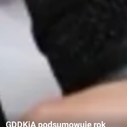
GDDKiA podsumowuje rok