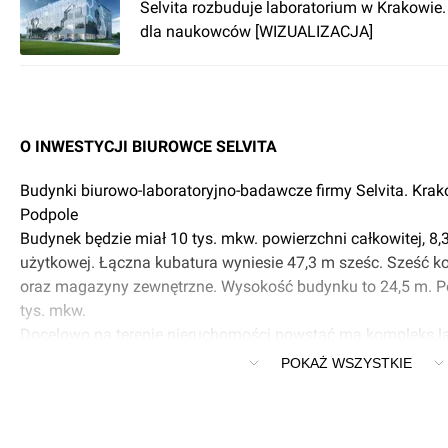
Selvita rozbuduje laboratorium w Krakowie
dla naukowców [WIZUALIZACJA]
O INWESTYCJI BIUROWCE SELVITA
Budynki biurowo-laboratoryjno-badawcze firmy Selvita. Krakó
Podpole
Budynek będzie miał 10 tys. mkw. powierzchni całkowitej, 8,
użytkowej. Łączna kubatura wyniesie 47,3 m sześc. Sześć k
oraz magazyny zewnętrzne. Wysokość budynku to 24,5 m. P
tys. mkw.
Docelowo na terenie nieruchomości powstać ma kompleks la
składający się z trzech budynków, które umożliwią zatrudnie
POKAŻ WSZYSTKIE
Inwestycja zostanie podzielona na trzy etapy. Budowa reali
Central Europe jest pierwszym z nich.