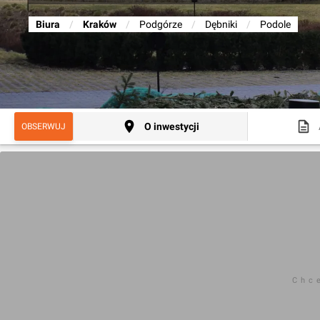
Biura
/
Kraków
/
Podgórze
/
Dębniki
/
Podole
O inwestycji
OBSERWUJ
Chc