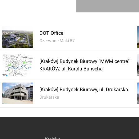
Zaloguj aby doda
DOT Office
Czerwone Maki 87
Komentarz do inwestycji
Biurow
[Kraków] Budynek Biurowy "MWM centre"
Damian Daraż
KRAKÓW, ul. Karola Bunscha
28.02.2022, 14:51
26.02.2022
[Kraków] Budynek Biurowy, ul. Drukarska
Drukarska