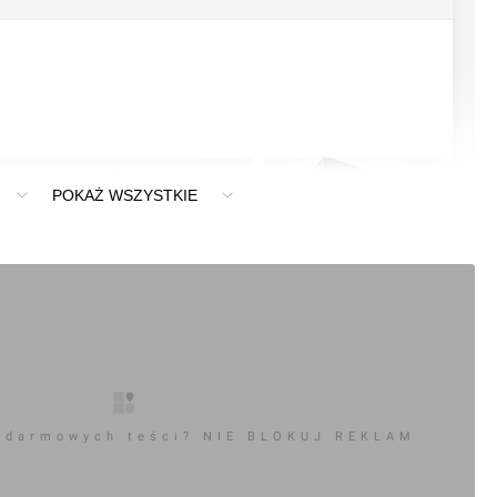
POKAŻ WSZYSTKIE
+11
 darmowych teści? NIE BLOKUJ REKLAM