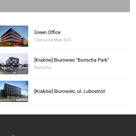
0
ć komentarz
Green Office
Czerwone Maki 82C
ce Selvita
[Kraków] Biurowiec "Bunscha Park"
Bunscha
[Kraków] Biurowiec, ul. Lubostroń