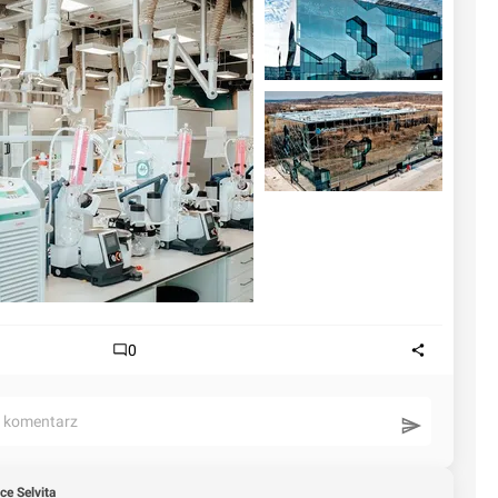
0
ć komentarz
ce Selvita