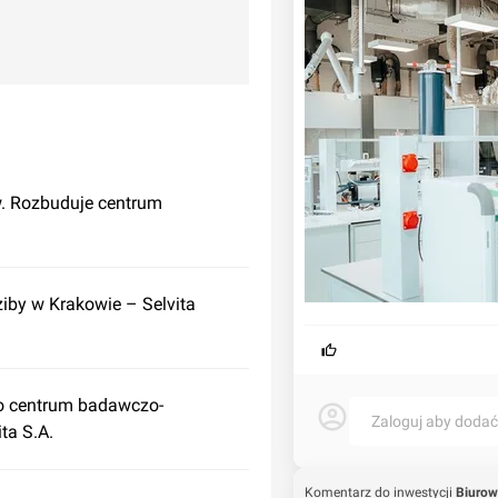
w. Rozbuduje centrum
iby w Krakowie – Selvita
o centrum badawczo-
Zaloguj aby doda
ta S.A.
Komentarz do inwestycji
Biurow