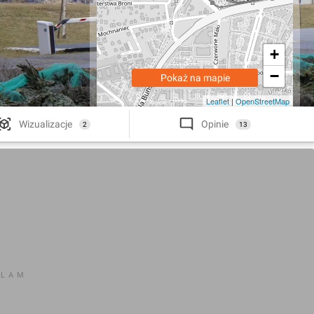
+
−
Pokaż na mapie
Leaflet
|
OpenStreetMap
Wizualizacje
Opinie
2
13
KLAM