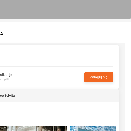
TA
alizacje
Zaloguj się
j pliki
ce Selvita