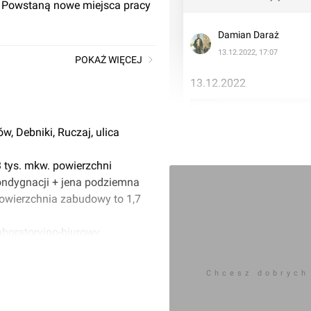
. Powstaną nowe miejsca pracy
Damian Daraż
13.12.2022, 17:07
POKAŻ WIĘCEJ
13.12.2022
w, Debniki, Ruczaj, ulica
3 tys. mkw. powierzchni
ondygnacji + jena podziemna
owierzchnia zabudowy to 1,7
boratoryjno-biurowy
nie około tysiąca osób.
zowana przez Mota-Engil
Chcesz dobrych