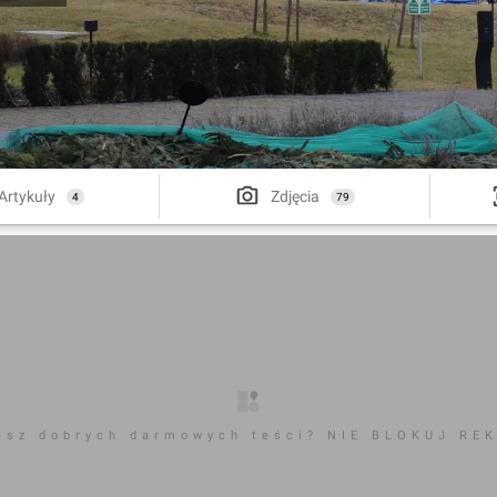
Artykuły
Zdjęcia
4
79
esz dobrych darmowych teści? NIE BLOKUJ RE