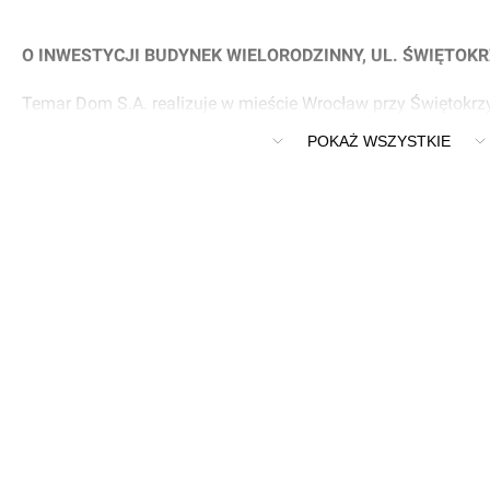
O INWESTYCJI BUDYNEK WIELORODZINNY, UL. ŚWIĘTOK
Temar Dom S.A. realizuje w mieście Wrocław przy Świętokrz
wielorodzinny, ul. Świętokrzyska.
POKAŻ WSZYSTKIE