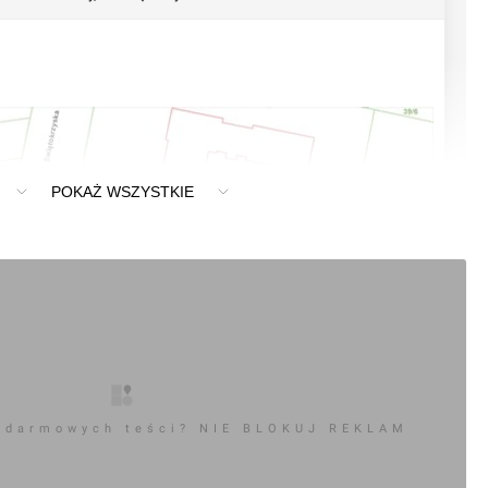
POKAŻ WSZYSTKIE
 darmowych teści? NIE BLOKUJ REKLAM