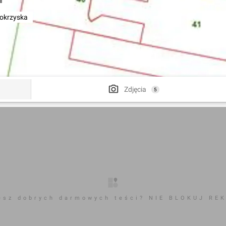
okrzyska
Zdjęcia
5
esz dobrych darmowych teści? NIE BLOKUJ RE