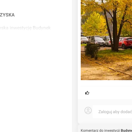
RZYSKA
yska inwestycję Budynek
Zaloguj aby doda
Komentarz do inwestycji
Budyne