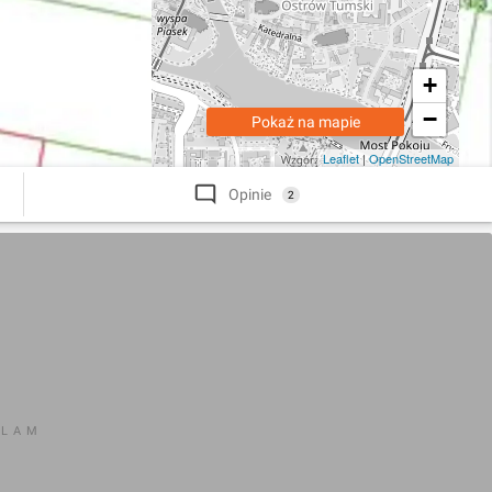
+
−
Pokaż na mapie
Leaflet
|
OpenStreetMap
Opinie
2
KLAM