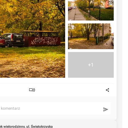
+1
0
ć komentarz
k wielorodzinny, ul. Świętokrzyska