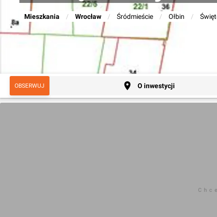
Mieszkania
/
Wrocław
/
Śródmieście
/
Ołbin
/
Święt
O inwestycji
OBSERWUJ
Chc