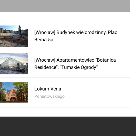
0
[Wrocław] Budynek wielorodzinny, Plac
Bema 5a
ć komentarz
[Wrocław] Apartamentowiec "Botanica
Residence", "Tumskie Ogrody"
Lokum Vena
Poniatowskiego