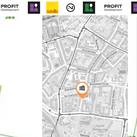
otny
Biura
Forum
Wiadomości