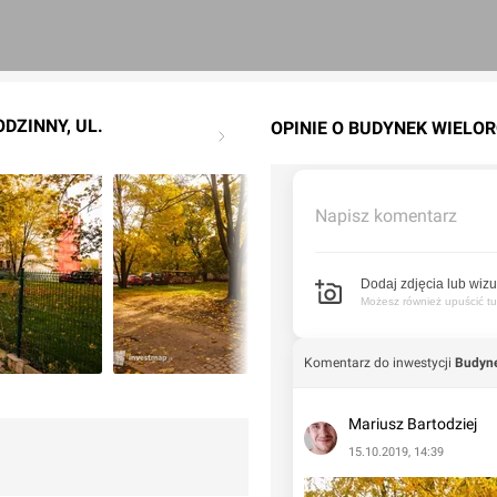
DZINNY, UL.
OPINIE O BUDYNEK WIELO
Napisz komentarz
Dodaj zdjęcia lub wizu
Możesz również upuścić tuta
Komentarz do inwestycji
Budyne
Mariusz Bartodziej
15.10.2019, 14:39