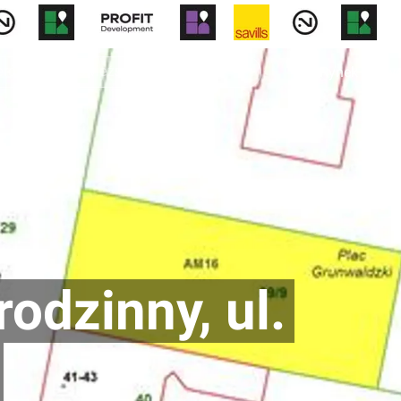
Rynek pierw
odzinny, ul.