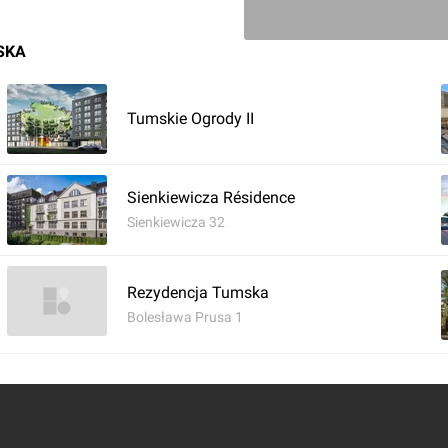
SKA
Tumskie Ogrody II
Zaloguj aby doda
Sienkiewicza Résidence
Sienkiewicza 32
Rezydencja Tumska
Bolesława Prusa 1