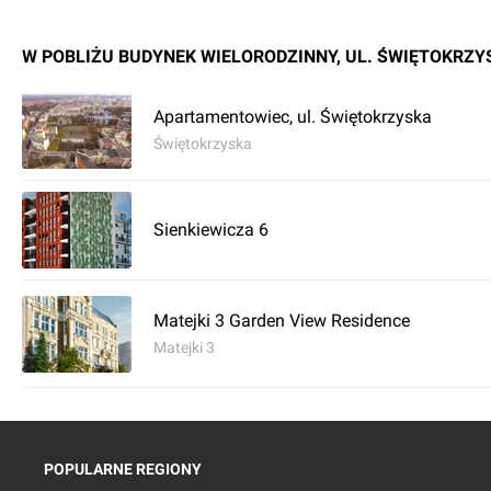
W POBLIŻU BUDYNEK WIELORODZINNY, UL. ŚWIĘTOKRZY
Apartamentowiec, ul. Świętokrzyska
Świętokrzyska
Sienkiewicza 6
Matejki 3 Garden View Residence
Matejki 3
POPULARNE REGIONY