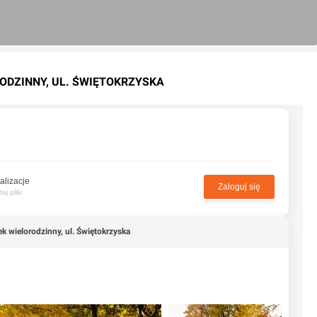
RODZINNY, UL. ŚWIĘTOKRZYSKA
alizacje
Zaloguj się
j pliki
k wielorodzinny, ul. Świętokrzyska