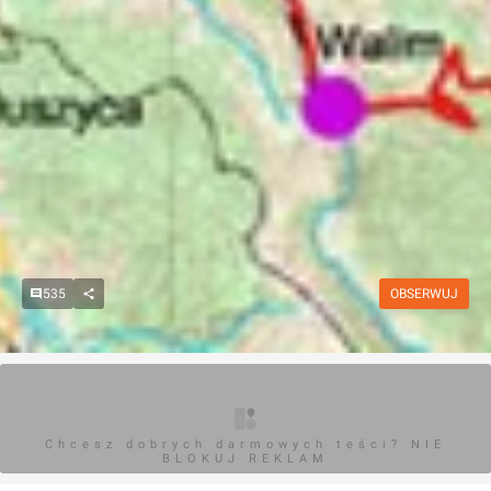
535
OBSERWUJ
Chcesz dobrych darmowych teści? NIE
BLOKUJ REKLAM