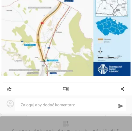
budowlany),
Jawora – 12 km (uzyskana decyzja lokalizacyjna; do
2008),
Bolkowa – 5,5 km (do 2008).
0
Zaloguj aby dodać komentarz
Komentarz do inwestycji
Droga ekspresowa S3 Świnoujście - Lubawka
O inwestycji
Artykuły
Zdjęcia
Wizualizacje
Opinie
Chcesz dobrych darmowych teści? NIE