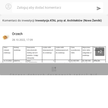
Zaloguj aby dodać komentarz
Komentarz do inwestycji
Inwestycja ATAL przy al. Architektów (Nowe Żerniki)
Orzech
28.10.2022, 17:09
+2
O inwestycji
Artykuły
Zdjęcia
Wizualizacje
Opinie
Chcesz dobrych darmowych teści? NIE
BLOKUJ REKLAM
0