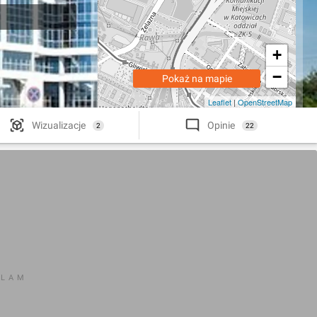
+
−
Pokaż na mapie
Leaflet
|
OpenStreetMap
Wizualizacje
Opinie
2
22
KLAM