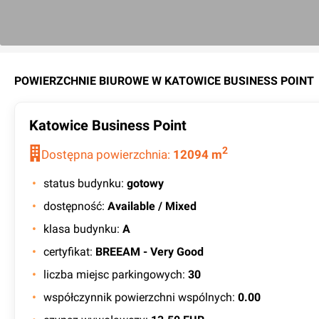
POWIERZCHNIE BIUROWE W
KATOWICE BUSINESS POINT
Katowice Business Point
2
Dostępna powierzchnia:
12094
m
status budynku
:
gotowy
dostępność
:
Available / Mixed
klasa budynku
:
A
certyfikat
:
BREEAM - Very Good
liczba miejsc parkingowych
:
30
współczynnik powierzchni wspólnych
:
0.00