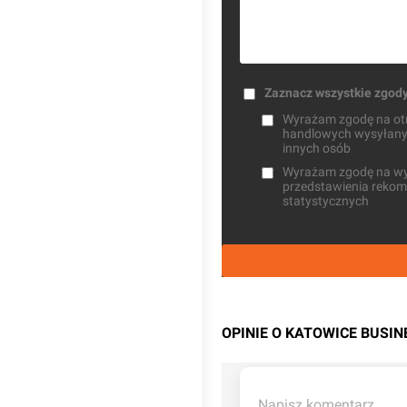
Zaznacz wszystkie zgod
Wyrażam zgodę na otrz
handlowych wysyłanych
innych osób
Wyrażam zgodę na wysł
przedstawienia rekome
statystycznych
OPINIE O KATOWICE BUSIN
Napisz komentarz