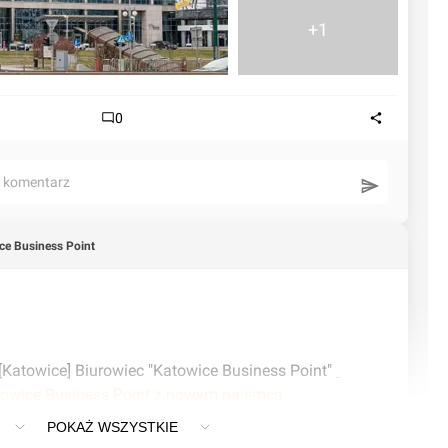
+1
0
ć komentarz
ce Business Point
Nowy artykuł dotyczący [Katowice] Biurowiec "Katowice Business Point" 
atowice Business Point z nowym najemcą
POKAŻ WSZYSTKIE