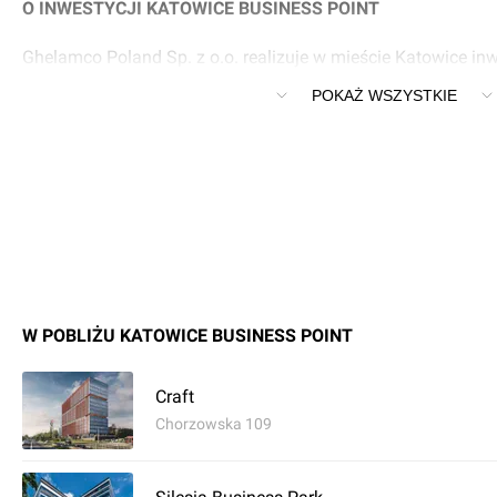
O INWESTYCJI KATOWICE BUSINESS POINT
Ghelamco Poland Sp. z o.o. realizuje w mieście Katowice in
Point.
POKAŻ WSZYSTKIE
W POBLIŻU KATOWICE BUSINESS POINT
Craft
Chorzowska 109