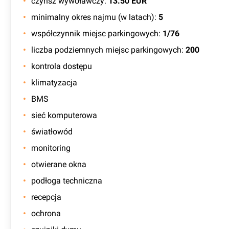
czynsz wywoławczy
:
13.50 EUR
minimalny okres najmu (w latach)
:
5
współczynnik miejsc parkingowych
:
1/76
liczba podziemnych miejsc parkingowych
:
200
kontrola dostępu
klimatyzacja
BMS
sieć komputerowa
światłowód
monitoring
otwierane okna
podłoga techniczna
recepcja
ochrona