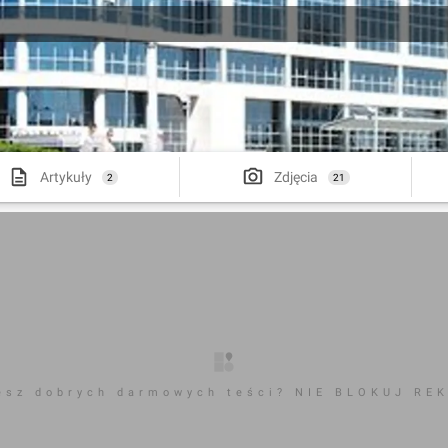
Artykuły
Zdjęcia
2
21
esz dobrych darmowych teści? NIE BLOKUJ RE