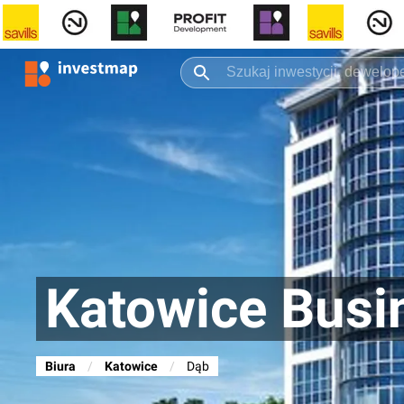
Katowice Busi
Biura
/
Katowice
/
Dąb