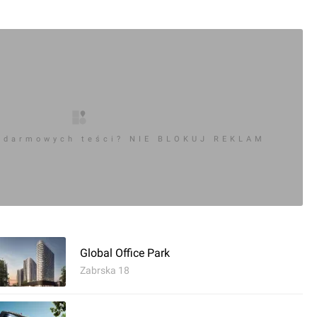
0
ć komentarz
ce Business Point
 darmowych teści? NIE BLOKUJ REKLAM
Global Office Park
Zabrska 18