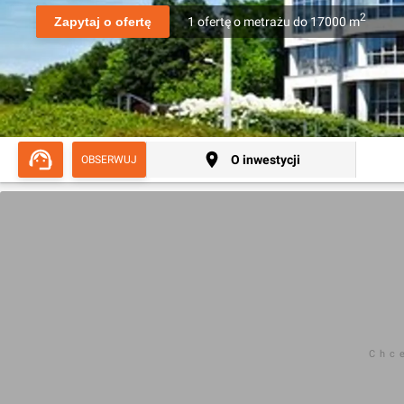
2
Zapytaj o ofertę
1
ofertę
o metrażu
do
17000
m
O inwestycji
OBSERWUJ
Chc