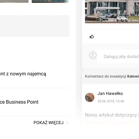
Zaloguj aby doda
oint z nowym najemcą
Komentarz do inwestycji
Katowi
Jan Hawełko
ce Business Point
28.06.2018, 13:46
[Katowice] Biurowiec K
POKAŻ WIĘCEJ