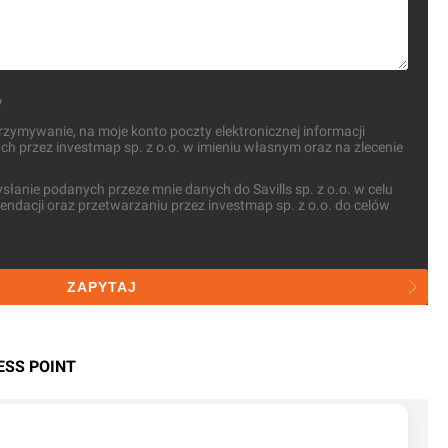
y
ymywanie, na moje konto poczty elektronicznej informacji
 przez investmap sp. z o.o. w imieniu własnym oraz na zlecenie
anie podanych przeze mnie danych do Savills sp. z o.o. w celu
ndacji oraz przetwarzaniu przez investmap sp. z o.o. do celów
ZAPYTAJ
ESS POINT