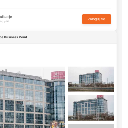
alizacje
Zaloguj się
j pliki
ce Business Point