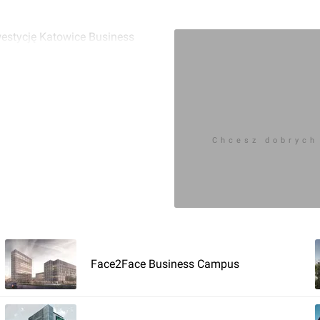
westycję Katowice Business
Zaloguj aby doda
Komentarz do inwestycji
Katowi
Jan Hawełko
Chcesz dobrych
28.06.2018, 13:34
Face2Face Business Campus