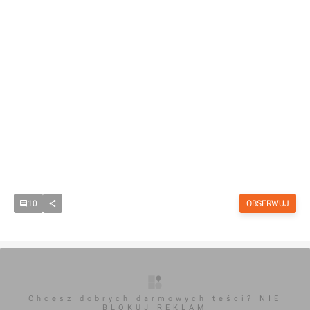
10
OBSERWUJ
Chcesz dobrych darmowych teści? NIE
BLOKUJ REKLAM