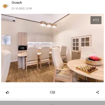
spotkań z rodziną). Skorzystają też kaplicy, biblioteki,
Orzech
gabinetu kosmetycznego, kuchni z restauracją,
21.10.2022, 12:59
pomieszczenia z hydroteapią oraz tarasu widokowego.
+11
0