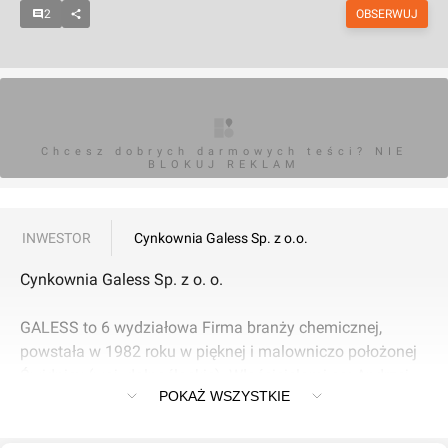
2
OBSERWUJ
Chcesz dobrych darmowych teści? NIE
BLOKUJ REKLAM
INWESTOR
Cynkownia Galess Sp. z o.o.
Cynkownia Galess Sp. z o. o.
GALESS to 6 wydziałowa Firma branży chemicznej,
powstała w 1982 roku w pięknej i malowniczo położonej
Świdnicy (woj. dolnośląskie). Właścicielami są: Andrzej
POKAŻ WSZYSTKIE
Lepak-Przybyłowicz i Edward Szywała. W czerwcu 2004
firma Galess została laureatem w prestiżowym
Wyróżnieniu Dolnośląskiego Klucza Sukcesu w kategorii: