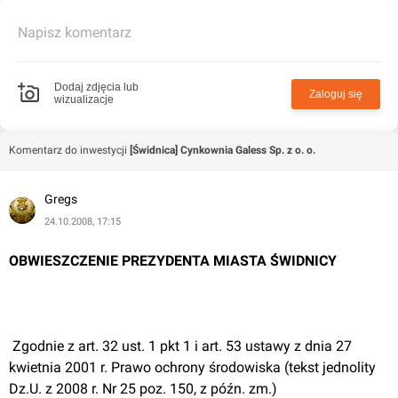
najlepsza dolnośląska firma produkcyjna zatrudniająca
Napisz komentarz
do 250 osób . działalność: cynkownia ogniowa, usługi
obróbki metali i nakładania powłok na metale, obróbka
mechaniczna elementów metalowych, produkcja
Dodaj zdjęcia lub
Zaloguj się
wizualizacje
konstrukcji metalowych
więcej na stronie:
Komentarz do inwestycji
[Świdnica] Cynkownia Galess Sp. z o. o.
http://www.invest-park.com.pl/index.php?
Gregs
cat=354&news=56
24.10.2008, 17:15
OBWIESZCZENIE PREZYDENTA MIASTA ŚWIDNICY
 Zgodnie z art. 32 ust. 1 pkt 1 i art. 53 ustawy z dnia 27 
kwietnia 2001 r. Prawo ochrony środowiska (tekst jednolity 
Dz.U. z 2008 r. Nr 25 poz. 150, z późn. zm.)