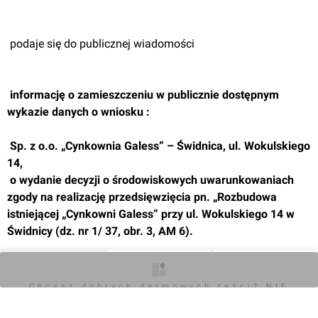
 podaje się do publicznej wiadomości
 informację o zamieszczeniu w publicznie dostępnym 
wykazie danych o wniosku :
 Sp. z o.o. „Cynkownia Galess” – Świdnica, ul. Wokulskiego 
14,
 o wydanie decyzji o środowiskowych uwarunkowaniach 
zgody na realizację przedsięwzięcia pn. „Rozbudowa 
istniejącej „Cynkowni Galess” przy ul. Wokulskiego 14 w 
Świdnicy (dz. nr 1/ 37, obr. 3, AM 6).
0
O inwestycji
Zdjęcia
Opinie
Chcesz dobrych darmowych teści? NIE
BLOKUJ REKLAM
Zaloguj aby dodać komentarz