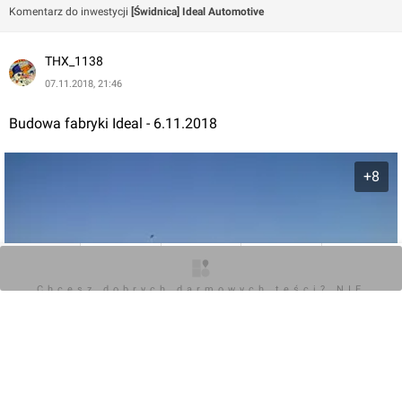
Komentarz do inwestycji
[Świdnica] Ideal Automotive
THX_1138
07.11.2018, 21:46
Budowa fabryki Ideal - 6.11.2018
+8
O inwestycji
Artykuły
Zdjęcia
Wizualizacje
Opinie
Chcesz dobrych darmowych teści? NIE
BLOKUJ REKLAM