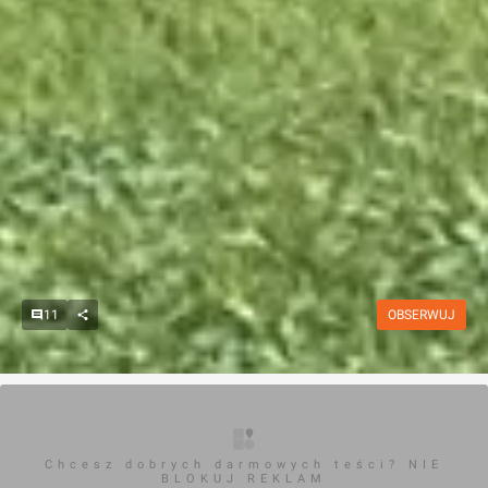
11
OBSERWUJ
Chcesz dobrych darmowych teści? NIE
BLOKUJ REKLAM