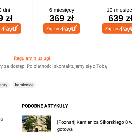
0 dni
6 miesięcy
12 miesięc
9 zł
369 zł
639 z
 z
Zapłać z
Zapłać z
Regulamin usługi
ry za dostęp. Po płatności skontaktujemy się z Tobą
enty
kamienice
PODOBNE ARTYKUŁY
ja
[Poznań] Kamienica Sikorskiego 8 
gotowa