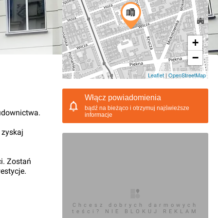
+
−
01.2021, 12:26
Leaflet
|
OpenStreetMap
Włącz powiadomienia
bądź na bieżąco i otrzymuj najświeższe
udownictwa.
informacje
 zyskaj
i. Zostań
estycje.
Chcesz dobrych darmowych
teści? NIE BLOKUJ REKLAM