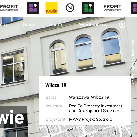
otny
Biura
Forum
Wiadomości
źródło: Materiały inwestora
Wilcza 19
adres
Warszawa
, Wilcza 19
inwestor
RealCo Property Investment
wie
and Development Sp. z o.o.
projektant
MAAS Projekt Sp. z o.o.