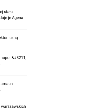
j stała
duje je Agena
ektoniczną
nopol &#8211;
k
 ramach
u
o warszawskich