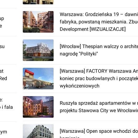
Warszawa: Grodzieńska 19 – dawnie
up
fabryka, powstaną mieszkania. Zbu
e
Development [WIZUALIZACJE]
su
[Wrocław] Thespian walczy o archit
nagrodę ''Polityki''
st
[Warszawa] FACTORY Warszawa An
 Red
koniec prac budowlanych i począte
wykończeniowych
e:
Ruszyła sprzedaż apartamentów w
i fala
projektu Stawowa City we Wrocławi
[Warszawa] Open space wchodzi d
użym