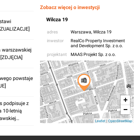
Zobacz więcej o inwestycji
Wilcza 19
stawi
IZUALIZACJE]
adres
Warszawa
, Wilcza 19
inwestor
RealCo Property Investment
and Development Sp. z o.o.
a warszawskiej
projektant
MAAS Projekt Sp. z o.o.
 [ZDJĘCIA]
owego powstaje
JE]
+
s podpisuje z
−
 10-letnią
awskiej
Leaflet
|
OpenStreetMap