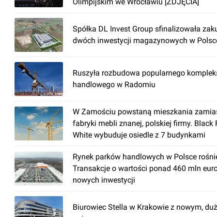
Olimpijskim we Wrocławiu [ZDJĘCIA]
Spółka DL Invest Group sfinalizowała zak
dwóch inwestycji magazynowych w Polsc
Ruszyła rozbudowa popularnego komplek
handlowego w Radomiu
W Zamościu powstaną mieszkania zamia
fabryki mebli znanej, polskiej firmy. Black
White wybuduje osiedle z 7 budynkami
Rynek parków handlowych w Polsce rośni
Transakcje o wartości ponad 460 mln euro 
nowych inwestycji
Biurowiec Stella w Krakowie z nowym, d