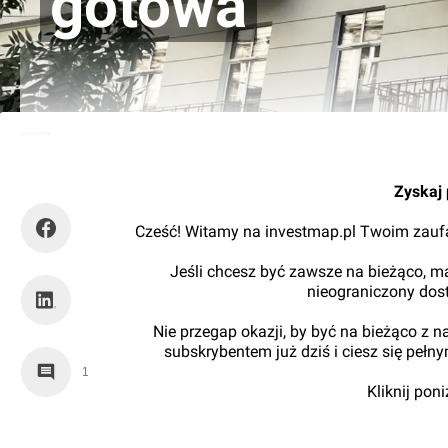
gotowa
Kajtman
Zyskaj 
Cześć! Witamy na investmap.pl Twoim zaufa
Jeśli chcesz być zawsze na bieżąco, ma
nieograniczony dos
Nie przegap okazji, by być na bieżąco z 
subskrybentem już dziś i ciesz się pełn
1
Kliknij pon