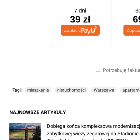
7 dni
3
39 zł
6
Zapłać z
Zapłać
Potrzebuję faktu
Tagi:
mieszkania
nieruchomości
Warszawa
apartam
NAJNOWSZE ARTYKUŁY
Dobiega końca kompleksowa modernizac
zabytkowej wieży zegarowej na Stadionie