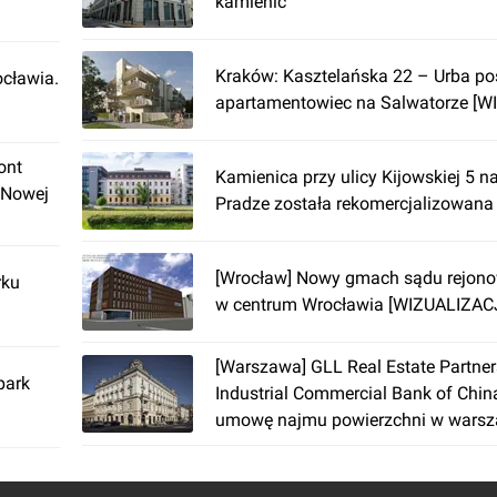
kamienic
Kraków: Kasztelańska 22 – Urba po
cławia.
apartamentowiec na Salwatorze [W
ont
Kamienica przy ulicy Kijowskiej 5 n
 Nowej
Pradze została rekomercjalizowana
[Wrocław] Nowy gmach sądu rejon
rku
w centrum Wrocławia [WIZUALIZAC
[Warszawa] GLL Real Estate Partner
park
Industrial Commercial Bank of China
umowę najmu powierzchni w warsz
Kamienicy Pod Gryfami