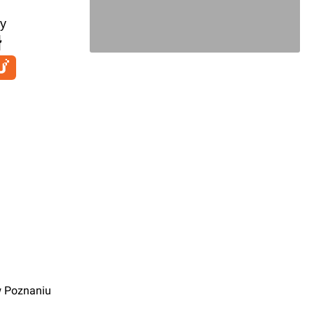
y
ł
w Poznaniu