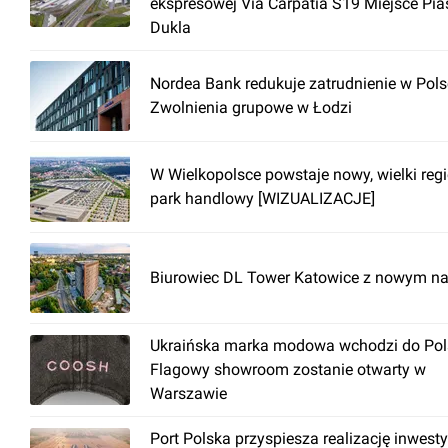
ekspresowej Via Carpatia S19 Miejsce Pia
Dukla
Nordea Bank redukuje zatrudnienie w Pols
Zwolnienia grupowe w Łodzi
W Wielkopolsce powstaje nowy, wielki reg
park handlowy [WIZUALIZACJE]
Biurowiec DL Tower Katowice z nowym n
Ukraińska marka modowa wchodzi do Pols
Flagowy showroom zostanie otwarty w
Warszawie
Port Polska przyspiesza realizację inwesty