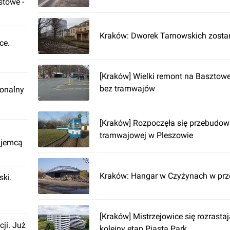
stowe -
Kraków: Dworek Tarnowskich zosta
ce.
[Kraków] Wielki remont na Basztowej
bez tramwajów
ionalny
[Kraków] Rozpoczęła się przebudowa
tramwajowej w Pleszowie
ajemcą
Kraków: Hangar w Czyżynach w pr
ki.
[Kraków] Mistrzejowice się rozrasta
cji. Już
kolejny etap Piasta Park