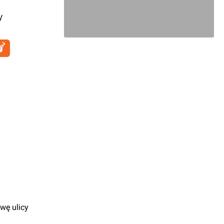
y
wę ulicy