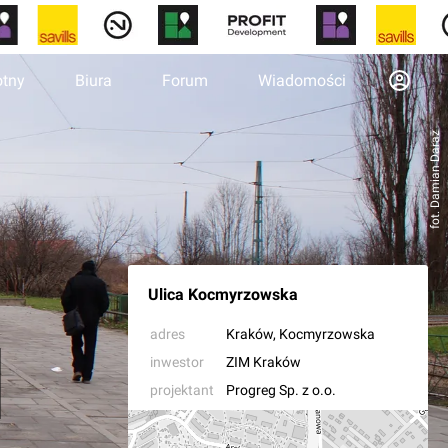
otny
Biura
Forum
Wiadomości
fot. Damian Daraż
Ulica Kocmyrzowska
adres
Kraków
, Kocmyrzowska
inwestor
ZIM Kraków
projektant
Progreg Sp. z o.o.