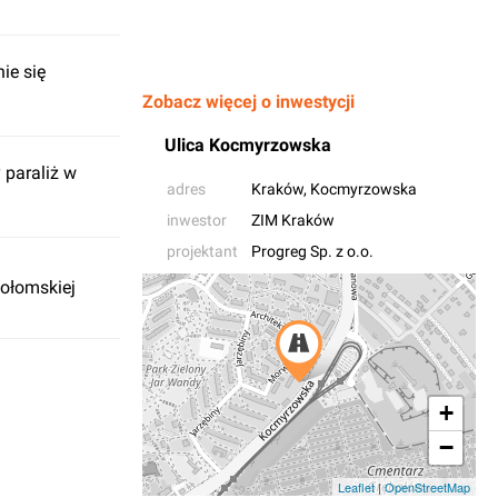
ie się
Zobacz więcej o inwestycji
Ulica Kocmyrzowska
 paraliż w
adres
Kraków
, Kocmyrzowska
inwestor
ZIM Kraków
projektant
Progreg Sp. z o.o.
gołomskiej
+
−
Leaflet
|
OpenStreetMap