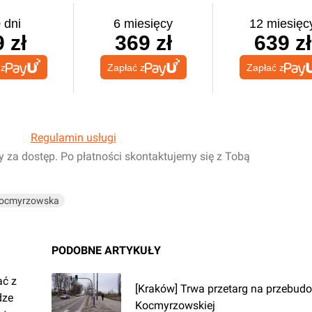
 dni
6 miesięcy
12 miesięc
 zł
369 zł
639 zł
 z
Zapłać z
Zapłać z
Regulamin usługi
y za dostęp. Po płatności skontaktujemy się z Tobą
ocmyrzowska
PODOBNE ARTYKUŁY
ać z
[Kraków] Trwa przetarg na przebudo
dze
Kocmyrzowskiej