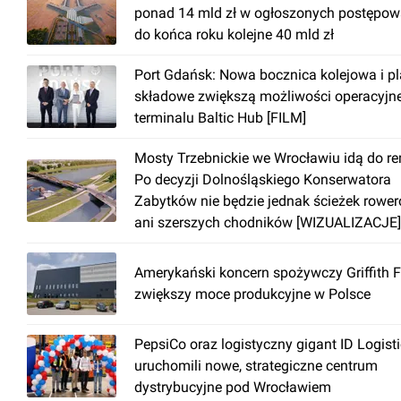
ponad 14 mld zł w ogłoszonych postępow
do końca roku kolejne 40 mld zł
Port Gdańsk: Nowa bocznica kolejowa i p
składowe zwiększą możliwości operacyjn
terminalu Baltic Hub [FILM]
Mosty Trzebnickie we Wrocławiu idą do r
Po decyzji Dolnośląskiego Konserwatora
Zabytków nie będzie jednak ścieżek rowe
ani szerszych chodników [WIZUALIZACJE]
Amerykański koncern spożywczy Griffith 
zwiększy moce produkcyjne w Polsce
PepsiCo oraz logistyczny gigant ID Logist
uruchomili nowe, strategiczne centrum
dystrybucyjne pod Wrocławiem