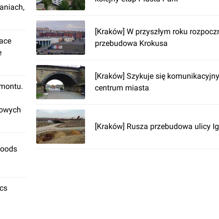
aniach,
[Kraków] W przyszłym roku rozpoczn
lace
przebudowa Krokusa
e
[Kraków] Szykuje się komunikacyjny
emontu.
centrum miasta
rowych
[Kraków] Rusza przebudowa ulicy I
Foods
ics