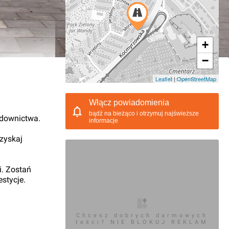
+
−
03.2018, 15:37
Leaflet
|
OpenStreetMap
Włącz powiadomienia
bądź na bieżąco i otrzymuj najświeższe
udownictwa.
informacje
 zyskaj
i. Zostań
stycje.
Chcesz dobrych darmowych
teści? NIE BLOKUJ REKLAM