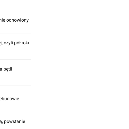
nie odnowiony
, czyli pół roku
 pętli
zebudowie
ją, powstanie