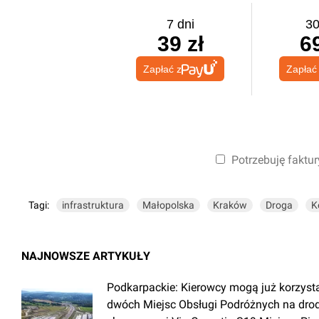
7 dni
30
39 zł
69
Zapłać z
Zapłać
Potrzebuję faktur
Tagi:
infrastruktura
Małopolska
Kraków
Droga
K
NAJNOWSZE ARTYKUŁY
Podkarpackie: Kierowcy mogą już korzyst
dwóch Miejsc Obsługi Podróżnych na dro