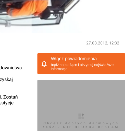
27.03.2012, 12:32
Włącz powiadomienia
bądź na bieżąco i otrzymuj najświeższe
udownictwa.
informacje
 zyskaj
i. Zostań
stycje.
Chcesz dobrych darmowych
teści? NIE BLOKUJ REKLAM