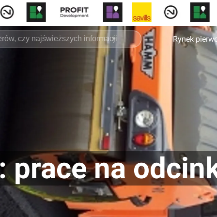
Rynek pierw
 prace na odcink