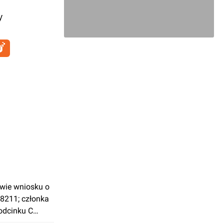
y
wie wniosku o
#8211; członka
odcinku C