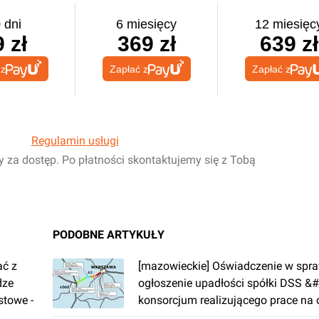
 dni
6 miesięcy
12 miesięc
 zł
369 zł
639 zł
 z
Zapłać z
Zapłać z
Regulamin usługi
y za dostęp. Po płatności skontaktujemy się z Tobą
PODOBNE ARTYKUŁY
ać z
[mazowieckie] Oświadczenie w spra
dze
ogłoszenie upadłości spółki DSS &
stowe -
konsorcjum realizującego prace na 
autostrady A2