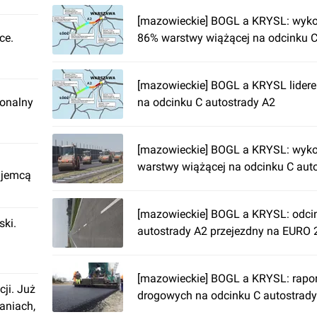
[mazowieckie] BOGL a KRYSL: wyk
ce.
86% warstwy wiążącej na odcinku C
[mazowieckie] BOGL a KRYSL lider
ionalny
na odcinku C autostrady A2
[mazowieckie] BOGL a KRYSL: wyk
warstwy wiążącej na odcinku C aut
ajemcą
[mazowieckie] BOGL a KRYSL: odci
ki.
autostrady A2 przejezdny na EURO
[mazowieckie] BOGL a KRYSL: rapor
cji. Już
drogowych na odcinku C autostrady
aniach,