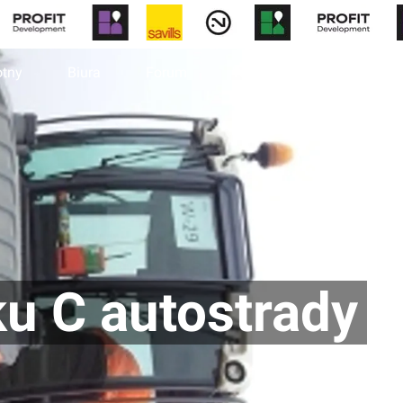
otny
Biura
Forum
Wiadomości
u C autostrady