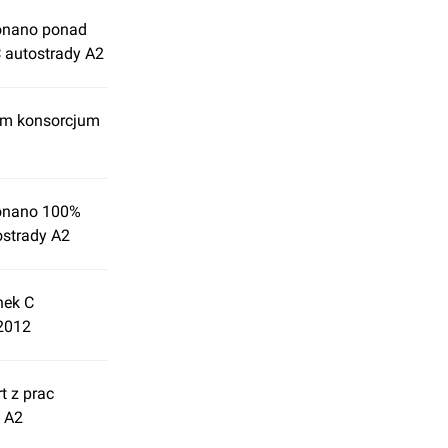
onano ponad
 autostrady A2
em konsorcjum
onano 100%
ostrady A2
nek C
 2012
t z prac
 A2