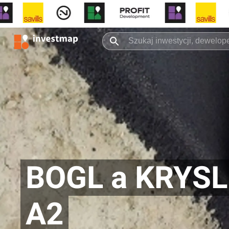
BOGL a KRYSL:
A2