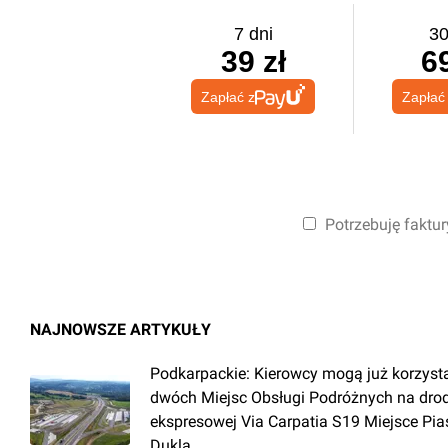
7 dni
30
39 zł
69
Zapłać z
Zapłać
Potrzebuję faktur
NAJNOWSZE ARTYKUŁY
Podkarpackie: Kierowcy mogą już korzyst
dwóch Miejsc Obsługi Podróżnych na dro
ekspresowej Via Carpatia S19 Miejsce Pia
Dukla