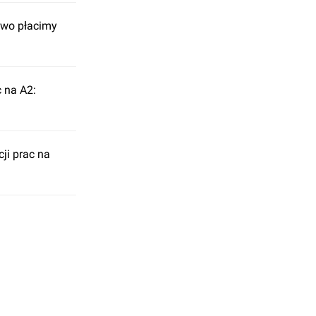
owo płacimy
 na A2:
ji prac na