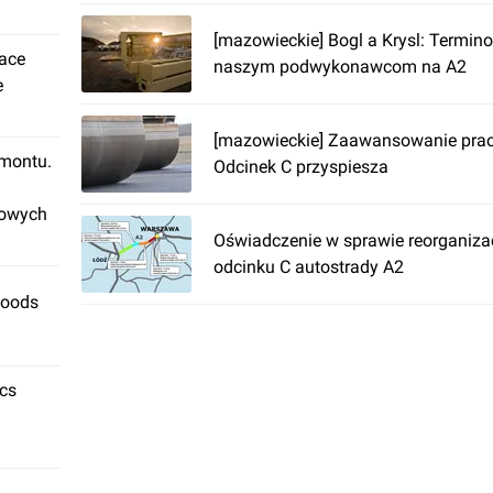
[mazowieckie] Bogl a Krysl: Termin
lace
naszym podwykonawcom na A2
e
[mazowieckie] Zaawansowanie prac
emontu.
Odcinek C przyspiesza
rowych
Oświadczenie w sprawie reorganizac
odcinku C autostrady A2
Foods
ics