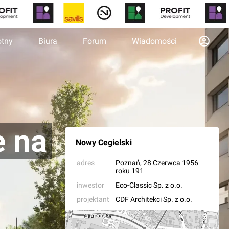
otny
Biura
Forum
Wiadomości
e na
Nowy Cegielski
adres
Poznań
, 28 Czerwca 1956
roku 191
inwestor
Eco-Classic Sp. z o.o.
projektant
CDF Architekci Sp. z o.o.