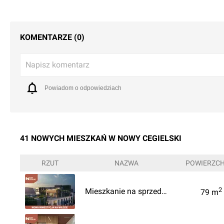
KOMENTARZE (0)
Napisz komentarz
Powiadom o odpowiedziach
41 NOWYCH MIESZKAŃ W NOWY CEGIELSKI
RZUT
NAZWA
POWIERZCH
2
Mieszkanie na sprzedaż, Poznań, Wilda, 1171520 PLN
79
m