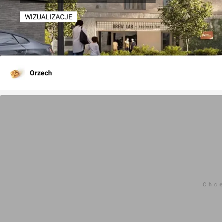
WIZUALIZACJE
Orzech
Chc