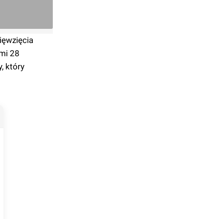
ięwzięcia
ami 28
, który