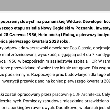
h poprzemysłowych na poznańskiej Wildzie. Deweloper Eco
szego etapu osiedla Nowy Cegielski w Poznaniu. Inwesty
ami 28 Czerwca 1956, Hetmańską i Rolną, a pierwszy budyn
ńca pierwszego kwartału 2028 roku.
tóry odpowiada warszawski deweloper
Eco Classic
, obejmuj
 miał zróżnicowaną wysokość, sięgającą od 4 do 7 kondygn
erwca 1956, w bezpośrednim sąsiedztwie szpitala HCP. W ra
erze przewidziano również trzy lokale usługowe. Dla wygo
żu podziemnym. Rozpoczęcie prac budowlanych dla tego e
inwestycji przewidziano na koniec pierwszego kwartału 2028
lski został opracowany przez pracownię
CDF Architekci
. Cał
ieszkalnych. Pomiędzy zabudową mieszkalną przewidziano 
ci oraz parkingów rowerowych. Dodatkowo, w planach jest s