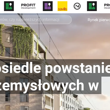
Rynek pierw
siedle powstani
rzemysłowych w