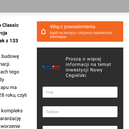
 Classic
Włącz powiadomienia
cja
bądź na bieżąco i otrzymuj najświeższe
informacje
ek z 133
e budowę
Proszę o więcej
acji.
informacji na temat
inwestycji Nowy
mach tego
Cegielski
dy
tapu ma
 roku, czyli
y kompleks
aranżację
tworzenie