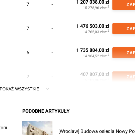
1 207 038,00
zł
7
-
ZA
2
15 278,96
zł/m
1 476 503,00
zł
7
-
ZA
2
14 765,03
zł/m
1 735 884,00
zł
6
-
ZA
2
14 964,52
zł/m
407 807,00
zł
2
-
ZA
2
15 103,96
zł/m
POKAŻ WSZYSTKIE
436 349,00
zł
3
-
ZA
2
15 046,52
zł/m
PODOBNE ARTYKUŁY
442 367,00
zł
5
-
ZA
orii
2
15 254,03
zł/m
[Wrocław] Budowa osiedla Nowy Por