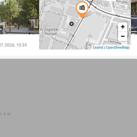
+
−
07.2026, 10:35
Leaflet
|
OpenStreetMap
KLAM