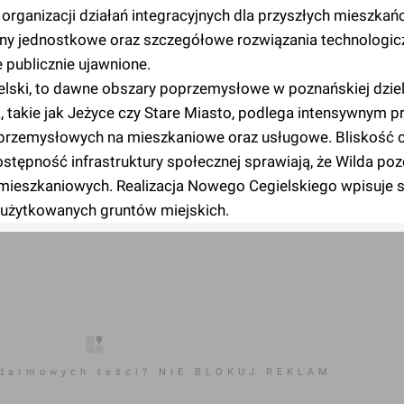
organizacji działań integracyjnych dla przyszłych mieszkań
ceny jednostkowe oraz szczegółowe rozwiązania technologic
 publicznie ujawnione.
elski, to dawne obszary poprzemysłowe w poznańskiej dziel
a, takie jak Jeżyce czy Stare Miasto, podlega intensywnym
ji przemysłowych na mieszkaniowe oraz usługowe. Bliskość
ostępność infrastruktury społecznej sprawiają, że Wilda poz
mieszkaniowych. Realizacja Nowego Cegielskiego wpisuje s
użytkowanych gruntów miejskich.
 darmowych teści? NIE BLOKUJ REKLAM