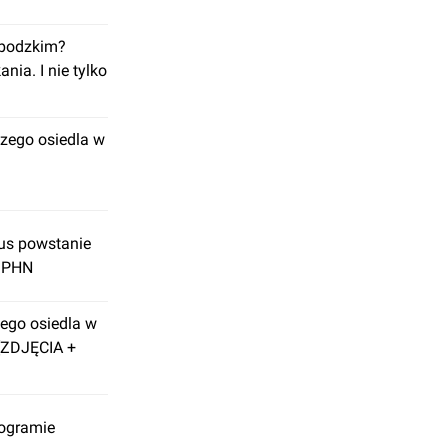
ebodzkim?
ia. I nie tylko
zego osiedla w
us powstanie
d PHN
ego osiedla w
[ZDJĘCIA +
rogramie