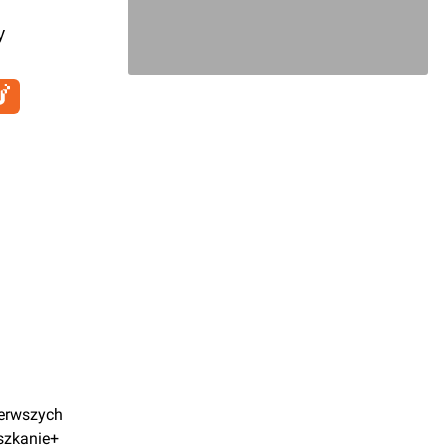
y
ierwszych
szkanie+