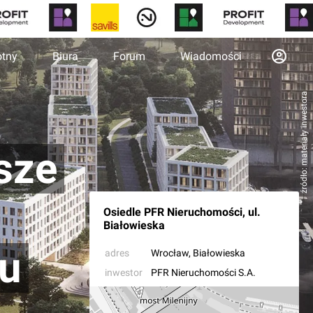
otny
Biura
Forum
Wiadomości
źródło: materiały inwestora
sze
Osiedle PFR Nieruchomości, ul.
Białowieska
mu
adres
Wrocław
, Białowieska
inwestor
PFR Nieruchomości S.A.