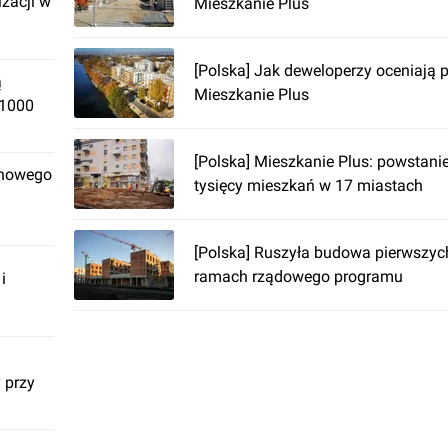
izacji w
Mieszkanie Plus
[Polska] Jak deweloperzy oceniają 
ą
Mieszkanie Plus
 1000
[Polska] Mieszkanie Plus: powstani
 nowego
tysięcy mieszkań w 17 miastach
[Polska] Ruszyła budowa pierwszy
ramach rządowego programu
i
 przy