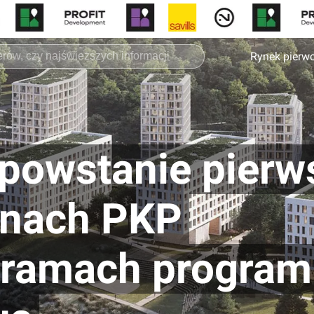
Rynek pierw
powstanie pierw
renach PKP
 ramach progra