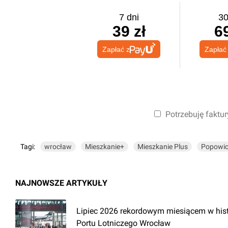
7 dni
30
39 zł
69
Zapłać z
Zapłać
Potrzebuję faktur
Tagi:
wrocław
Mieszkanie+
Mieszkanie Plus
Popowi
NAJNOWSZE ARTYKUŁY
Lipiec 2026 rekordowym miesiącem w hist
Portu Lotniczego Wrocław