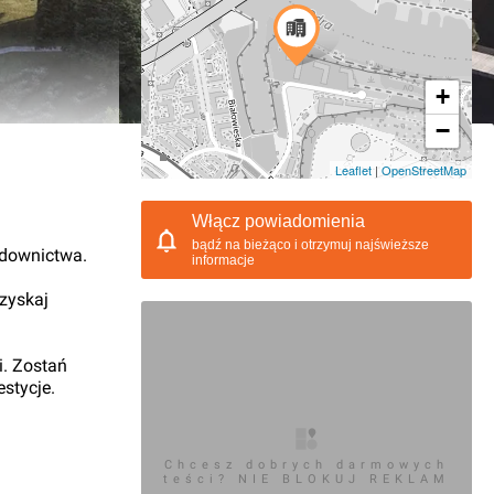
+
−
10.2021, 06:44
Leaflet
|
OpenStreetMap
Włącz powiadomienia
bądź na bieżąco i otrzymuj najświeższe
udownictwa.
informacje
 zyskaj
i. Zostań
stycje.
Chcesz dobrych darmowych
teści? NIE BLOKUJ REKLAM