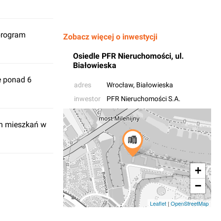
program
Zobacz więcej o inwestycji
Osiedle PFR Nieruchomości, ul.
Białowieska
e ponad 6
adres
Wrocław
, Białowieska
inwestor
PFR Nieruchomości S.A.
ch mieszkań w
+
−
Leaflet
|
OpenStreetMap