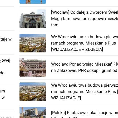
[Wrocław] Co dalej z Dworcem Świ
Mogą tam powstać rządowe mieszkan
tam
We Wrocławiu rusza budowa pierws
taje w
ramach programu Mieszkanie Plus
[WIZUALIZACJE + ZDJĘCIA]
ejowej
Wrocław: Ponad tysiąc Mieszkań Pl
na Zakrzowie. PFR odkupił grunt o
 do
We Wrocławiu trwa budowa pierwsz
rum
ramach programu Mieszkanie Plus 
l w
WIZUALIZACJE]
[Polska] Pilotażowe lokalizacje w p