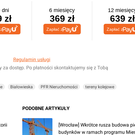
 dni
6 miesięcy
12 miesięc
 zł
369 zł
639 zł
 z
Zapłać z
Zapłać z
Regulamin usługi
y za dostęp. Po płatności skontaktujemy się z Tobą
ce
Białowieska
PFR Nieruchomości
tereny kolejowe
PODOBNE ARTYKUŁY
orii
[Wrocław] Wkrótce rusza budowa p
budynków w ramach programu Mie