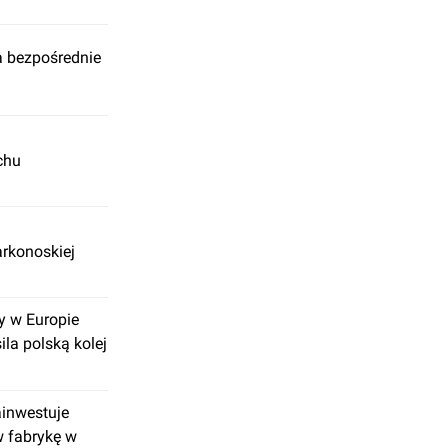
a bezpośrednie
chu
arkonoskiej
y w Europie
ila polską kolej
ainwestuje
w fabrykę w