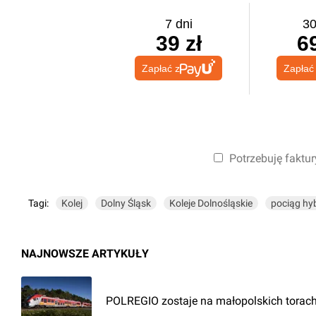
7 dni
30
39 zł
69
Zapłać z
Zapłać
Potrzebuję faktur
Tagi:
Kolej
Dolny Śląsk
Koleje Dolnośląskie
pociąg h
NAJNOWSZE ARTYKUŁY
POLREGIO zostaje na małopolskich torach