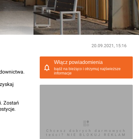
20.09.2021, 15:16
Włącz powiadomienia
bądź na bieżąco i otrzymuj najświeższe
udownictwa.
informacje
 zyskaj
i. Zostań
stycje.
Chcesz dobrych darmowych
teści? NIE BLOKUJ REKLAM