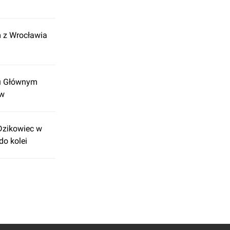
 z Wrocławia
cu Głównym
ów
Dzikowiec w
do kolei