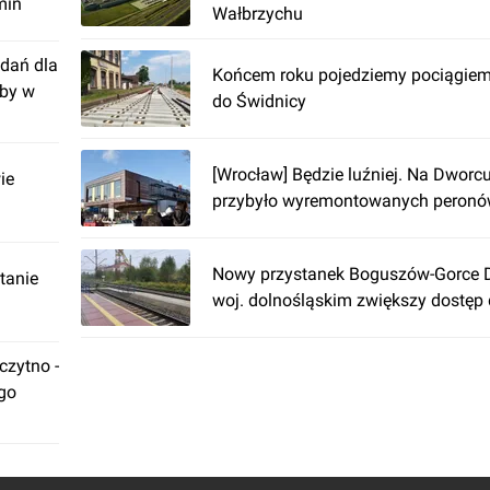
min
Wałbrzychu
dań dla
Końcem roku pojedziemy pociągiem
żby w
do Świdnicy
[Wrocław] Będzie luźniej. Na Dwor
ie
przybyło wyremontowanych peron
Nowy przystanek Boguszów-Gorce 
tanie
woj. dolnośląskim zwiększy dostęp 
zytno -
ego