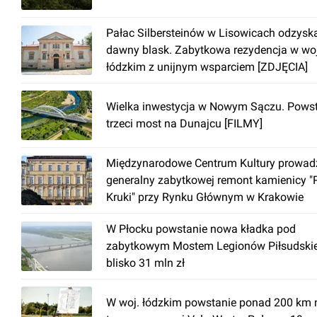
Pałac Silbersteinów w Lisowicach odzysk
dawny blask. Zabytkowa rezydencja w woj
łódzkim z unijnym wsparciem [ZDJĘCIA]
Wielka inwestycja w Nowym Sączu. Pows
trzeci most na Dunajcu [FILMY]
Międzynarodowe Centrum Kultury prowad
generalny zabytkowej remont kamienicy "
Kruki" przy Rynku Głównym w Krakowie
W Płocku powstanie nowa kładka pod
zabytkowym Mostem Legionów Piłsudski
blisko 31 mln zł
W woj. łódzkim powstanie ponad 200 km 