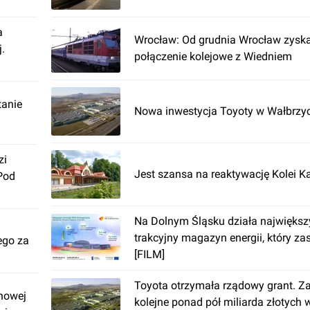
a
Wrocław: Od grudnia Wrocław zysk
.
połączenie kolejowe z Wiedniem
tanie
Nowa inwestycja Toyoty w Wałbrzy
zi
Jest szansa na reaktywację Kolei K
Pod
Na Dolnym Śląsku działa największ
trakcyjny magazyn energii, który zas
ego za
[FILM]
Toyota otrzymała rządowy grant. Z
nowej
kolejne ponad pół miliarda złotych 