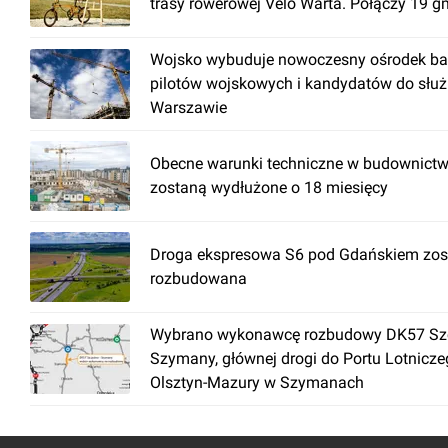
trasy rowerowej Velo Warta. Połączy 19 g
Wojsko wybuduje nowoczesny ośrodek ba
pilotów wojskowych i kandydatów do słu
Warszawie
Obecne warunki techniczne w budownictw
zostaną wydłużone o 18 miesięcy
Droga ekspresowa S6 pod Gdańskiem zos
rozbudowana
Wybrano wykonawcę rozbudowy DK57 Szc
Szymany, głównej drogi do Portu Lotnicz
Olsztyn-Mazury w Szymanach