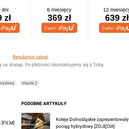
 dni
6 miesięcy
12 miesięc
 zł
369 zł
639 zł
 z
Zapłać z
Zapłać z
Regulamin usługi
y za dostęp. Po płatności skontaktujemy się z Tobą
ybrydowy
Impuls 2
PODOBNE ARTYKUŁY
Koleje Dolnośląskie zaprezentowały
 [FILM]
pociąg hybrydowy [ZDJĘCIA]